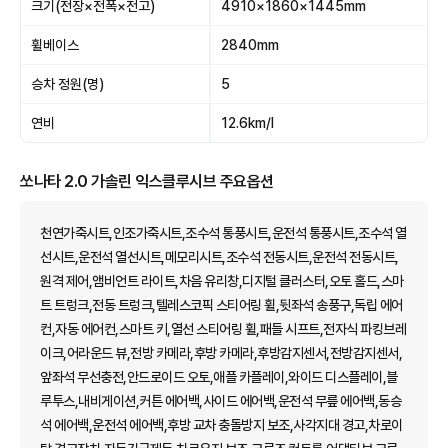
크기(전장×전폭×전고)
4910×1860×1445mm
휠베이스
2840mm
승차 정원(명)
5
연비
12.6km/l
쏘나타 2.0 가솔린 익스클루시브 주요옵션
천연가죽시트,인조가죽시트,조수석 통풍시트,운전석 통풍시트,조수석 열
선시트,운전석 열선시트,메모리시트,조수석 전동시트,운전석 전동시트,
원격 제어,앰비언트 라이트,차음 유리창,디지털 클러스터,오토 홀드,스마
트 트렁크,전동 트렁크,텔레스코픽 스티어링 휠,뒷좌석 송풍구,독립 에어
컨,자동 에어컨,스마트 키,열선 스티어링 휠,패들 시프트,전자식 파킹브레
이크,어라운드 뷰,전방 카메라,후방 카메라,후방감지센서,전방감지센서,
앞좌석 무선충전,안드로이드 오토,애플 카플레이,와이드 디스플레이,블
루투스,내비게이션,커튼 에어백,사이드 에어백,운전석 무릎 에어백,동승
석 에어백,운전석 에어백,후방 교차 충돌방지 보조,사각지대 경고,차로이