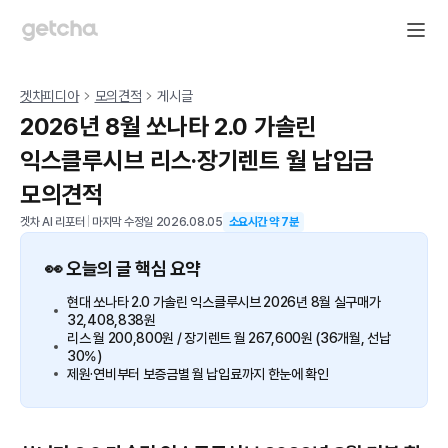
겟차피디아
모의견적
게시글
2026년 8월 쏘나타 2.0 가솔린
익스클루시브 리스·장기렌트 월 납입금
모의견적
겟차 AI 리포터
|
마지막 수정일
2026.08.05
소요시간 약
7
분
👀 오늘의 글 핵심 요약
현대 쏘나타 2.0 가솔린 익스클루시브 2026년 8월 실구매가
32,408,838원
리스 월 200,800원 / 장기렌트 월 267,600원 (36개월, 선납
30%)
제원·연비부터 보증금별 월 납입료까지 한눈에 확인