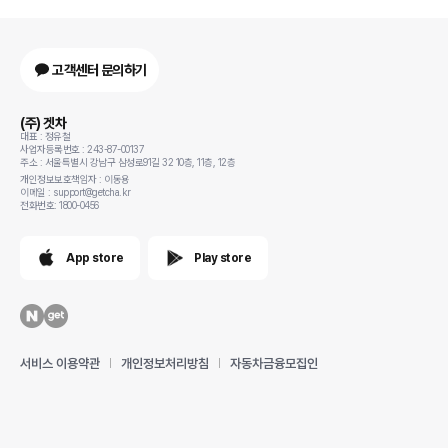
고객센터 문의하기
(주) 겟차
대표 : 정유철
사업자등록번호 : 243-87-00137
주소 : 서울특별시 강남구 삼성로91길 32 10층, 11층, 12층
개인정보보호책임자 : 이동용
이메일 : support@getcha.kr
전화번호: 1800-0456
App store
Play store
서비스 이용약관
개인정보처리방침
자동차금융모집인