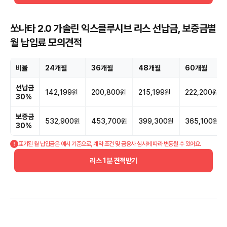
쏘나타 2.0 가솔린 익스클루시브 리스 선납금, 보증금별
월 납입료 모의견적
비율
24개월
36개월
48개월
60개월
선납금
142,199원
200,800원
215,199원
222,200원
30%
보증금
532,900원
453,700원
399,300원
365,100원
30%
표기된 월 납입금은 예시 기준으로, 계약 조건 및 금융사 심사에 따라 변동될 수 있어요.
리스 1분 견적받기