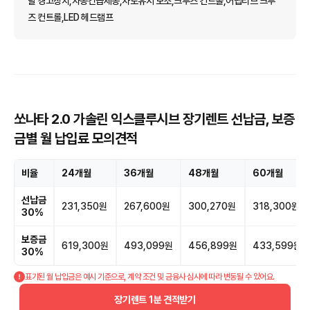
탈 경고장치,자동긴급제동,차로유지 보조,크루즈 컨트롤,어댑티브 크루
즈 컨트롤,LED 헤드램프
쏘나타 2.0 가솔린 익스클루시브 장기렌트 선납금, 보증
금별 월 납입료 모의견적
비율
24개월
36개월
48개월
60개월
선납금
231,350원
267,600원
300,270원
318,300원
30%
보증금
619,300원
493,099원
456,899원
433,599원
30%
표기된 월 납입금은 예시 기준으로, 계약 조건 및 금융사 심사에 따라 변동될 수 있어요.
장기렌트 1분 견적받기