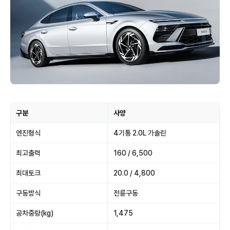
구분
사양
엔진형식
4기통 2.0L 가솔린
최고출력
160 / 6,500
최대토크
20.0 / 4,800
구동방식
전륜구동
공차중량(kg)
1,475