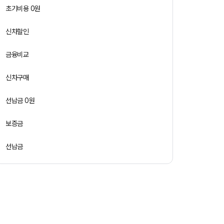
초기비용 0원
신차할인
금융비교
신차구매
선납금 0원
보증금
선납금