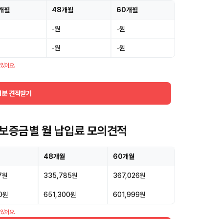
개월
48개월
60개월
-원
-원
-원
-원
 있어요.
1분 견적받기
, 보증금별 월 납입료 모의견적
48개월
60개월
7원
335,785원
367,026원
0원
651,300원
601,999원
 있어요.