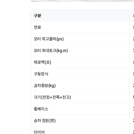
구분
연료
모터 최고출력(ps)
모터 최대토크(kg.m)
제로백(초)
구동방식
공차중량(kg)
크기(전장×전폭×전고)
휠베이스
승차 정원(명)
타이어