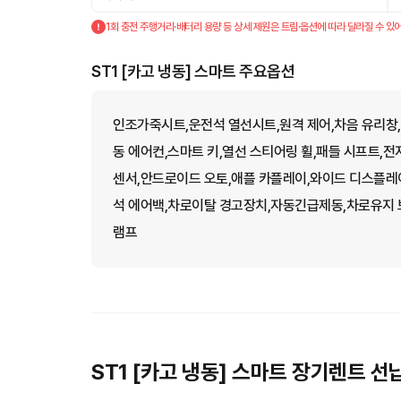
1회 충전 주행거리·배터리 용량 등 상세 제원은 트림·옵션에 따라 달라질 수 있어
ST1 [카고 냉동] 스마트 주요옵션
인조가죽시트,운전석 열선시트,원격 제어,차음 유리창,
동 에어컨,스마트 키,열선 스티어링 휠,패들 시프트,
센서,안드로이드 오토,애플 카플레이,와이드 디스플레
석 에어백,차로이탈 경고장치,자동긴급제동,차로유지 
램프
ST1 [카고 냉동] 스마트 장기렌트 