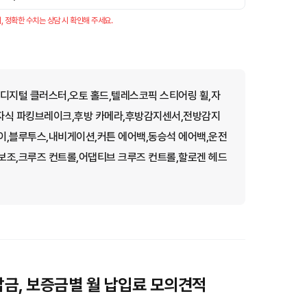
, 정확한 수치는 상담 시 확인해 주세요.
디지털 클러스터,오토 홀드,텔레스코픽 스티어링 휠,자
전자식 파킹브레이크,후방 카메라,후방감지센서,전방감지
이,블루투스,내비게이션,커튼 에어백,동승석 에어백,운전
보조,크루즈 컨트롤,어댑티브 크루즈 컨트롤,할로겐 헤드
선납금, 보증금별 월 납입료 모의견적