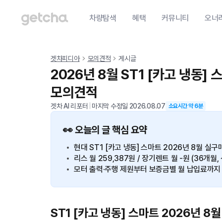
차량탐색
혜택
커뮤니티
오너
겟차피디아
모의견적
게시글
2026년 8월 ST1 [카고 냉동]
모의견적
겟차 AI 리포터
|
마지막 수정일
2026.08.07
소요시간 약
6
분
👀 오늘의 글 핵심 요약
현대 ST1 [카고 냉동] 스마트 2026년 8월 실구매
리스 월 259,387원 / 장기렌트 월 -원 (36개월,
모터 출력·주행 제원부터 보증금별 월 납입료까지
ST1 [카고 냉동] 스마트 2026년 8