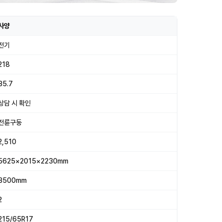
사양
전기
218
35.7
상담 시 확인
전륜구동
2,510
5625×2015×2230mm
3500mm
2
215/65R17