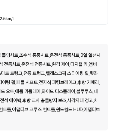
5
2.5km/l
폴딩시트,조수석 통풍시트,운전석 통풍시트,2열 열선시
 전동시트,운전석 전동시트,원격 제어,디지털 키,앰비
스마트 트렁크,전동 트렁크,텔레스코픽 스티어링 휠,뒷좌
티어링 휠,패들 시프트,전자식 파킹브레이크,후방 카메라,
드 오토,애플 카플레이,와이드 디스플레이,블루투스,내
전석 에어백,후방 교차 충돌방지 보조,사각지대 경고,차
컨트롤,어댑티브 크루즈 컨트롤,윈드쉴드 HUD,어댑티브