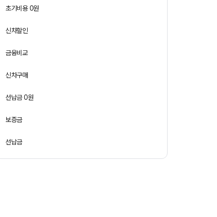
초기비용 0원
신차할인
금융비교
신차구매
선납금 0원
보증금
선납금