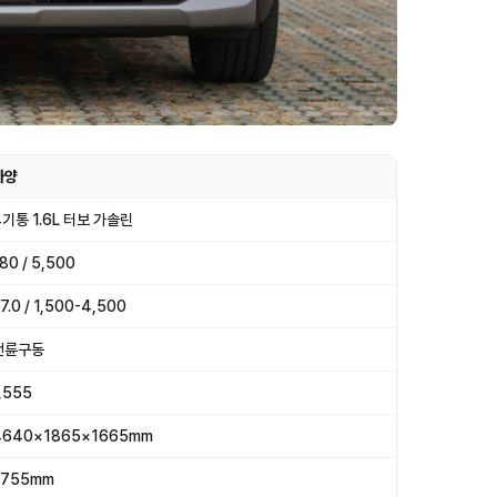
사양
4기통 1.6L 터보 가솔린
80 / 5,500
7.0 / 1,500-4,500
전륜구동
,555
4640×1865×1665mm
2755mm