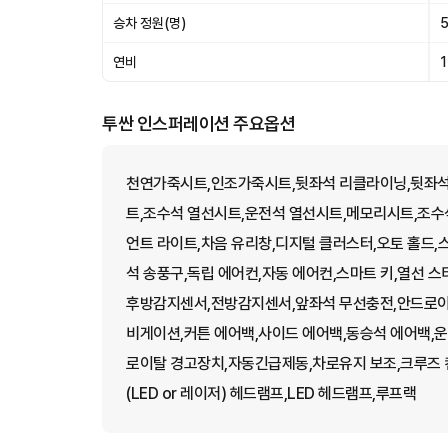
승차 정원(명)
연비
1
투싼 인스퍼레이션 주요옵션
천연가죽시트,인조가죽시트,뒷좌석 리클라이닝,뒷좌석 
트,조수석 열선시트,운전석 열선시트,메모리시트,조수석
언트 라이트,차음 유리창,디지털 클러스터,오토 홀드,
석 송풍구,독립 에어컨,자동 에어컨,스마트 키,열선 스
후방감지센서,전방감지센서,앞좌석 무선충전,안드로이
비게이션,커튼 에어백,사이드 에어백,동승석 에어백,운
로이탈 경고장치,자동긴급제동,차로유지 보조,크루즈 
(LED or 레이저) 헤드램프,LED 헤드램프,루프랙