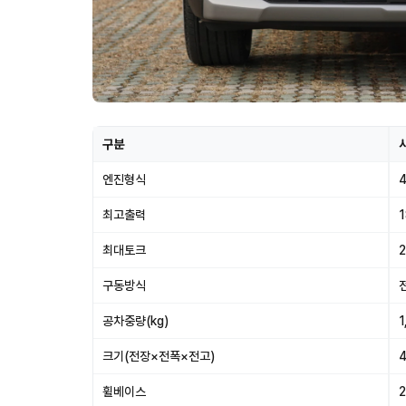
구분
엔진형식
최고출력
1
최대토크
2
구동방식
공차중량(kg)
1
크기(전장×전폭×전고)
휠베이스