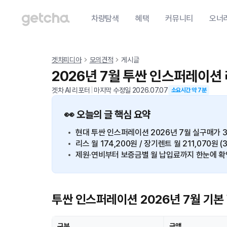
차량탐색
혜택
커뮤니티
오너
겟차피디아
모의견적
게시글
2026년 7월 투싼 인스퍼레이션
겟차 AI 리포터
|
마지막 수정일
2026.07.07
소요시간 약
7
분
👀 오늘의 글 핵심 요약
현대 투싼 인스퍼레이션 2026년 7월 실구매가 33
리스 월 174,200원 / 장기렌트 월 211,070원 (
제원·연비부터 보증금별 월 납입료까지 한눈에 확
투싼 인스퍼레이션 2026년 7월 기본
구분
금액