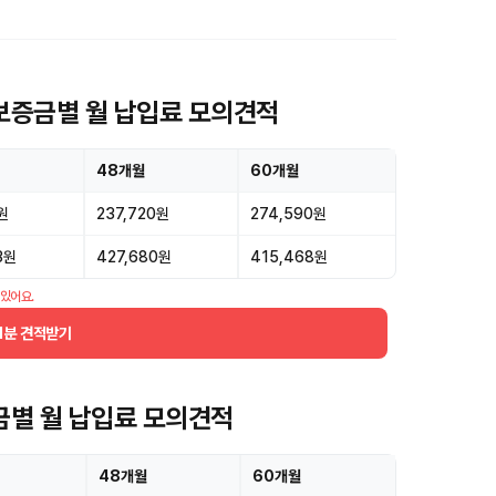
보증금별 월 납입료 모의견적
48개월
60개월
원
237,720원
274,590원
3원
427,680원
415,468원
 있어요.
1분 견적받기
금별 월 납입료 모의견적
48개월
60개월