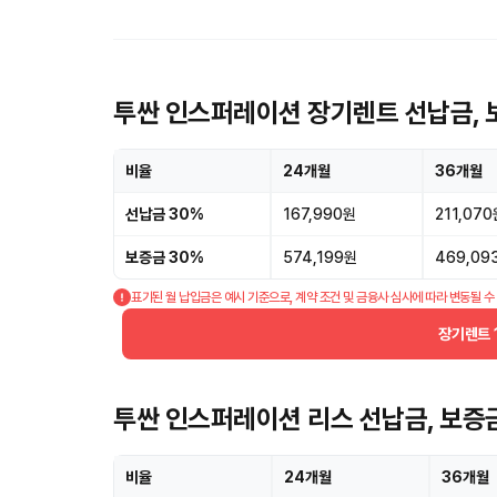
투싼 인스퍼레이션 장기렌트 선납금, 
비율
24개월
36개월
선납금 30%
167,990원
211,070
보증금 30%
574,199원
469,09
표기된 월 납입금은 예시 기준으로, 계약 조건 및 금융사 심사에 따라 변동될 수
장기렌트 
투싼 인스퍼레이션 리스 선납금, 보증
비율
24개월
36개월