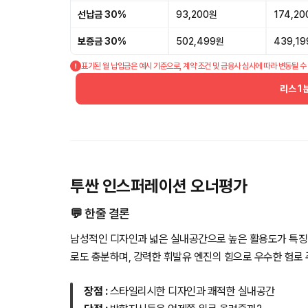
선납금 30%
93,200원
174,2
보증금 30%
502,499원
439,1
표기된 월 납입금은 예시 기준으로, 계약 조건 및 금융사 심사에 따라 변동될 수
리스 1
투싼 인스퍼레이션 오너평가
💬 한줄 결론
남성적인 디자인과 넓은 실내공간으로 높은 활용도가 특징
로도 충분하며, 강력한 휘발유 엔진의 힘으로 우수한 험로
장점 :
스타일리시한 디자인과 쾌적한 실내공간