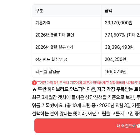
구분
금액
기본가격
39,170,000원
2026년 8월 최대 할인
771,507원 (최대 2
2026년 8월 실구매가
38,398,493원
장기렌트 월 납입금
204,250원
리스 월 납입금
196,073원
표기된 가격·할인은 현재 기준이며, 제조사 정책과 재고 상황에 따라 시기별로 
🔥
투싼 하이브리드 인스퍼레이션, 지금 가장 주목받는 트
최근 3개월간 겟차에 들어온 상담신청을 기준으로 보면, 
위
를 기록했어요. (총 10개 트림 중 · 2026년 8월 3일
선택하는 분이 많다는 뜻이라, 어떤 트림을 고를지 고민 중
내 조건으로 