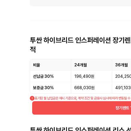
투싼 하이브리드 인스퍼레이션 장기렌트
적
비율
24개월
36개월
선납금 30%
196,490원
204,25
보증금 30%
668,030원
491,10
표기된 월 납입금은 예시 기준으로, 계약 조건 및 금융사 심사에 따라 변동될 수
장기렌트 
투싼 하이브리드 인스퍼레이션 리스 선