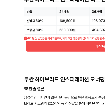
비율
24개월
36개월
선납금 30%
108,500원
196,07
보증금 30%
583,300원
494,80
표기된 월 납입금은 예시 기준으로, 계약 조건 및 금융사 심사에 따라 변동될 수
리스 1
투싼 하이브리드 인스퍼레이션 오너
💬 한줄 결론
남성적인 디자인과 넓은 실내공간으로 높은 활용도가 특징
브리드 시스템의 효율적인 동력 전달을 통해 뛰어난 연비와