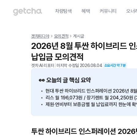
차량탐색
혜택
커뮤니티
오너
겟차피디아
모의견적
게시글
2026년 8월 투싼 하이브리드 
납입금 모의견적
겟차 AI 리포터
|
마지막 수정일
2026.08.04
소요시간 약
7
분
👀 오늘의 글 핵심 요약
현대 투싼 하이브리드 인스퍼레이션 2026년 8월 
리스 월 196,073원 / 장기렌트 월 204,250원 
제원·연비부터 보증금별 월 납입료까지 한눈에 확
투싼 하이브리드 인스퍼레이션 2026