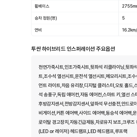
휠베이스
2755m
승차 정원(명)
5
연비
16.2km/
투싼 하이브리드 인스퍼레이션 주요옵션
천연가죽시트,인조가죽시트,뒷좌석 리클라이닝,뒷좌석 
트,조수석 열선시트,운전석 열선시트,메모리시트,조수석
언트 라이트,차음 유리창,디지털 클러스터,오토 홀드,
석 송풍구,독립 에어컨,자동 에어컨,스마트 키,열선 스
후방감지센서,전방감지센서,앞좌석 무선충전,안드로이
비게이션,커튼 에어백,사이드 에어백,동승석 에어백,운
로이탈 경고장치,자동긴급제동,차로유지 보조,크루즈 
(LED or 레이저) 헤드램프,LED 헤드램프,루프랙