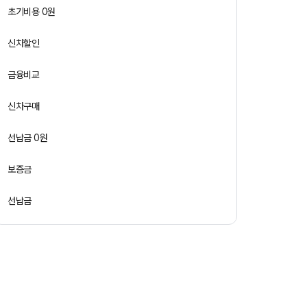
초기비용 0원
신차할인
금융비교
신차구매
선납금 0원
보증금
선납금