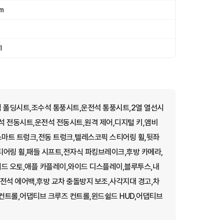
m
l
폴딩시트,조수석 통풍시트,운전석 통풍시트,2열 열선시
 전동시트,운전석 전동시트,원격 제어,디지털 키,앰비
스마트 트렁크,전동 트렁크,텔레스코픽 스티어링 휠,뒷좌
티어링 휠,패들 시프트,전자식 파킹브레이크,후방 카메라,
드 오토,애플 카플레이,와이드 디스플레이,블루투스,내
전석 에어백,후방 교차 충돌방지 보조,사각지대 경고,차
컨트롤,어댑티브 크루즈 컨트롤,윈드쉴드 HUD,어댑티브