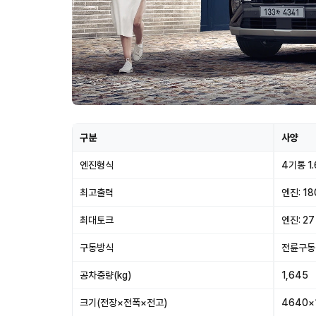
구분
사양
엔진형식
4기통 1
최고출력
엔진: 18
최대토크
엔진: 27 
구동방식
전륜구동
공차중량(kg)
1,645
크기(전장×전폭×전고)
4640×