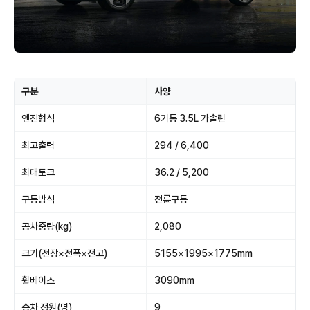
구분
사양
엔진형식
6기통 3.5L 가솔린
최고출력
294 / 6,400
최대토크
36.2 / 5,200
구동방식
전륜구동
공차중량(kg)
2,080
크기(전장×전폭×전고)
5155×1995×1775mm
휠베이스
3090mm
승차 정원(명)
9