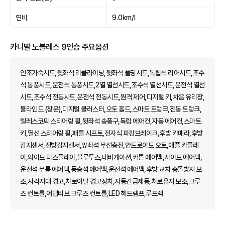
연비
9.0km/l
카니발 노블레스 9인승 주요옵션
인조가죽시트,뒷좌석 리클라이닝,뒷좌석 폴딩시트,독립식 리어시트,조수
석 통풍시트,운전석 통풍시트,2열 열선시트,조수석 열선시트,운전석 열선
시트,조수석 전동시트,운전석 전동시트,원격 제어,디지털 키,차음 유리창,
블라인드 (창문),디지털 클러스터,오토 홀드,스마트 트렁크,전동 트렁크,
텔레스코픽 스티어링 휠,뒷좌석 송풍구,독립 에어컨,자동 에어컨,스마트
키,열선 스티어링 휠,패들 시프트,전자식 파킹브레이크,후방 카메라,후방
감지센서,전방감지센서,앞좌석 무선충전,안드로이드 오토,애플 카플레
이,와이드 디스플레이,블루투스,내비게이션,커튼 에어백,사이드 에어백,
운전석 무릎 에어백,동승석 에어백,운전석 에어백,후방 교차 충돌방지 보
조,사각지대 경고,차로이탈 경고장치,자동긴급제동,차로유지 보조,크루
즈 컨트롤,어댑티브 크루즈 컨트롤,LED 헤드램프,루프랙