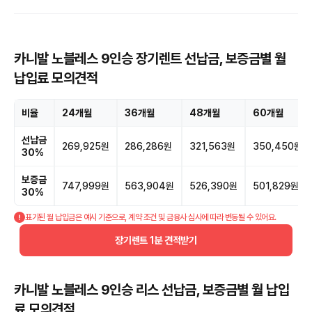
카니발 노블레스 9인승 장기렌트 선납금, 보증금별 월
납입료 모의견적
비율
24개월
36개월
48개월
60개월
선납금
269,925원
286,286원
321,563원
350,450원
30%
보증금
747,999원
563,904원
526,390원
501,829원
30%
표기된 월 납입금은 예시 기준으로, 계약 조건 및 금융사 심사에 따라 변동될 수 있어요.
장기렌트 1분 견적받기
카니발 노블레스 9인승 리스 선납금, 보증금별 월 납입
료 모의견적