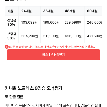
비율
24개월
36개월
48개월
60개월
선납금
103,099원
199,600원
229,599원
245,600원
30%
보증금
584,200원
511,000원
456,300원
421,500원
30%
표기된 월 납입금은 예시 기준으로, 계약 조건 및 금융사 심사에 따라 변동될 수 있어요.
리스 1분 견적받기
카니발 노블레스 9인승 오너평가
💬 한줄 결론
미니밴의 독보적인 강자이자 패밀리카의 표준입니다. 압도적인 실내