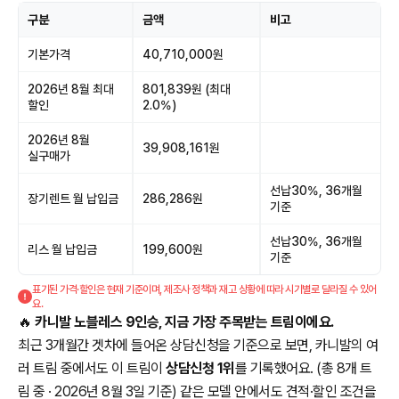
구분
금액
비고
기본가격
40,710,000원
2026년 8월 최대
801,839원 (최대
할인
2.0%)
2026년 8월
39,908,161원
실구매가
선납30%, 36개월
장기렌트 월 납입금
286,286원
기준
선납30%, 36개월
리스 월 납입금
199,600원
기준
표기된 가격·할인은 현재 기준이며, 제조사 정책과 재고 상황에 따라 시기별로 달라질 수 있어
요.
🔥
카니발 노블레스 9인승, 지금 가장 주목받는 트림이에요.
최근 3개월간 겟차에 들어온 상담신청을 기준으로 보면, 카니발의 여
러 트림 중에서도 이 트림이
상담신청 1위
를 기록했어요. (총 8개 트
림 중 · 2026년 8월 3일 기준) 같은 모델 안에서도 견적·할인 조건을