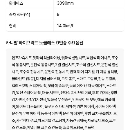
휠베이스
3090mm
승차 정원(명)
9
연비
14.0km/l
카니발 하이브리드 노블레스 9인승 주요옵션
인조가죽시트,뒷좌석 리클라이닝,뒷좌석 폴딩시트,독립식 리어시트,조수
석 통풍시트,운전석 통풍시트,2열 열선시트,조수석 열선시트,운전석 열선
시트,조수석 전동시트,운전석 전동시트,원격 제어,디지털 키,차음 유리창,
블라인드 (창문),디지털 클러스터,오토 홀드,스마트 트렁크,전동 트렁크,
텔레스코픽 스티어링 휠,뒷좌석 송풍구,독립 에어컨,자동 에어컨,스마트
키,열선 스티어링 휠,패들 시프트,전자식 파킹브레이크,후방 카메라,후방
감지센서,전방감지센서,앞좌석 무선충전,안드로이드 오토,애플 카플레
이,와이드 디스플레이,블루투스,내비게이션,커튼 에어백,사이드 에어백,
운전석 무릎 에어백,동승석 에어백,운전석 에어백,후방 교차 충돌방지 보
조,사각지대 경고,차로이탈 경고장치,자동긴급제동,차로유지 보조,크루
즈 컨트롤,어댑티브 크루즈 컨트롤,LED 헤드램프,루프랙