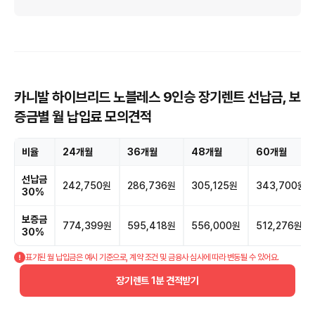
카니발 하이브리드 노블레스 9인승 장기렌트 선납금, 보
증금별 월 납입료 모의견적
비율
24개월
36개월
48개월
60개월
선납금
242,750원
286,736원
305,125원
343,700원
30%
보증금
774,399원
595,418원
556,000원
512,276원
30%
표기된 월 납입금은 예시 기준으로, 계약 조건 및 금융사 심사에 따라 변동될 수 있어요.
장기렌트 1분 견적받기