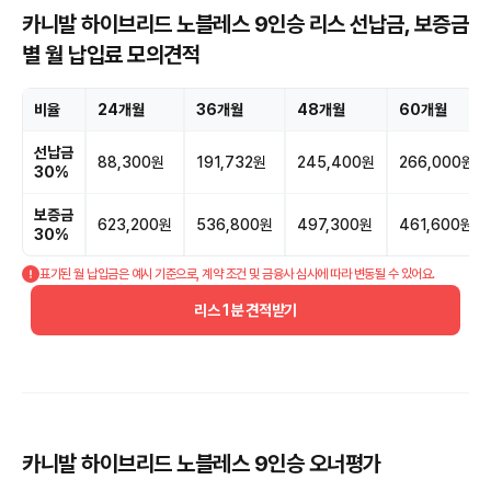
카니발 하이브리드 노블레스 9인승 리스 선납금, 보증금
별 월 납입료 모의견적
비율
24개월
36개월
48개월
60개월
선납금
88,300원
191,732원
245,400원
266,000원
30%
보증금
623,200원
536,800원
497,300원
461,600원
30%
표기된 월 납입금은 예시 기준으로, 계약 조건 및 금융사 심사에 따라 변동될 수 있어요.
리스 1분 견적받기
카니발 하이브리드 노블레스 9인승 오너평가