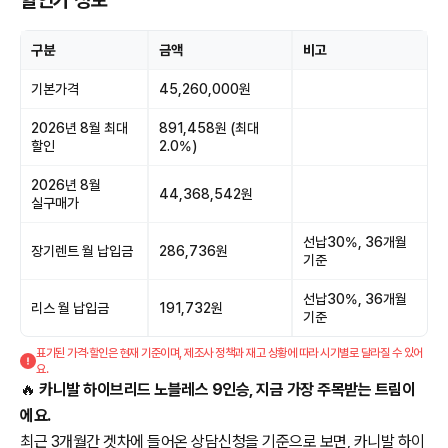
할인가 정보
구분
금액
비고
기본가격
45,260,000원
2026년 8월 최대
891,458원 (최대
할인
2.0%)
2026년 8월
44,368,542원
실구매가
선납30%, 36개월
장기렌트 월 납입금
286,736원
기준
선납30%, 36개월
리스 월 납입금
191,732원
기준
표기된 가격·할인은 현재 기준이며, 제조사 정책과 재고 상황에 따라 시기별로 달라질 수 있어
요.
🔥
카니발 하이브리드 노블레스 9인승, 지금 가장 주목받는 트림이
에요.
최근 3개월간 겟차에 들어온 상담신청을 기준으로 보면, 카니발 하이