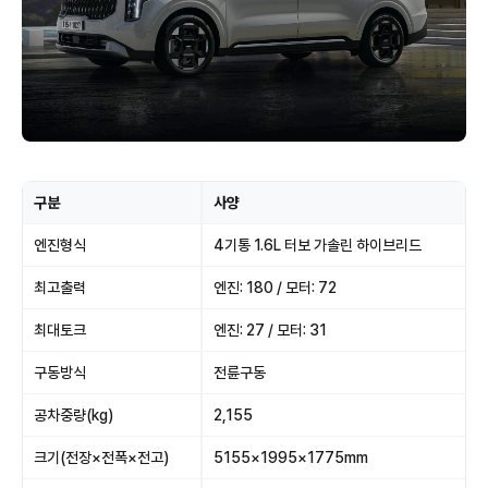
구분
사양
엔진형식
4기통 1.6L 터보 가솔린 하이브리드
최고출력
엔진: 180 / 모터: 72
최대토크
엔진: 27 / 모터: 31
구동방식
전륜구동
공차중량(kg)
2,155
크기(전장×전폭×전고)
5155×1995×1775mm