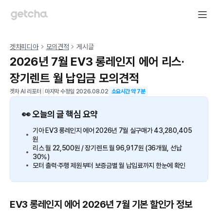
겟차피디아
모의견적
게시글
2026년 7월 EV3 롱레인지 에어 리스·
장기렌트 월 납입금 모의견적
겟차 AI 리포터
|
마지막 수정일
2026.08.02
소요시간 약
7
분
👀 오늘의 글 핵심 요약
기아 EV3 롱레인지 에어 2026년 7월 실구매가 43,280,405
원
리스 월 22,500원 / 장기렌트 월 96,917원 (36개월, 선납
30%)
모터 출력·주행 제원부터 보증금별 월 납입료까지 한눈에 확인
EV3 롱레인지 에어 2026년 7월 기본 할인가 정보