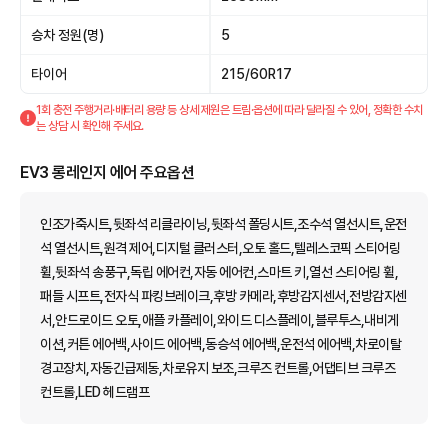
승차 정원(명)
5
타이어
215/60R17
1회 충전 주행거리·배터리 용량 등 상세 제원은 트림·옵션에 따라 달라질 수 있어, 정확한 수치
는 상담 시 확인해 주세요.
EV3 롱레인지 에어 주요옵션
인조가죽시트,뒷좌석 리클라이닝,뒷좌석 폴딩시트,조수석 열선시트,운전
석 열선시트,원격 제어,디지털 클러스터,오토 홀드,텔레스코픽 스티어링
휠,뒷좌석 송풍구,독립 에어컨,자동 에어컨,스마트 키,열선 스티어링 휠,
패들 시프트,전자식 파킹브레이크,후방 카메라,후방감지센서,전방감지센
서,안드로이드 오토,애플 카플레이,와이드 디스플레이,블루투스,내비게
이션,커튼 에어백,사이드 에어백,동승석 에어백,운전석 에어백,차로이탈
경고장치,자동긴급제동,차로유지 보조,크루즈 컨트롤,어댑티브 크루즈
컨트롤,LED 헤드램프