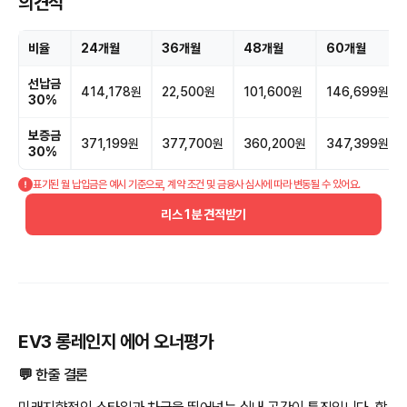
의견적
비율
24개월
36개월
48개월
60개월
선납금
414,178원
22,500원
101,600원
146,699원
30%
보증금
371,199원
377,700원
360,200원
347,399원
30%
표기된 월 납입금은 예시 기준으로, 계약 조건 및 금융사 심사에 따라 변동될 수 있어요.
리스 1분 견적받기
EV3 롱레인지 에어 오너평가
💬 한줄 결론