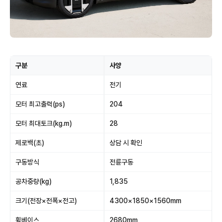
구분
사양
연료
전기
모터 최고출력(ps)
204
모터 최대토크(kg.m)
28
제로백(초)
상담 시 확인
구동방식
전륜구동
공차중량(kg)
1,835
크기(전장×전폭×전고)
4300×1850×1560mm
휠베이스
2680mm