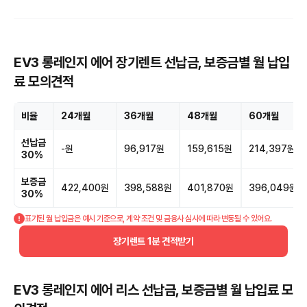
EV3 롱레인지 에어 장기렌트 선납금, 보증금별 월 납입
료 모의견적
비율
24개월
36개월
48개월
60개월
선납금
-원
96,917원
159,615원
214,397원
30%
보증금
422,400원
398,588원
401,870원
396,049원
30%
표기된 월 납입금은 예시 기준으로, 계약 조건 및 금융사 심사에 따라 변동될 수 있어요.
장기렌트 1분 견적받기
EV3 롱레인지 에어 리스 선납금, 보증금별 월 납입료 모