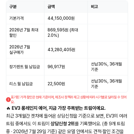
구분
금액
비고
기본가격
44,150,000원
2026년 7월 최대
869,595원 (최대
할인
2.0%)
2026년 7월
43,280,405원
실구매가
선납30%, 36개월
장기렌트 월 납입금
96,917원
기준
선납30%, 36개월
리스 월 납입금
22,500원
기준
표기된 가격·할인은 현재 기준이며, 제조사 정책과 재고 상황에 따라 시기별로 달라질 수 있어
요.
🔥
EV3 롱레인지 에어, 지금 가장 주목받는 트림이에요.
최근 3개월간 겟차에 들어온 상담신청을 기준으로 보면, EV3의 여러
트림 중에서도 이 트림이
상담신청 2위
를 기록했어요. (총 9개 트림
중 · 2026년 7월 29일 기준) 같은 모델 안에서도 견적·할인 조건을