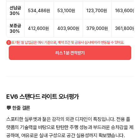
선납금
534,486원
53,100원
123,700원
163,600원
30%
보증금
412,600원
403,900원
379,000원
361,800원
30%
표기된 월 납입금은 예시 기준으로, 계약 조건 및 금융사 심사에 따라 변동될 수 있어요.
리스 1분 견적받기
EV6 스탠다드 라이트 오너평가
💬 한줄 결론
스포티한 실루엣과 젊은 감각의 외관 디자인이 특징입니다. 전용 플
랫폼의 기술력을 바탕으로 탄탄한 주행 성능과 부드러운 승차감을 제
공하며, 여유로운 실내 구성으로 공간 실용성까지 확보했습니다.