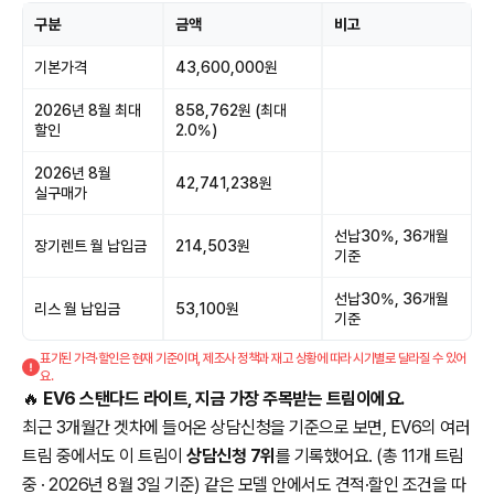
구분
금액
비고
기본가격
43,600,000원
2026년 8월 최대
858,762원 (최대
할인
2.0%)
2026년 8월
42,741,238원
실구매가
선납30%, 36개월
장기렌트 월 납입금
214,503원
기준
선납30%, 36개월
리스 월 납입금
53,100원
기준
표기된 가격·할인은 현재 기준이며, 제조사 정책과 재고 상황에 따라 시기별로 달라질 수 있어
요.
🔥
EV6 스탠다드 라이트, 지금 가장 주목받는 트림이에요.
최근 3개월간 겟차에 들어온 상담신청을 기준으로 보면, EV6의 여러
트림 중에서도 이 트림이
상담신청 7위
를 기록했어요. (총 11개 트림
중 · 2026년 8월 3일 기준) 같은 모델 안에서도 견적·할인 조건을 따