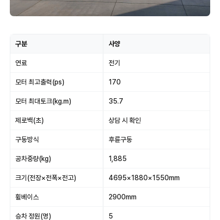
구분
사양
연료
전기
모터 최고출력(ps)
170
모터 최대토크(kg.m)
35.7
제로백(초)
상담 시 확인
구동방식
후륜구동
공차중량(kg)
1,885
크기(전장×전폭×전고)
4695×1880×1550mm
휠베이스
2900mm
승차 정원(명)
5