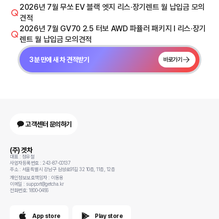
2026년 7월 무쏘 EV 블랙 엣지 리스·장기렌트 월 납입금 모의
견적
2026년 7월 GV70 2.5 터보 AWD 파퓰러 패키지 I 리스·장기
렌트 월 납입금 모의견적
3분 만에 새 차 견적받기
바로가기
고객센터 문의하기
(주) 겟차
대표 : 정유철
사업자등록번호 : 243-87-00137
주소 : 서울특별시 강남구 삼성로91길 32 10층, 11층, 12층
개인정보보호책임자 : 이동용
이메일 : support@getcha.kr
전화번호: 1800-0456
App store
Play store