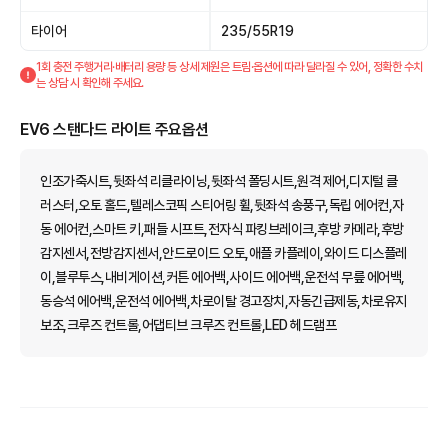
타이어
235/55R19
1회 충전 주행거리·배터리 용량 등 상세 제원은 트림·옵션에 따라 달라질 수 있어, 정확한 수치
는 상담 시 확인해 주세요.
EV6 스탠다드 라이트 주요옵션
인조가죽시트,뒷좌석 리클라이닝,뒷좌석 폴딩시트,원격 제어,디지털 클
러스터,오토 홀드,텔레스코픽 스티어링 휠,뒷좌석 송풍구,독립 에어컨,자
동 에어컨,스마트 키,패들 시프트,전자식 파킹브레이크,후방 카메라,후방
감지센서,전방감지센서,안드로이드 오토,애플 카플레이,와이드 디스플레
이,블루투스,내비게이션,커튼 에어백,사이드 에어백,운전석 무릎 에어백,
동승석 에어백,운전석 에어백,차로이탈 경고장치,자동긴급제동,차로유지
보조,크루즈 컨트롤,어댑티브 크루즈 컨트롤,LED 헤드램프