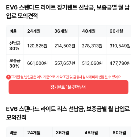
EV6 스탠다드 라이트 장기렌트 선납금, 보증금별 월 납
입료 모의견적
비율
24개월
36개월
48개월
60개월
선납금
120,625원
214,503원
278,313원
310,549원
30%
보증금
661,000원
557,657원
513,060원
477,780원
30%
표기된 월 납입금은 예시 기준으로, 계약 조건 및 금융사 심사에 따라 변동될 수 있어요.
장기렌트 1분 견적받기
EV6 스탠다드 라이트 리스 선납금, 보증금별 월 납입료
모의견적
비율
24개월
36개월
48개월
60개월