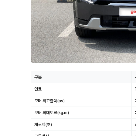
구분
연료
모터 최고출력(ps)
모터 최대토크(kg.m)
제로백(초)