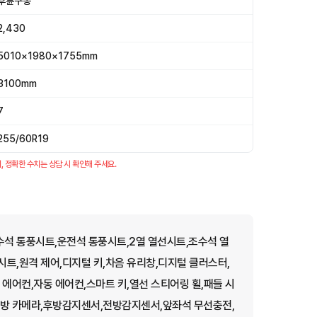
후륜구동
2,430
5010×1980×1755mm
3100mm
7
255/60R19
, 정확한 수치는 상담 시 확인해 주세요.
석 통풍시트,운전석 통풍시트,2열 열선시트,조수석 열
트,원격 제어,디지털 키,차음 유리창,디지털 클러스터,
에어컨,자동 에어컨,스마트 키,열선 스티어링 휠,패들 시
후방 카메라,후방감지센서,전방감지센서,앞좌석 무선충전,