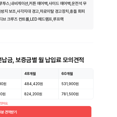
루투스,내비게이션,커튼 에어백,사이드 에어백,운전석 무
돌방지 보조,사각지대 경고,차로이탈 경고장치,충돌 회피
브 크루즈 컨트롤,LED 헤드램프,루프랙
선납금, 보증금별 월 납입료 모의견적
48개월
60개월
30원
484,420원
531,900원
00원
824,200원
781,500원
 있어요.
1분 견적받기