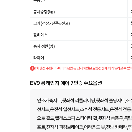
구동방식
공차중량(kg)
크기(전장×전폭×전고)
휠베이스
승차 정원(명)
타이어
1회 충전 주행거리·배터리 용량 등 상세 제원은 트림·옵션에 따라 달라질 수 있어
EV9 롱레인지 에어 7인승 주요옵션
인조가죽시트,뒷좌석 리클라이닝,뒷좌석 폴딩시트,조수
선시트,운전석 열선시트,조수석 전동시트,운전석 전동시
오토 홀드,텔레스코픽 스티어링 휠,뒷좌석 송풍구,독립 
프트,전자식 파킹브레이크,어라운드 뷰,전방 카메라,