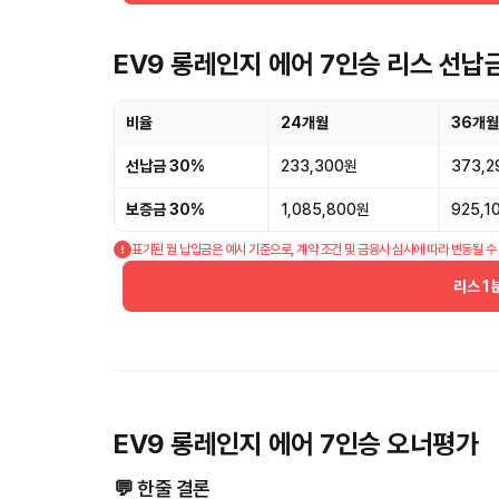
EV9 롱레인지 에어 7인승 리스 선납
비율
24개월
36개월
선납금 30%
233,300원
373,
보증금 30%
1,085,800원
925,1
표기된 월 납입금은 예시 기준으로, 계약 조건 및 금융사 심사에 따라 변동될 수
리스 1
EV9 롱레인지 에어 7인승 오너평가
💬 한줄 결론