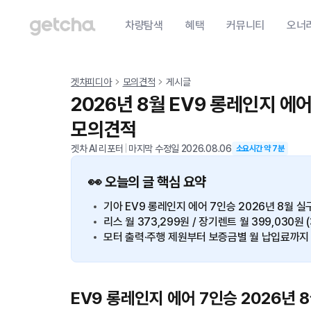
차량탐색
혜택
커뮤니티
오너
겟차피디아
모의견적
게시글
2026년 8월 EV9 롱레인지 에
모의견적
겟차 AI 리포터
|
마지막 수정일
2026.08.06
소요시간 약
7
분
👀 오늘의 글 핵심 요약
기아 EV9 롱레인지 에어 7인승 2026년 8월 실구
리스 월 373,299원 / 장기렌트 월 399,030원 
모터 출력·주행 제원부터 보증금별 월 납입료까지
EV9 롱레인지 에어 7인승 2026년 