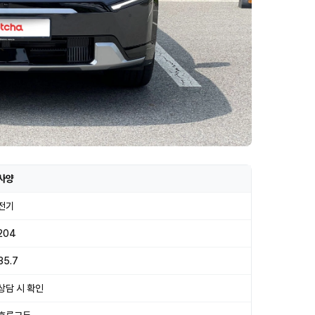
사양
전기
204
35.7
상담 시 확인