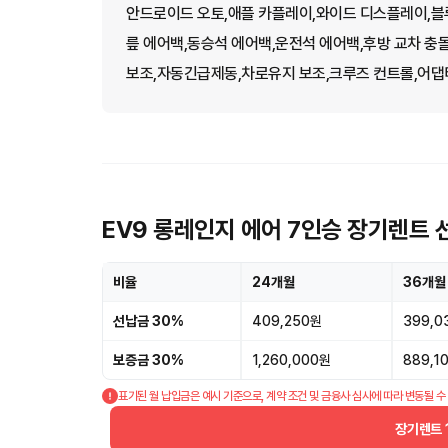
안드로이드 오토,애플 카플레이,와이드 디스플레이,블
릎 에어백,동승석 에어백,운전석 에어백,후방 교차 충
보조,자동긴급제동,차로유지 보조,크루즈 컨트롤,어댑티
EV9 롱레인지 에어 7인승 장기렌트 
비율
24개월
36개월
선납금 30%
409,250원
399,0
보증금 30%
1,260,000원
889,1
표기된 월 납입금은 예시 기준으로, 계약 조건 및 금융사 심사에 따라 변동될 수
장기렌트 