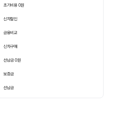
초기비용 0원
신차할인
금융비교
신차구매
선납금 0원
보증금
선납금