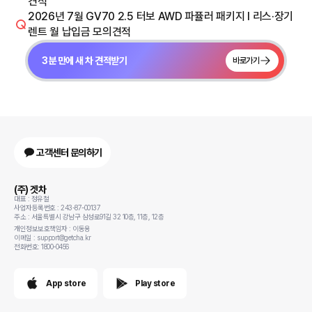
견적
2026년 7월 GV70 2.5 터보 AWD 파퓰러 패키지 I 리스·장기
렌트 월 납입금 모의견적
3분 만에 새 차 견적받기
바로가기
고객센터 문의하기
(주) 겟차
대표 : 정유철
사업자등록번호 : 243-87-00137
주소 : 서울특별시 강남구 삼성로91길 32 10층, 11층, 12층
개인정보보호책임자 : 이동용
이메일 : support@getcha.kr
전화번호: 1800-0456
App store
Play store