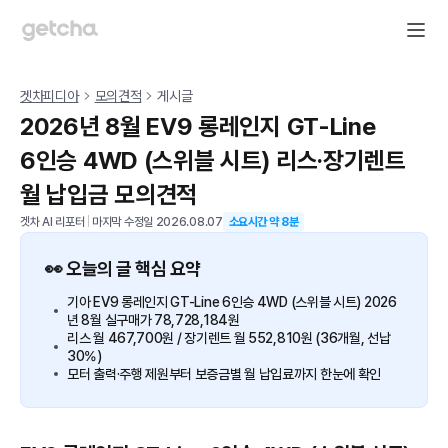
겟차피디아
모의견적
게시글
2026년 8월 EV9 롱레인지 GT-Line
6인승 4WD (스위블 시트) 리스·장기렌트
월 납입금 모의견적
겟차 AI 리포터
|
마지막 수정일
2026.08.07
소요시간 약
8
분
👀 오늘의 글 핵심 요약
기아 EV9 롱레인지 GT-Line 6인승 4WD (스위블 시트) 2026
년 8월 실구매가 78,728,184원
리스 월 467,700원 / 장기렌트 월 552,810원 (36개월, 선납
30%)
모터 출력·주행 제원부터 보증금별 월 납입료까지 한눈에 확인