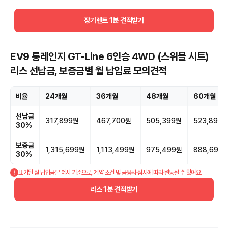
장기렌트 1분 견적받기
EV9 롱레인지 GT-Line 6인승 4WD (스위블 시트)
리스 선납금, 보증금별 월 납입료 모의견적
비율
24개월
36개월
48개월
60개월
선납금
317,899원
467,700원
505,399원
523,899
30%
보증금
1,315,699원
1,113,499원
975,499원
888,699
30%
표기된 월 납입금은 예시 기준으로, 계약 조건 및 금융사 심사에 따라 변동될 수 있어요.
리스 1분 견적받기