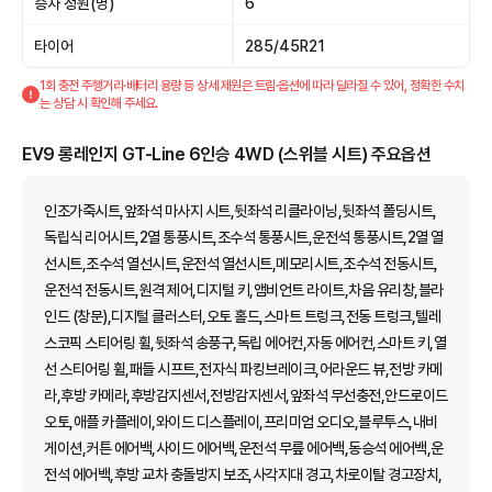
승차 정원(명)
6
타이어
285/45R21
1회 충전 주행거리·배터리 용량 등 상세 제원은 트림·옵션에 따라 달라질 수 있어, 정확한 수치
는 상담 시 확인해 주세요.
EV9 롱레인지 GT-Line 6인승 4WD (스위블 시트) 주요옵션
인조가죽시트,앞좌석 마사지 시트,뒷좌석 리클라이닝,뒷좌석 폴딩시트,
독립식 리어시트,2열 통풍시트,조수석 통풍시트,운전석 통풍시트,2열 열
선시트,조수석 열선시트,운전석 열선시트,메모리시트,조수석 전동시트,
운전석 전동시트,원격 제어,디지털 키,앰비언트 라이트,차음 유리창,블라
인드 (창문),디지털 클러스터,오토 홀드,스마트 트렁크,전동 트렁크,텔레
스코픽 스티어링 휠,뒷좌석 송풍구,독립 에어컨,자동 에어컨,스마트 키,열
선 스티어링 휠,패들 시프트,전자식 파킹브레이크,어라운드 뷰,전방 카메
라,후방 카메라,후방감지센서,전방감지센서,앞좌석 무선충전,안드로이드
오토,애플 카플레이,와이드 디스플레이,프리미엄 오디오,블루투스,내비
게이션,커튼 에어백,사이드 에어백,운전석 무릎 에어백,동승석 에어백,운
전석 에어백,후방 교차 충돌방지 보조,사각지대 경고,차로이탈 경고장치,