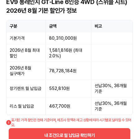
EV9 롱레인지 GT-Line 6인승 4WD (스위블 시트)
2026년 8월 기본 할인가 정보
구분
금액
비고
기본가격
80,310,000원
2026년 8월 최대
1,581,816원 (최대
할인
2.0%)
2026년 8월
78,728,184원
실구매가
선납30%, 36개월
장기렌트 월 납입금
552,810원
기준
선납30%, 36개월
리스 월 납입금
467,700원
기준
표기된 가격·할인은 현재 기준이며, 제조사 정책과 재고 상황에 따라 시기별로 달라질 수 있어
요.
내 조건으로 월 납입금 확인하기