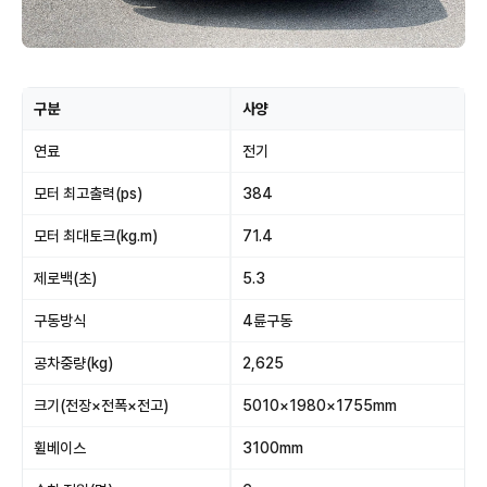
구분
사양
연료
전기
모터 최고출력(ps)
384
모터 최대토크(kg.m)
71.4
제로백(초)
5.3
구동방식
4륜구동
공차중량(kg)
2,625
크기(전장×전폭×전고)
5010×1980×1755mm
휠베이스
3100mm