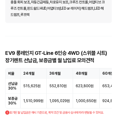
충돌 회피 보조,자동긴급제동,차로유지 보조,크루즈 컨트롤,어댑티브 크
루즈 컨트롤,윈드쉴드 HUD,어댑티브(LED or 레이저) 헤드램프,LED 헤
드램프,루프랙
EV9 롱레인지 GT-Line 6인승 4WD (스위블 시트)
장기렌트 선납금, 보증금별 월 납입료 모의견적
비율
24개월
36개월
48개월
60개월
선납금
515,625원
552,810원
623,800원
653,43
30%
보증금
1,510,999원
1,095,029원
1,000,650원
924,89
30%
표기된 월 납입금은 예시 기준으로, 계약 조건 및 금융사 심사에 따라 변동될 수 있어요.