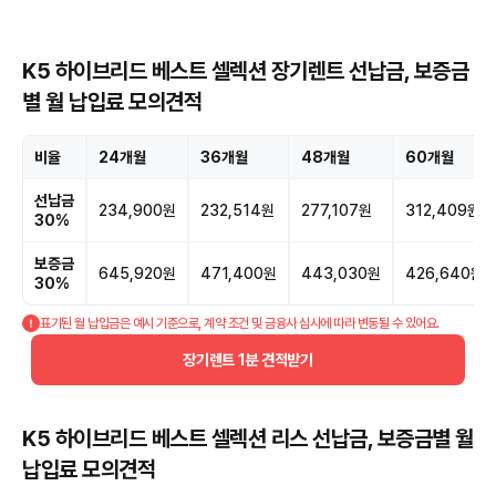
K5 하이브리드 베스트 셀렉션 장기렌트 선납금, 보증금
별 월 납입료 모의견적
비율
24개월
36개월
48개월
60개월
선납금
234,900원
232,514원
277,107원
312,409원
30%
보증금
645,920원
471,400원
443,030원
426,640원
30%
표기된 월 납입금은 예시 기준으로, 계약 조건 및 금융사 심사에 따라 변동될 수 있어요.
장기렌트 1분 견적받기
K5 하이브리드 베스트 셀렉션 리스 선납금, 보증금별 월
납입료 모의견적