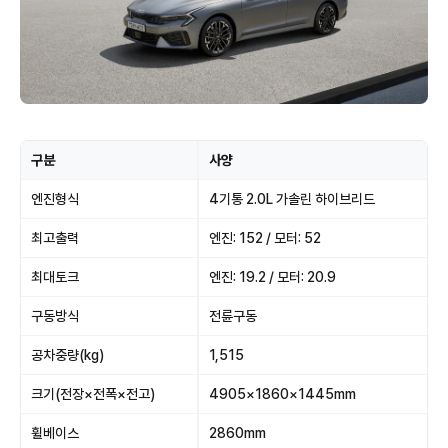
구분
사양
엔진형식
4기통 2.0L 가솔린 하이브리드
최고출력
엔진: 152 / 모터: 52
최대토크
엔진: 19.2 / 모터: 20.9
구동방식
전륜구동
공차중량(kg)
1,515
크기(전장×전폭×전고)
4905×1860×1445mm
휠베이스
2860mm