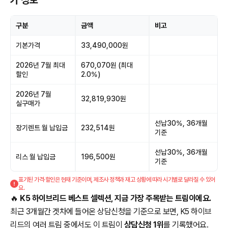
가 정보
구분
금액
비고
기본가격
33,490,000원
2026년 7월 최대
670,070원 (최대
할인
2.0%)
2026년 7월
32,819,930원
실구매가
선납30%, 36개월
장기렌트 월 납입금
232,514원
기준
선납30%, 36개월
리스 월 납입금
196,500원
기준
표기된 가격·할인은 현재 기준이며, 제조사 정책과 재고 상황에 따라 시기별로 달라질 수 있어
요.
🔥
K5 하이브리드 베스트 셀렉션, 지금 가장 주목받는 트림이에요.
최근 3개월간 겟차에 들어온 상담신청을 기준으로 보면, K5 하이브
리드의 여러 트림 중에서도 이 트림이
상담신청 1위
를 기록했어요.