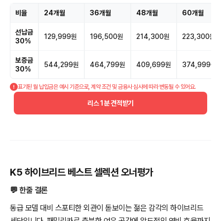
비율
24개월
36개월
48개월
60개월
선납금
129,999원
196,500원
214,300원
223,300원
30%
보증금
544,299원
464,799원
409,699원
374,999원
30%
표기된 월 납입금은 예시 기준으로, 계약 조건 및 금융사 심사에 따라 변동될 수 있어요.
리스 1분 견적받기
K5 하이브리드 베스트 셀렉션 오너평가
💬 한줄 결론
동급 모델 대비 스포티한 외관이 돋보이는 젊은 감각의 하이브리드
세단입니다. 패밀리카로 충분한 여유 공간에 압도적인 연비 효율까지