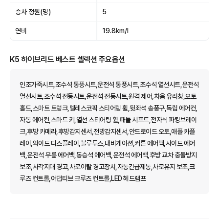
승차 정원(명)
5
연비
19.8km/l
K5 하이브리드 베스트 셀렉션 주요옵션
인조가죽시트,조수석 통풍시트,운전석 통풍시트,조수석 열선시트,운전석
열선시트,조수석 전동시트,운전석 전동시트,원격 제어,차음 유리창,오토
홀드,스마트 트렁크,텔레스코픽 스티어링 휠,뒷좌석 송풍구,독립 에어컨,
자동 에어컨,스마트 키,열선 스티어링 휠,패들 시프트,전자식 파킹브레이
크,후방 카메라,후방감지센서,전방감지센서,안드로이드 오토,애플 카플
레이,와이드 디스플레이,블루투스,내비게이션,커튼 에어백,사이드 에어
백,운전석 무릎 에어백,동승석 에어백,운전석 에어백,후방 교차 충돌방지
보조,사각지대 경고,차로이탈 경고장치,자동긴급제동,차로유지 보조,크
루즈 컨트롤,어댑티브 크루즈 컨트롤,LED 헤드램프