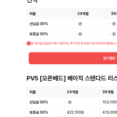
비율
24개월
36
선납금 30%
-원
-원
보증금 30%
-원
-원
표기된 월 납입금은 예시 기준으로, 계약 조건 및 금융사 심사에 따라 변동될 수
장기렌트 
PV5 [오픈베드] 베이직 스탠다드 리
비율
24개월
36개월
선납금 30%
-원
103,10
보증금 30%
422,100원
410,00