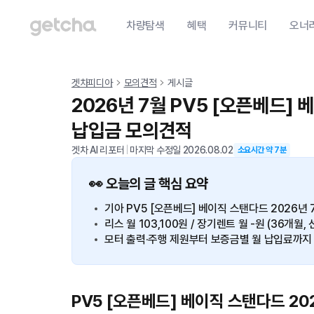
차량탐색
혜택
커뮤니티
오너
겟차피디아
모의견적
게시글
2026년 7월 PV5 [오픈베드]
납입금 모의견적
겟차 AI 리포터
|
마지막 수정일
2026.08.02
소요시간 약
7
분
👀 오늘의 글 핵심 요약
기아 PV5 [오픈베드] 베이직 스탠다드 2026년 7
리스 월 103,100원 / 장기렌트 월 -원 (36개월, 
모터 출력·주행 제원부터 보증금별 월 납입료까지
PV5 [오픈베드] 베이직 스탠다드 20