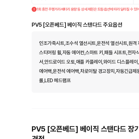
1회 충전 주행거리·배터리 용량 등 상세 제원은 트림·옵션에 따라 달라질 수 있어
PV5 [오픈베드] 베이직 스탠다드 주요옵션
인조가죽시트,조수석 열선시트,운전석 열선시트,원격 
스티어링 휠,자동 에어컨,스마트 키,패들 시프트,전
서,안드로이드 오토,애플 카플레이,와이드 디스플레이
에어백,운전석 에어백,차로이탈 경고장치,자동긴급제동
롤,LED 헤드램프
PV5 [오픈베드] 베이직 스탠다드 장
견적