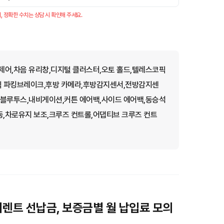
, 정확한 수치는 상담 시 확인해 주세요.
제어,차음 유리창,디지털 클러스터,오토 홀드,텔레스코픽
자식 파킹브레이크,후방 카메라,후방감지센서,전방감지센
,블루투스,내비게이션,커튼 에어백,사이드 에어백,동승석
,차로유지 보조,크루즈 컨트롤,어댑티브 크루즈 컨트
기렌트 선납금, 보증금별 월 납입료 모의