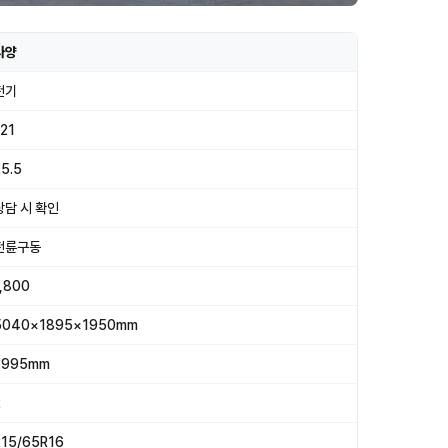
사양
전기
121
25.5
상담 시 확인
전륜구동
1,800
5040×1895×1950mm
2995mm
2
215/65R16