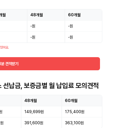
개월
48개월
60개월
-원
-원
-원
-원
 있어요.
1분 견적받기
스 선납금, 보증금별 월 납입료 모의견적
48개월
60개월
0원
149,699원
175,400원
0원
391,600원
363,100원