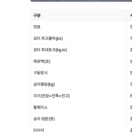
구분
연료
모터 최고출력(ps)
모터 최대토크(kg.m)
제로백(초)
구동방식
공차중량(kg)
크기(전장×전폭×전고)
휠베이스
승차 정원(명)
타이어