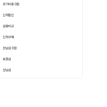
초기비용 0원
신차할인
금융비교
신차구매
선납금 0원
보증금
선납금