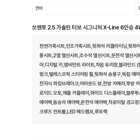
연비
쏘렌토 2.5 가솔린 터보 시그니처 X-Line 6인승 
천연가죽시트,인조가죽시트,뒷좌석 리클라이닝,뒷좌석
풍시트,2열 열선시트,조수석 열선시트,운전석 열선시
어,디지털 키,앰비언트 라이트,차음 유리창,블라인드 (
렁크,텔레스코픽 스티어링 휠,뒷좌석 송풍구,독립 에어컨
전자식 파킹브레이크,어라운드 뷰,전방 카메라,후방 
로이드 오토,애플 카플레이,와이드 디스플레이,블루투
에어백,동승석 에어백,운전석 에어백,차로이탈 경고장
크루즈 컨트롤,LED 헤드램프,루프랙