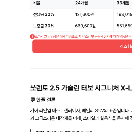
비율
24개월
36개월
선납금 30%
121,600원
198,01
보증금 30%
669,600원
551,65
표기된 월 납입금은 예시 기준으로, 계약 조건 및 금융사 심사에 따라 변동될 수
리스 1
쏘렌토 2.5 가솔린 터보 시그니처 X-
💬 한줄 결론
기아 라인업 베스트셀러이자, 패밀리 SUV의 표준입니다.
과 고급스러운 내장재를 더해, 스타일과 실용성을 동시에 