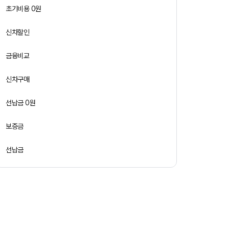
초기비용 0원
신차할인
금융비교
신차구매
선납금 0원
보증금
선납금