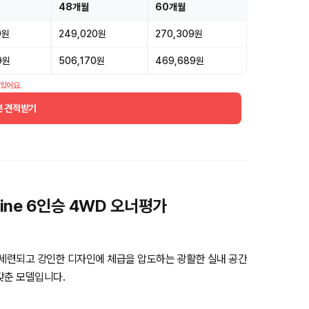
48개월
60개월
9원
249,020원
270,309원
9원
506,170원
469,689원
 있어요.
분 견적받기
Line 6인승 4WD 오너평가
 세련되고 강인한 디자인에 체급을 압도하는 광활한 실내 공간
갖춘 모델입니다.