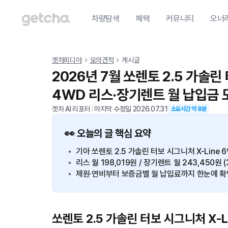
차량탐색
혜택
커뮤니티
오너
겟차피디아
모의견적
게시글
2026년 7월 쏘렌토 2.5 가솔린
4WD 리스·장기렌트 월 납입금
겟차 AI 리포터
|
마지막 수정일
2026.07.31
소요시간 약
8
분
👀 오늘의 글 핵심 요약
기아 쏘렌토 2.5 가솔린 터보 시그니처 X-Line 
리스 월 198,019원 / 장기렌트 월 243,450원 
제원·연비부터 보증금별 월 납입료까지 한눈에 확
쏘렌토 2.5 가솔린 터보 시그니처 X-L