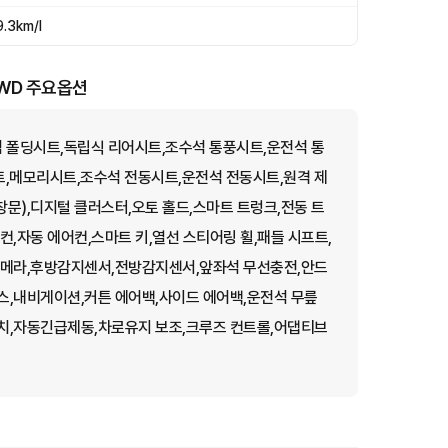
9.3km/l
4WD 주요옵션
 폴딩시트,독립식 리어시트,조수석 통풍시트,운전석 통
트,메모리시트,조수석 전동시트,운전석 전동시트,원격 제
창문),디지털 클러스터,오토 홀드,스마트 트렁크,전동 트
,자동 에어컨,스마트 키,열선 스티어링 휠,패들 시프트,
카메라,후방감지센서,전방감지센서,앞좌석 무선충전,안드
스,내비게이션,커튼 에어백,사이드 에어백,운전석 무릎
치,자동긴급제동,차로유지 보조,크루즈 컨트롤,어댑티브