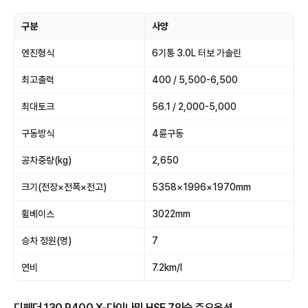
구분
사양
엔진형식
6기통 3.0L 터보 가솔린
최고출력
400 / 5,500-6,500
최대토크
56.1 / 2,000-5,000
구동방식
4륜구동
공차중량(kg)
2,650
크기(전장×전폭×전고)
5358×1996×1970mm
휠베이스
3022mm
승차 정원(명)
7
연비
7.2km/l
디펜더 130 P400 X-다이나믹 HSE 7인승 주요옵션