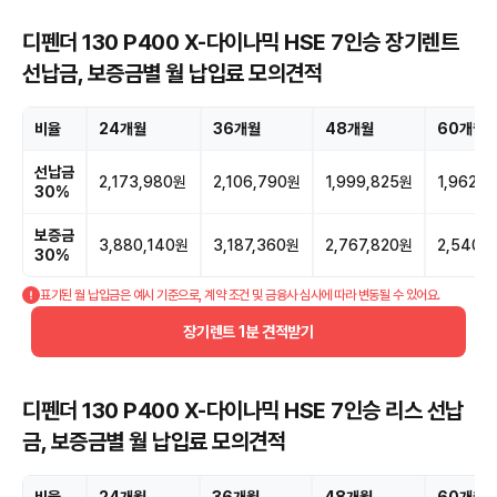
디펜더 130 P400 X-다이나믹 HSE 7인승 장기렌트
선납금, 보증금별 월 납입료 모의견적
비율
24개월
36개월
48개월
60개월
선납금
2,173,980원
2,106,790원
1,999,825원
1,962,
30%
보증금
3,880,140원
3,187,360원
2,767,820원
2,540,
30%
표기된 월 납입금은 예시 기준으로, 계약 조건 및 금융사 심사에 따라 변동될 수 있어요.
장기렌트 1분 견적받기
디펜더 130 P400 X-다이나믹 HSE 7인승 리스 선납
금, 보증금별 월 납입료 모의견적
비율
24개월
36개월
48개월
60개월