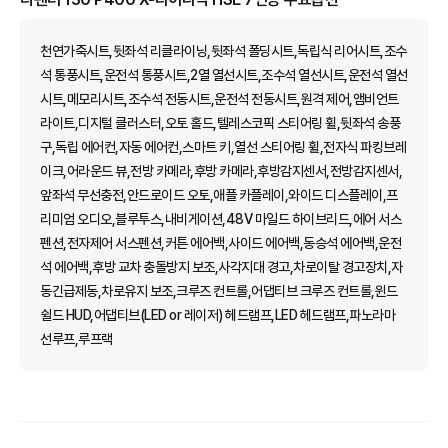
천연가죽시트,뒷좌석 리클라이닝,뒷좌석 폴딩시트,독립식 리어시트,조수
석 통풍시트,운전석 통풍시트,2열 열선시트,조수석 열선시트,운전석 열선
시트,메모리시트,조수석 전동시트,운전석 전동시트,원격 제어,앰비언트
라이트,디지털 클러스터,오토 홀드,텔레스코픽 스티어링 휠,뒷좌석 송풍
구,독립 에어컨,자동 에어컨,스마트 키,열선 스티어링 휠,전자식 파킹브레
이크,어라운드 뷰,전방 카메라,후방 카메라,후방감지센서,전방감지센서,
앞좌석 무선충전,안드로이드 오토,애플 카플레이,와이드 디스플레이,프
리미엄 오디오,블루투스,내비게이션,48V 마일드 하이브리드,에어 서스
펜션,전자제어 서스펜션,커튼 에어백,사이드 에어백,동승석 에어백,운전
석 에어백,후방 교차 충돌방지 보조,사각지대 경고,차로이탈 경고장치,자
동긴급제동,차로유지 보조,크루즈 컨트롤,어댑티브 크루즈 컨트롤,윈드
쉴드 HUD,어댑티브(LED or 레이저) 헤드램프,LED 헤드램프,파노라마
선루프,루프랙