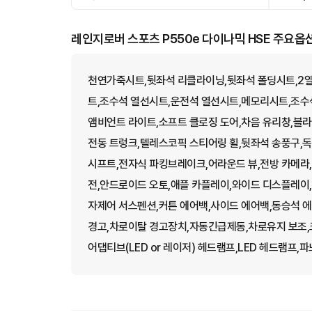
레인지로버 스포츠 P550e 다이나믹 HSE 주요옵
천연가죽시트,뒷좌석 리클라이닝,뒷좌석 폴딩시트,2열
트,조수석 열선시트,운전석 열선시트,메모리시트,조수석
앰비언트 라이트,소프트 클로징 도어,차음 유리창,블라인
전동 트렁크,텔레스코픽 스티어링 휠,뒷좌석 송풍구,독
시프트,전자식 파킹브레이크,어라운드 뷰,전방 카메라
전,안드로이드 오토,애플 카플레이,와이드 디스플레이
자제어 서스펜션,커튼 에어백,사이드 에어백,동승석 에
경고,차로이탈 경고장치,자동긴급제동,차로유지 보조,크
어댑티브(LED or 레이저) 헤드램프,LED 헤드램프,