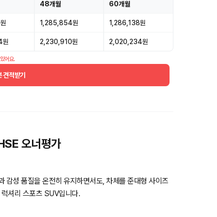
48개월
60개월
0원
1,285,854원
1,286,138원
44원
2,230,910원
2,020,234원
 있어요.
분 견적받기
HSE 오너평가
 감성 품질을 온전히 유지하면서도, 차체를 준대형 사이즈
럭셔리 스포츠 SUV입니다.