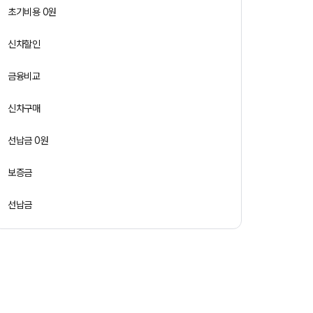
초기비용 0원
신차할인
금융비교
신차구매
선납금 0원
보증금
선납금