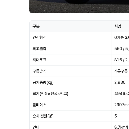
구분
사양
엔진형식
6기통 3
최고출력
550 / 
최대토크
81.6 / 
구동방식
4륜구동
공차중량(kg)
2,930
크기(전장×전폭×전고)
4946×
휠베이스
2997m
승차 정원(명)
5
연비
8.7km/l