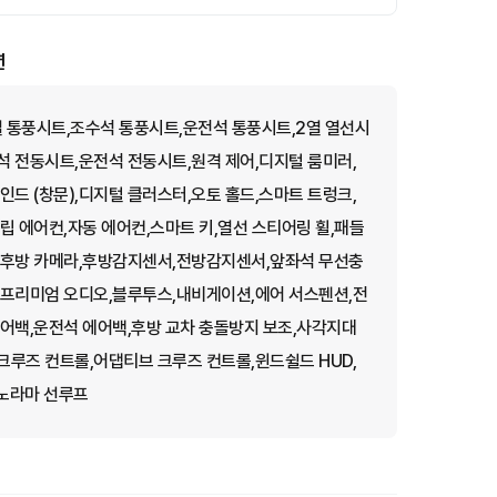
션
 통풍시트,조수석 통풍시트,운전석 통풍시트,2열 열선시
 전동시트,운전석 전동시트,원격 제어,디지털 룸미러,
드 (창문),디지털 클러스터,오토 홀드,스마트 트렁크,
립 에어컨,자동 에어컨,스마트 키,열선 스티어링 휠,패들
,후방 카메라,후방감지센서,전방감지센서,앞좌석 무선충
,프리미엄 오디오,블루투스,내비게이션,에어 서스펜션,전
어백,운전석 에어백,후방 교차 충돌방지 보조,사각지대
루즈 컨트롤,어댑티브 크루즈 컨트롤,윈드쉴드 HUD,
파노라마 선루프