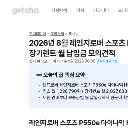
차량탐색
혜택
커뮤니티
오너
겟차피디아
모의견적
게시글
2026년 8월 레인지로버 스포츠 
장기렌트 월 납입금 모의견적
겟차 AI 리포터
|
마지막 수정일
2026.08.06
소요시간 약
7
분
👀 오늘의 글 핵심 요약
랜드로버 레인지로버 스포츠 P550e 다이나믹 HSE
리스 월 1,226,790원 / 장기렌트 월 2,827,63
제원·연비부터 보증금별 월 납입료까지 한눈에 확
레인지로버 스포츠 P550e 다이나믹 H