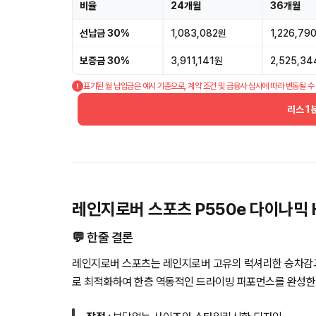
비율
24개월
36개월
선납금 30%
1,083,082원
1,226,79
보증금 30%
3,911,141원
2,525,3
표기된 월 납입금은 예시 기준으로, 계약 조건 및 금융사 심사에 따라 변동될 수
리스 1
레인지로버 스포츠 P550e 다이나믹 
💬 한줄 결론
레인지로버 스포츠는 레인지로버 고유의 럭셔리한 승차감과
로 최적화하여 한층 역동적인 드라이빙 퍼포먼스를 완성한 