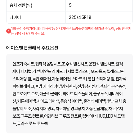
승차 정원(명)
5
타이어
225/45R18
1회 충전 주행거리·배터리 용량 등 상세 제원은 트림·옵션에 따라 달라질 수 있어, 정확한 수치
는 상담 시 확인해 주세요.
에이스맨 E 클래식 주요옵션
인조가죽시트,뒷좌석 폴딩시트,조수석 열선시트,운전석 열선시트,원격
제어,디지털 키,앰비언트 라이트,디지털 클러스터,오토 홀드,텔레스코픽
스티어링 휠,독립 에어컨,자동 에어컨,스마트 키,열선 스티어링 휠,전자식
파킹브레이크,후방 카메라,후방감지센서,전방감지센서,앞좌석 무선충전,
안드로이드 오토,애플 카플레이,와이드 디스플레이,블루투스,내비게이
션,커튼 에어백,사이드 에어백,동승석 에어백,운전석 에어백,후방 교차 충
돌방지 보조,사각지대 경고,차로이탈 경고장치,자동긴급제동,차로유지
보조,크루즈 컨트롤,어댑티브 크루즈 컨트롤,컴바이너 HUD,LED 헤드램
프,글라스 루프,루프랙