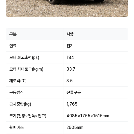
구분
사양
연료
전기
모터 최고출력(ps)
184
모터 최대토크(kg.m)
33.7
제로백(초)
8.5
구동방식
전륜구동
공차중량(kg)
1,765
크기(전장×전폭×전고)
4085×1755×1515mm
휠베이스
2605mm