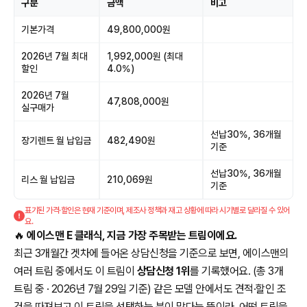
구분
금액
비고
기본가격
49,800,000원
2026년 7월 최대
1,992,000원 (최대
할인
4.0%)
2026년 7월
47,808,000원
실구매가
선납30%, 36개월
장기렌트 월 납입금
482,490원
기준
선납30%, 36개월
리스 월 납입금
210,069원
기준
표기된 가격·할인은 현재 기준이며, 제조사 정책과 재고 상황에 따라 시기별로 달라질 수 있어
요.
🔥
에이스맨 E 클래식, 지금 가장 주목받는 트림이에요.
최근 3개월간 겟차에 들어온 상담신청을 기준으로 보면, 에이스맨의
여러 트림 중에서도 이 트림이
상담신청 1위
를 기록했어요. (총 3개
트림 중 · 2026년 7월 29일 기준) 같은 모델 안에서도 견적·할인 조
건을 따져보고 이 트림을 선택하는 분이 많다는 뜻이라, 어떤 트림을