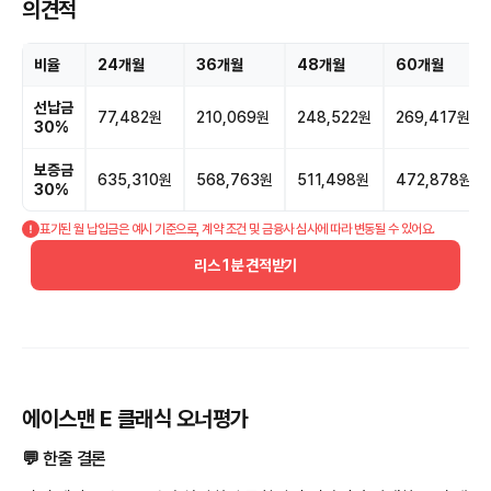
의견적
비율
24개월
36개월
48개월
60개월
선납금
77,482원
210,069원
248,522원
269,417원
30%
보증금
635,310원
568,763원
511,498원
472,878원
30%
표기된 월 납입금은 예시 기준으로, 계약 조건 및 금융사 심사에 따라 변동될 수 있어요.
리스 1분 견적받기
에이스맨 E 클래식 오너평가
💬 한줄 결론