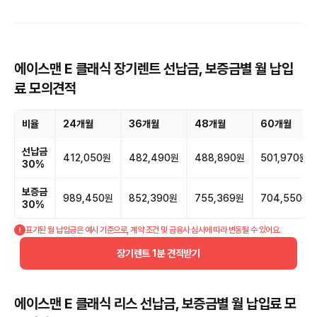
에이스맨 E 클래식 장기렌트 선납금, 보증금별 월 납입
료 모의견적
비율
24개월
36개월
48개월
60개월
선납금
412,050원
482,490원
488,890원
501,970원
30%
보증금
989,450원
852,390원
755,369원
704,550원
30%
표기된 월 납입금은 예시 기준으로, 계약 조건 및 금융사 심사에 따라 변동될 수 있어요.
장기렌트 1분 견적받기
에이스맨 E 클래식 리스 선납금, 보증금별 월 납입료 모