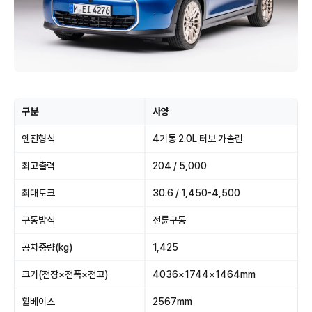
구분
사양
엔진형식
4기통 2.0L 터보 가솔린
최고출력
204 / 5,000
최대토크
30.6 / 1,450-4,500
구동방식
전륜구동
공차중량(kg)
1,425
크기(전장×전폭×전고)
4036×1744×1464mm
휠베이스
2567mm