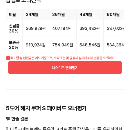
비율
24개월
36개월
48개월
60개월
선납금
369,828원
407,184원
393,482원
387,022원
30%
보증금
910,924원
754,949원
648,546원
584,364원
30%
표기된 월 납입금은 예시 기준으로, 계약 조건 및 금융사 심사에 따라 변동될 수 있어요.
리스 1분 견적받기
5도어 해치 쿠퍼 S 페이버드 오너평가
💬 한줄 결론
미니 5도어는 브랜드 특유의 고카트 주행 감성은 그대로 유지하면서