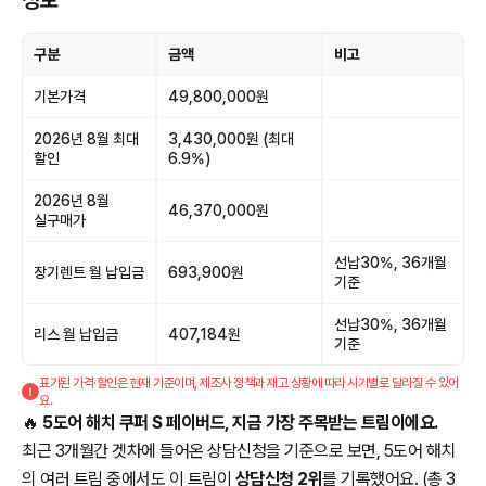
정보
구분
금액
비고
기본가격
49,800,000원
2026년 8월 최대
3,430,000원 (최대
할인
6.9%)
2026년 8월
46,370,000원
실구매가
선납30%, 36개월
장기렌트 월 납입금
693,900원
기준
선납30%, 36개월
리스 월 납입금
407,184원
기준
표기된 가격·할인은 현재 기준이며, 제조사 정책과 재고 상황에 따라 시기별로 달라질 수 있어
요.
🔥
5도어 해치 쿠퍼 S 페이버드, 지금 가장 주목받는 트림이에요.
최근 3개월간 겟차에 들어온 상담신청을 기준으로 보면, 5도어 해치
의 여러 트림 중에서도 이 트림이
상담신청 2위
를 기록했어요. (총 3