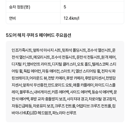
승차 정원(명)
5
연비
12.4km/l
5도어 해치 쿠퍼 S 페이버드 주요옵션
인조가죽시트,앞좌석 마사지 시트,뒷좌석 폴딩시트,조수석 열선시트,운
전석 열선시트,메모리시트,조수석 전동시트,운전석 전동시트,원격 제어,
디지털 키,앰비언트 라이트,디지털 클러스터,오토 홀드,텔레스코픽 스티
어링 휠,독립 에어컨,자동 에어컨,스마트 키,열선 스티어링 휠,전자식 파
킹브레이크,어라운드 뷰,전방 카메라,후방 카메라,후방감지센서,전방감
지센서,앞좌석 무선충전,안드로이드 오토,애플 카플레이,와이드 디스플
레이,블루투스,내비게이션,커튼 에어백,사이드 에어백,동승석 에어백,운
전석 에어백,후방 교차 충돌방지 보조,사각지대 경고,차로이탈 경고장치,
자동긴급제동,차로유지 보조,크루즈 컨트롤,어댑티브 크루즈 컨트롤,컴
바이너 HUD,LED 헤드램프,파노라마 선루프