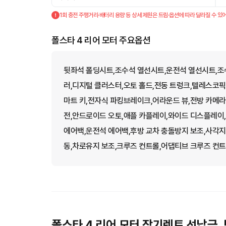
1회 충전 주행거리·배터리 용량 등 상세 제원은 트림·옵션에 따라 달라질 수 있어
폴스타 4 리어 모터 주요옵션
뒷좌석 폴딩시트,조수석 열선시트,운전석 열선시트,조
러,디지털 클러스터,오토 홀드,전동 트렁크,텔레스코픽
마트 키,전자식 파킹브레이크,어라운드 뷰,전방 카메
전,안드로이드 오토,애플 카플레이,와이드 디스플레이
에어백,운전석 에어백,후방 교차 충돌방지 보조,사각지
동,차로유지 보조,크루즈 컨트롤,어댑티브 크루즈 컨트
폴스타 4 리어 모터 장기렌트 선납금,