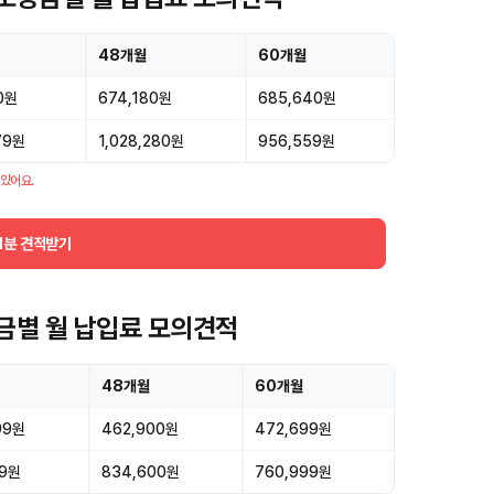
48개월
60개월
0원
674,180원
685,640원
479원
1,028,280원
956,559원
 있어요.
1분 견적받기
증금별 월 납입료 모의견적
48개월
60개월
99원
462,900원
472,699원
99원
834,600원
760,999원