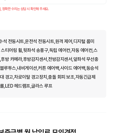
, 정확한 수치는 상담 시 확인해 주세요.
수석 전동시트,운전석 전동시트,원격 제어,디지털 룸미
 스티어링 휠,뒷좌석 송풍구,독립 에어컨,자동 에어컨,스
라,후방 카메라,후방감지센서,전방감지센서,앞좌석 무선충
,블루투스,내비게이션,커튼 에어백,사이드 에어백,동승석
대 경고,차로이탈 경고장치,충돌 회피 보조,자동긴급제
롤,LED 헤드램프,글라스 루프
 보증금별 월 납입료 모의견적