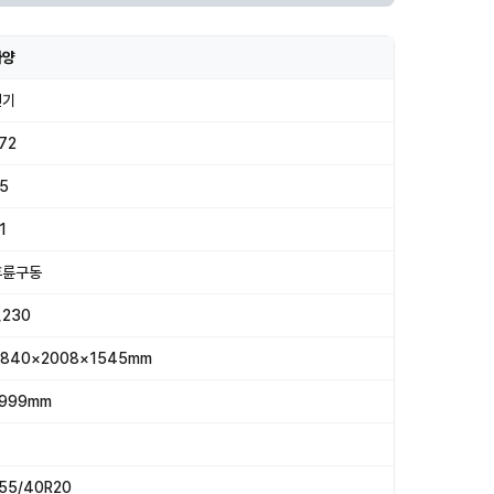
사양
전기
72
5
.1
후륜구동
,230
840×2008×1545mm
999mm
55/40R20