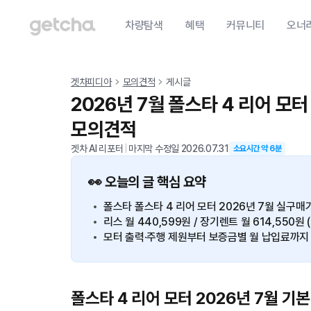
차량탐색
혜택
커뮤니티
오너
겟차피디아
모의견적
게시글
2026년 7월 폴스타 4 리어 모
모의견적
겟차 AI 리포터
|
마지막 수정일
2026.07.31
소요시간 약
6
분
👀 오늘의 글 핵심 요약
폴스타 폴스타 4 리어 모터 2026년 7월 실구매가
리스 월 440,599원 / 장기렌트 월 614,550원 
모터 출력·주행 제원부터 보증금별 월 납입료까지
폴스타 4 리어 모터 2026년 7월 기