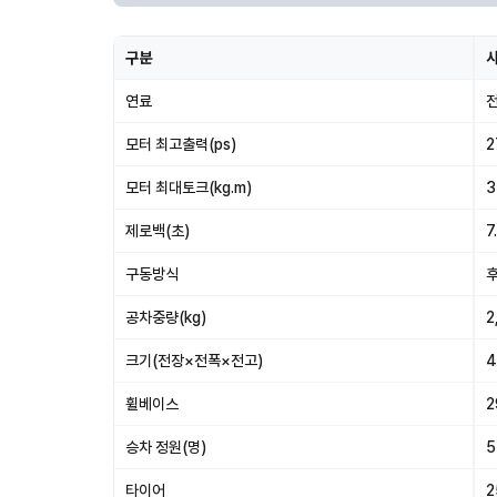
구분
연료
모터 최고출력(ps)
2
모터 최대토크(kg.m)
3
제로백(초)
7
구동방식
공차중량(kg)
2
크기(전장×전폭×전고)
4
휠베이스
2
승차 정원(명)
5
타이어
2