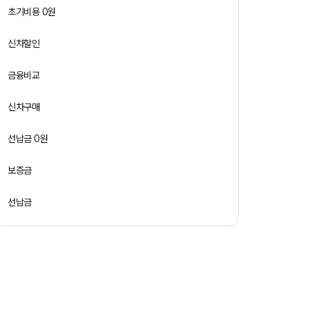
초기비용 0원
신차할인
금융비교
신차구매
선납금 0원
보증금
선납금