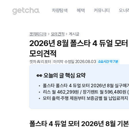
차량탐색
혜택
커뮤니티
오너
겟차피디아
모의견적
게시글
2026년 8월 폴스타 4 듀얼 모
모의견적
겟차 AI 리포터
|
마지막 수정일
2026.08.03
소요시간 약
7
분
👀 오늘의 글 핵심 요약
폴스타 폴스타 4 듀얼 모터 2026년 8월 실구매가
리스 월 462,299원 / 장기렌트 월 596,480원 
모터 출력·주행 제원부터 보증금별 월 납입료까지
폴스타 4 듀얼 모터 2026년 8월 기