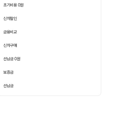
초기비용 0원
신차할인
금융비교
신차구매
선납금 0원
보증금
선납금