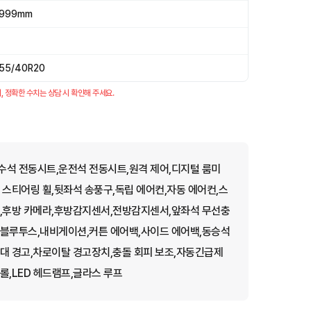
999mm
55/40R20
, 정확한 수치는 상담 시 확인해 주세요.
수석 전동시트,운전석 전동시트,원격 제어,디지털 룸미
 스티어링 휠,뒷좌석 송풍구,독립 에어컨,자동 에어컨,스
라,후방 카메라,후방감지센서,전방감지센서,앞좌석 무선충
,블루투스,내비게이션,커튼 에어백,사이드 에어백,동승석
대 경고,차로이탈 경고장치,충돌 회피 보조,자동긴급제
롤,LED 헤드램프,글라스 루프