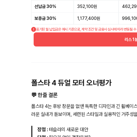
선납금 30%
352,100원
462,2
보증금 30%
1,177,400원
996,1
표기된 월 납입금은 예시 기준으로, 계약 조건 및 금융사 심사에 따라 변동될 수
리스 1
폴스타 4 듀얼 모터 오너평가
💬 한줄 결론
폴스타 4는 후방 창문을 없앤 독특한 디자인과 긴 휠베이
러운 실내가 돋보이며, 세련된 스타일과 실용적인 거주성을
장점 :
테슬라의 새로운 대안