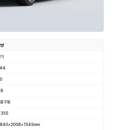
사양
전기
44
0
.8
4륜구동
,355
840×2008×1545mm