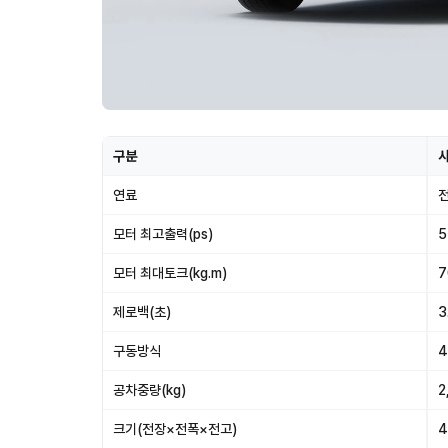
구분
연료
모터 최고출력(ps)
5
모터 최대토크(kg.m)
7
제로백(초)
3
구동방식
공차중량(kg)
2
크기(전장×전폭×전고)
4