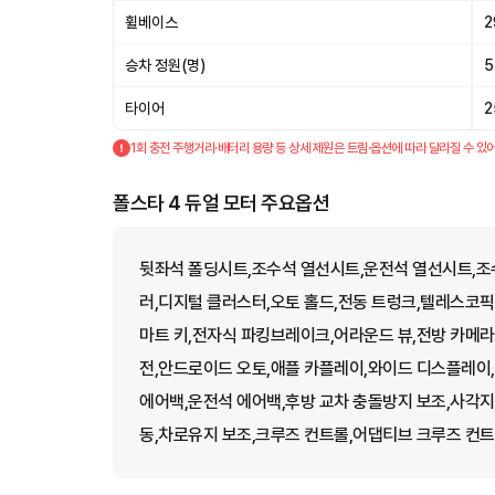
휠베이스
2
승차 정원(명)
5
타이어
2
1회 충전 주행거리·배터리 용량 등 상세 제원은 트림·옵션에 따라 달라질 수 있어
폴스타 4 듀얼 모터 주요옵션
뒷좌석 폴딩시트,조수석 열선시트,운전석 열선시트,조
러,디지털 클러스터,오토 홀드,전동 트렁크,텔레스코픽
마트 키,전자식 파킹브레이크,어라운드 뷰,전방 카메
전,안드로이드 오토,애플 카플레이,와이드 디스플레이
에어백,운전석 에어백,후방 교차 충돌방지 보조,사각지
동,차로유지 보조,크루즈 컨트롤,어댑티브 크루즈 컨트