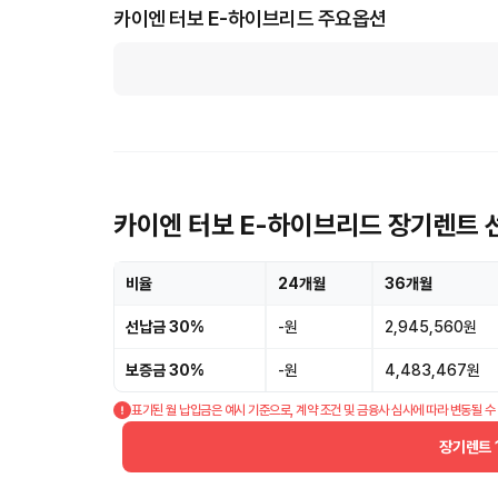
카이엔 터보 E-하이브리드 주요옵션
카이엔 터보 E-하이브리드 장기렌트 
비율
24개월
36개월
선납금 30%
-원
2,945,560원
보증금 30%
-원
4,483,467원
표기된 월 납입금은 예시 기준으로, 계약 조건 및 금융사 심사에 따라 변동될 수
장기렌트 