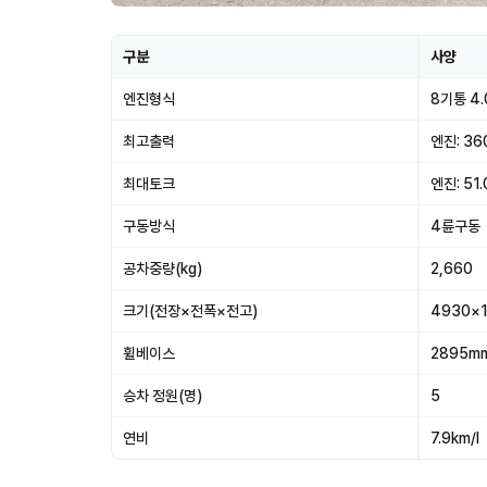
구분
사양
엔진형식
8기통 4
최고출력
엔진: 360
최대토크
엔진: 51.
구동방식
4륜구동
공차중량(kg)
2,660
크기(전장×전폭×전고)
4930×
휠베이스
2895m
승차 정원(명)
5
연비
7.9km/l