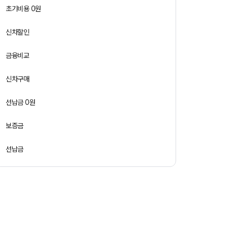
초기비용 0원
신차할인
금융비교
신차구매
선납금 0원
보증금
선납금