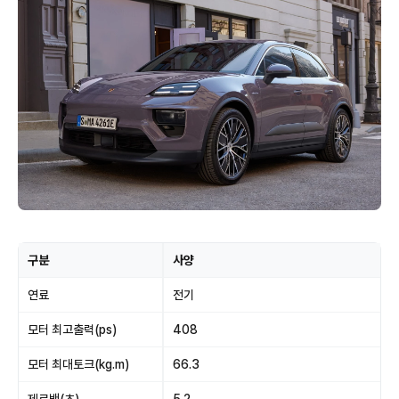
구분
사양
연료
전기
모터 최고출력(ps)
408
모터 최대토크(kg.m)
66.3