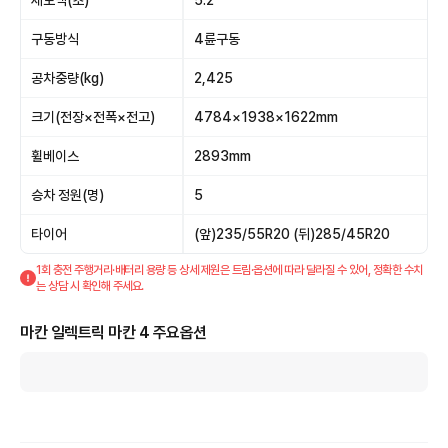
제로백(초)
5.2
구동방식
4륜구동
공차중량(kg)
2,425
크기(전장×전폭×전고)
4784×1938×1622mm
휠베이스
2893mm
승차 정원(명)
5
타이어
(앞)235/55R20 (뒤)285/45R20
1회 충전 주행거리·배터리 용량 등 상세 제원은 트림·옵션에 따라 달라질 수 있어, 정확한 수치
는 상담 시 확인해 주세요.
마칸 일렉트릭 마칸 4 주요옵션