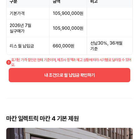
구분
금액
비고
기본가격
105,900,000원
2026년 7월
105,900,000원
실구매가
선납30%, 36개월
리스 월 납입금
660,000원
기준
표기된 가격·할인은 현재 기준이며, 제조사 정책과 재고 상황에 따라 시기별로 달라질 수 있어
요.
내 조건으로 월 납입금 확인하기
마칸 일렉트릭 마칸 4 기본 제원