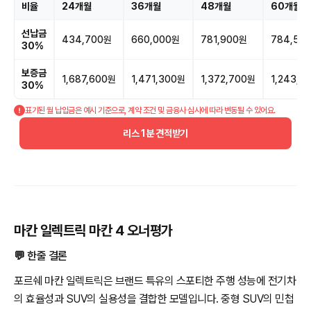
비율
24개월
36개월
48개월
60개월
선납금
434,700원
660,000원
781,900원
784,59
30%
보증금
1,687,600원
1,471,300원
1,372,700원
1,243,5
30%
표기된 월 납입금은 예시 기준으로, 계약 조건 및 금융사 심사에 따라 변동될 수 있어요.
리스 1분 견적받기
마칸 일렉트릭 마칸 4 오너평가
💬 한줄 결론
포르쉐 마칸 일렉트릭은 브랜드 특유의 스포티한 주행 성능에 전기차
의 효율성과 SUV의 실용성을 결합한 모델입니다. 중형 SUV의 민첩