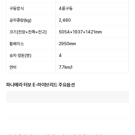
구동방식
4륜구동
공차중량(kg)
2,480
크기(전장×전폭×전고)
5054×1937×1421mm
휠베이스
2950mm
승차 정원(명)
4
연비
7.7km/l
파나메라 터보 E-하이브리드 주요옵션