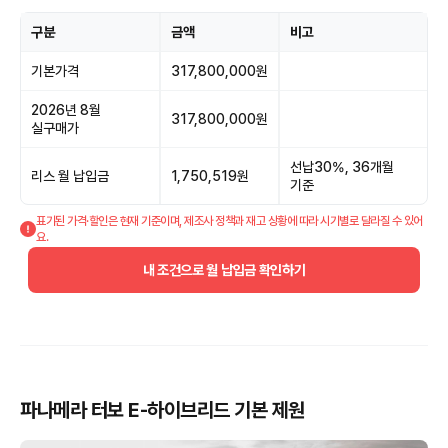
구분
금액
비고
기본가격
317,800,000원
2026년 8월
317,800,000원
실구매가
선납30%, 36개월
리스 월 납입금
1,750,519원
기준
표기된 가격·할인은 현재 기준이며, 제조사 정책과 재고 상황에 따라 시기별로 달라질 수 있어
요.
내 조건으로 월 납입금 확인하기
파나메라 터보 E-하이브리드 기본 제원