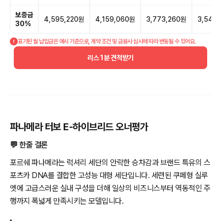
보증금
4,595,220원
4,159,060원
3,773,260원
3,548
30%
표기된 월 납입금은 예시 기준으로, 계약 조건 및 금융사 심사에 따라 변동될 수 있어요.
리스 1분 견적받기
파나메라 터보 E-하이브리드 오너평가
💬 한줄 결론
포르쉐 파나메라는 럭셔리 세단의 안락한 승차감과 브랜드 특유의 스
포츠카 DNA를 결합한 고성능 대형 세단입니다. 세련된 쿠페형 실루
엣에 고급스러운 실내 구성을 더해 일상의 비즈니스부터 역동적인 주
행까지 폭넓게 만족시키는 모델입니다.