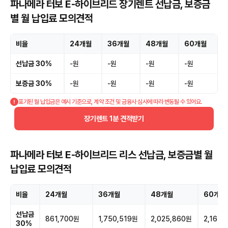
파나메라 터보 E-하이브리드 장기렌트 선납금, 보증금
별 월 납입료 모의견적
비율
24개월
36개월
48개월
60개월
선납금 30%
-원
-원
-원
-원
보증금 30%
-원
-원
-원
-원
표기된 월 납입금은 예시 기준으로, 계약 조건 및 금융사 심사에 따라 변동될 수 있어요.
장기렌트 1분 견적받기
파나메라 터보 E-하이브리드 리스 선납금, 보증금별 월
납입료 모의견적
비율
24개월
36개월
48개월
60개월
선납금
861,700원
1,750,519원
2,025,860원
2,161,
30%