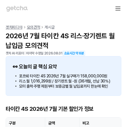
겟차피디아
모의견적
게시글
2026년 7월 타이칸 4S 리스·장기렌트 월
납입금 모의견적
겟차 AI 리포터
|
마지막 수정일
2026.08.01
소요시간 약
6
분
👀 오늘의 글 핵심 요약
포르쉐 타이칸 4S 2026년 7월 실구매가 158,000,000원
리스 월 1,016,299원 / 장기렌트 월 -원 (36개월, 선납 30%)
모터 출력·주행 제원부터 보증금별 월 납입료까지 한눈에 확인
타이칸 4S 2026년 7월 기본 할인가 정보
구분
금액
비고