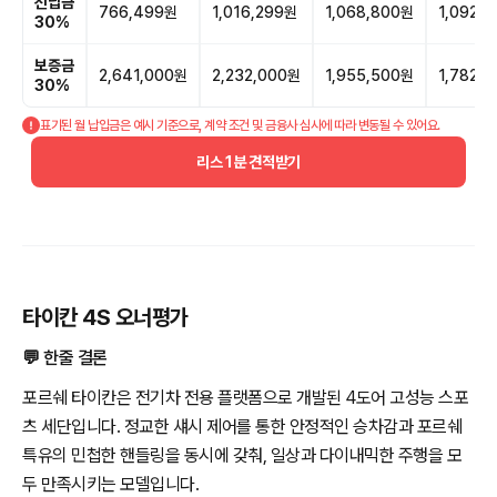
선납금
766,499원
1,016,299원
1,068,800원
1,092,
30%
보증금
2,641,000원
2,232,000원
1,955,500원
1,782,
30%
표기된 월 납입금은 예시 기준으로, 계약 조건 및 금융사 심사에 따라 변동될 수 있어요.
리스 1분 견적받기
타이칸 4S 오너평가
💬 한줄 결론
포르쉐 타이칸은 전기차 전용 플랫폼으로 개발된 4도어 고성능 스포
츠 세단입니다. 정교한 섀시 제어를 통한 안정적인 승차감과 포르쉐
특유의 민첩한 핸들링을 동시에 갖춰, 일상과 다이내믹한 주행을 모
두 만족시키는 모델입니다.