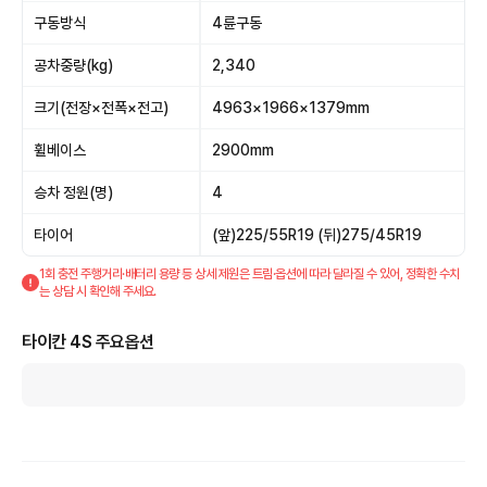
구동방식
4륜구동
공차중량(kg)
2,340
크기(전장×전폭×전고)
4963×1966×1379mm
휠베이스
2900mm
승차 정원(명)
4
타이어
(앞)225/55R19 (뒤)275/45R19
1회 충전 주행거리·배터리 용량 등 상세 제원은 트림·옵션에 따라 달라질 수 있어, 정확한 수치
는 상담 시 확인해 주세요.
타이칸 4S 주요옵션