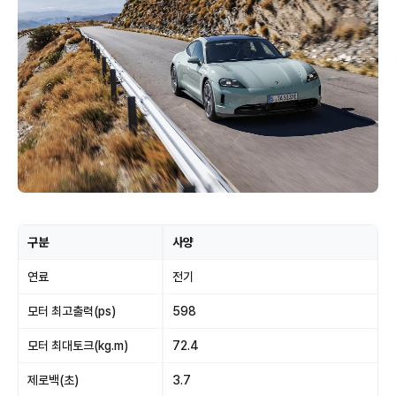
구분
사양
연료
전기
모터 최고출력(ps)
598
모터 최대토크(kg.m)
72.4
제로백(초)
3.7