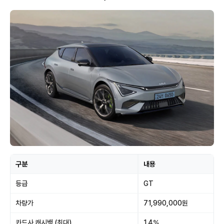
구분
내용
등급
GT
차량가
71,990,000원
카드사 캐시백 (최대)
1.4%