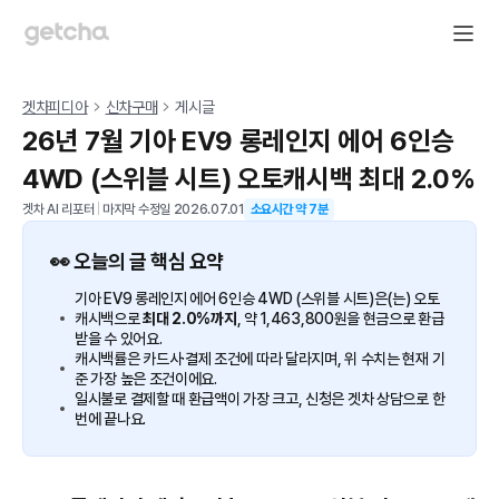
겟차피디아
신차구매
게시글
26년 7월 기아 EV9 롱레인지 에어 6인승
4WD (스위블 시트) 오토캐시백 최대 2.0%
겟차 AI 리포터
|
마지막 수정일
2026.07.01
소요시간 약
7
분
👀 오늘의 글 핵심 요약
기아 EV9 롱레인지 에어 6인승 4WD (스위블 시트)은(는) 오토
캐시백으로
최대 2.0%까지
, 약 1,463,800원을 현금으로 환급
받을 수 있어요.
캐시백률은 카드사·결제 조건에 따라 달라지며, 위 수치는 현재 기
준 가장 높은 조건이에요.
일시불로 결제할 때 환급액이 가장 크고, 신청은 겟차 상담으로 한
번에 끝나요.