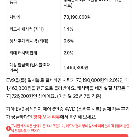
등급
시트)
차량가
73,190,000원
카드사 캐시백 (최대)
1.4%
겟차 추가 캐시백 (최대)
0.6%
최대 캐시백 합계
2.0%
예상 환급액 (일시불·최대
1,463,800원
기준)
EV9을(를) 일시불로 결제하면 차량가 73,190,000원의 2.0%인 약
1,463,800원을 현금으로 돌려받아요. 캐시백을 빼면 실질 차값은 약
71,726,200원인 셈이에요. (이번 달 26년 7월 기준)
기아 EV9 롱레인지 에어 6인승 4WD (스위블 시트) 실제 차주 후기
가 궁금하다면
겟차 오너 리뷰
에서 확인해 보세요.
표시된 캐시백은 현재 기준 최대 조건이며, 카드사·결제 방식·심사에 따라 실제 적용률과 환급
액은 달라질 수 있어요.