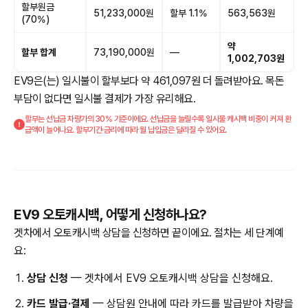
할부원금
51,233,000원
할부 1.1%
563,563원
(70%)
약
할부 합계
73,190,000원
—
1,002,703원
EV9은(는) 일시불이 할부보다 약 461,097원 더 돌려받아요. 목돈
부담이 없다면 일시불 결제가 가장 유리해요.
할부는 선납금 차량가의 30% 기준이에요. 선납금을 늘릴수록 일시불 캐시백 비중이 커져 환
급액이 늘어나요. 할부기간·금리에 따라 월 납입금은 달라질 수 있어요.
EV9 오토캐시백, 어떻게 신청하나요?
겟차에서 오토캐시백 상담을 신청하면 끝이에요. 절차는 세 단계예
요:
상담 신청
— 겟차에서 EV9 오토캐시백 상담을 신청해요.
카드 발급·결제
— 상담원 안내에 따라 카드를 발급받아 차량을