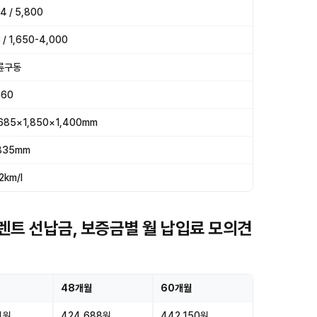
4 / 5,800
 / 1,650-4,000
륜구동
660
685×1,850×1,400mm
835mm
.2km/l
기렌트 선납금, 보증금별 월 납입료 모의견
48개월
60개월
4원
424,688원
442,150원