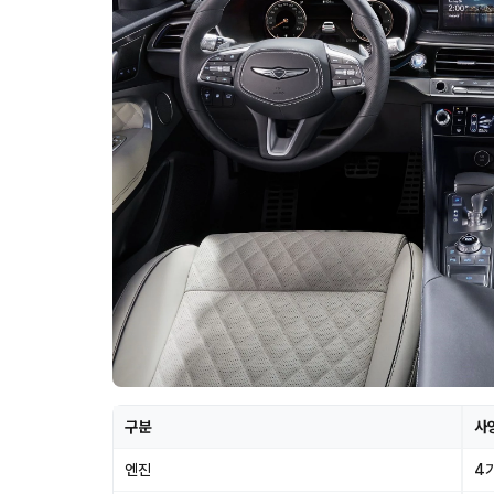
구분
사
엔진
4기