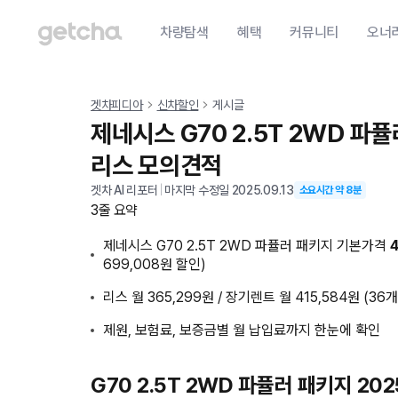
차량탐색
혜택
커뮤니티
오너
겟차피디아
신차할인
게시글
제네시스 G70 2.5T 2WD 파
리스 모의견적
겟차 AI 리포터
|
마지막 수정일
2025.09.13
소요시간 약
8
분
3줄 요약
제네시스 G70 2.5T 2WD 파퓰러 패키지 기본가격
699,008원 할인)
리스 월 365,299원 / 장기렌트 월 415,584원 (36
제원, 보험료, 보증금별 월 납입료까지 한눈에 확인
G70 2.5T 2WD 파퓰러 패키지 20