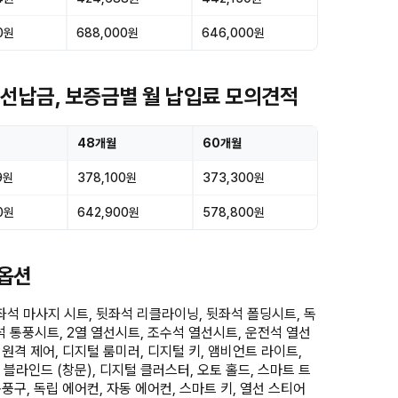
0원
688,000원
646,000원
스 선납금, 보증금별 월 납입료 모의견적
48개월
60개월
9원
378,100원
373,300원
0원
642,900원
578,800원
요옵션
좌석 마사지 시트, 뒷좌석 리클라이닝, 뒷좌석 폴딩시트, 독
석 통풍시트, 2열 열선시트, 조수석 열선시트, 운전석 열선
원격 제어, 디지털 룸미러, 디지털 키, 앰비언트 라이트,
 블라인드 (창문), 디지털 클러스터, 오토 홀드, 스마트 트
풍구, 독립 에어컨, 자동 에어컨, 스마트 키, 열선 스티어