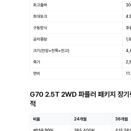
최고출력
30
최대토크
43
구동방식
후
공차중량
1,
크기(전장×전폭×전고)
4,
축거
2,
연비
11
G70 2.5T 2WD 파퓰러 패키지 장
적
비율
24개월
36개월
선납금 30%
385,400원
415,58