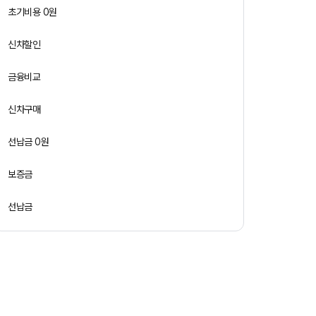
초기비용 0원
신차할인
금융비교
신차구매
선납금 0원
보증금
선납금