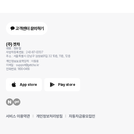
고객센터 문의하기
(주) 겟차
대표 : 정유철
사업자등록번호 : 243-87-00137
주소 : 서울특별시 강남구 삼성로91길 32 10층, 11층, 12층
개인정보보호책임자 : 이동용
이메일 : support@getcha.kr
전화번호: 1800-0456
App store
Play store
서비스 이용약관
개인정보처리방침
자동차금융모집인