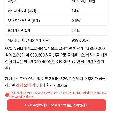
차량가
46,980,000원
카드사 캐시백 (최대)
1.4%
겟차 추가 캐시백 (최대)
0.6%
최대 캐시백 합계
2.0%
예상 환급액 (일시불·최대 기준)
939,600원
G70 슈팅브레이크을(를) 일시불로 결제하면 차량가 46,980,000
원의 2.0%인 약 939,600원을 현금으로 돌려받아요. 캐시백을 빼면
실질 차값은 약 46,040,400원인 셈이에요. (이번 달 26년 7월 기
준)
제네시스 G70 슈팅브레이크 2.5 터보 2WD 실제 차주 후기가 궁금
하다면
겟차 오너 리뷰
에서 확인해 보세요.
표시된 캐시백은 현재 기준 최대 조건이며, 카드사·결제 방식·심사에 따라 실제 적용률과 환급
액은 달라질 수 있어요.
G70 슈팅브레이크 오토캐시백 환급액 확인하기