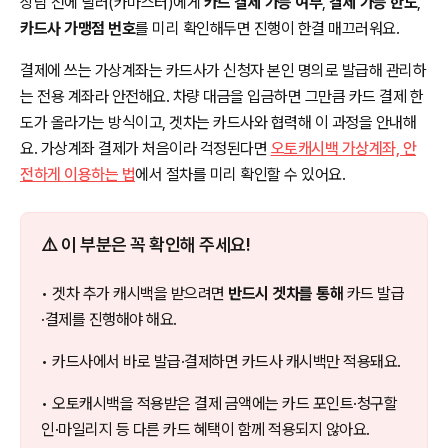
상담 전에 딜러(카마스터)에게
카드 결제 가능 여부
,
결제 가능 한도
,
카드사 가맹점 번호
를 미리 확인해두면 진행이 한결 매끄러워요.
결제에 쓰는 가상계좌는 카드사가 신청자 본인 명의로 발급해 관리하
는 전용 계좌라 안전해요. 차량 대금을 입금하면 그만큼 카드 결제 한
도가 올라가는 방식이고, 겟차는 카드사와 협력해 이 과정을 안내해
요. 가상계좌 결제가 처음이라 걱정된다면
오토캐시백 가상계좌, 안
전하게 이용하는 법
에서 절차를 미리 확인할 수 있어요.
⚠️ 이 부분은 꼭 확인해 주세요!
• 겟차 추가 캐시백을 받으려면
반드시 겟차를 통해
카드 발급
·결제를 진행해야 해요.
• 카드사에서 바로 발급·결제하면 카드사 캐시백만 적용돼요.
• 오토캐시백을 적용받은 결제 금액에는 카드 포인트·청구할
인·마일리지 등 다른 카드 혜택이 함께 적용되지 않아요.