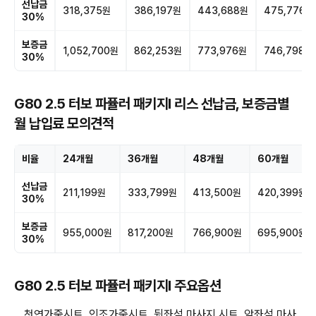
선납금
318,375원
386,197원
443,688원
475,776원
30%
보증금
1,052,700원
862,253원
773,976원
746,798원
30%
G80 2.5 터보 파퓰러 패키지Ⅰ 리스 선납금, 보증금별
월 납입료 모의견적
비율
24개월
36개월
48개월
60개월
선납금
211,199원
333,799원
413,500원
420,399원
30%
보증금
955,000원
817,200원
766,900원
695,900원
30%
G80 2.5 터보 파퓰러 패키지Ⅰ 주요옵션
천연가죽시트, 인조가죽시트, 뒷좌석 마사지 시트, 앞좌석 마사