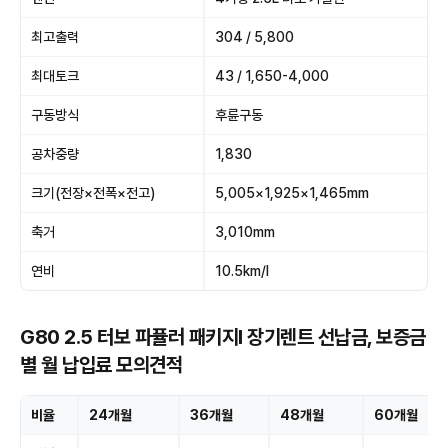
최고출력
304 / 5,800
최대토크
43 / 1,650-4,000
구동방식
후륜구동
공차중량
1,830
크기(전장×전폭×전고)
5,005×1,925×1,465mm
축거
3,010mm
연비
10.5km/l
G80 2.5 터보 파퓰러 패키지Ⅰ 장기렌트 선납금, 보증금
별 월 납입료 모의견적
비율
24개월
36개월
48개월
60개월