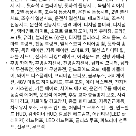
지 시트, 뒷좌석 리클라이닝, 뒷좌석 폴딩시트, 독립식 리어시
트, 2열 통풍시트, 조수석 통풍시트, 운전석 통풍시트, 2열 열선
시트, 조수석 열선시트, 운전석 열선시트, 메모리시트, 조수석
전동시트, 운전석 전동시트, 원격 제어, 디지털 룸미러, 디지털
키, 앰비언트 라이트, 소프트 클로징 도어, 차음 유리창, 블라인
드 (뒷 유리), 블라인드 (창문), 디지털 클러스터, 오토 홀드, 스
마트 트렁크, 전동 트렁크, 텔레스코픽 스티어링 휠, 뒷좌석 송
풍구, 독립 에어컨, 자동 에어컨, 스마트 키, 열선 스티어링 휠,
패들 시프트, 전자식 파킹브레이크, 어라운드 뷰, 전방 카메라,
후방 카메라, 후방감지센서, 전방감지센서, 뒷좌석 모니터, 뒷좌
석 무선충전, 앞좌석 무선충전, 안드로이드 오토, 애플 카플레
이, 와이드 디스플레이, 프리미엄 오디오, 블루투스, 내비게이
션, 48V 마일드 하이브리드, 후륜 조향, 에어 서스펜션, 전자제
어 서스펜션, 커튼 에어백, 사이드 에어백, 운전석 무릎 에어백,
동승석 에어백, 운전석 에어백, 후방 교차 충돌방지 보조, 사각
지대 경고, 차로이탈 경고장치, 충돌 회피 보조, 자동긴급제동,
차로유지 보조, 크루즈 컨트롤, 어댑티브 크루즈 컨트롤, 윈드쉴
드 HUD, 컴바이너 HUD, 할로겐 헤드램프, 어댑티브(LED or
레이저) 헤드램프, LED 헤드램프, 글라스 루프, 파노라마 선루
프, 선루프, 루프랙