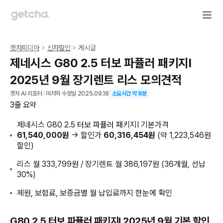
겟차피디아
신차할인
게시글
제네시스 G80 2.5 터보 파퓰러 패키지Ⅰ
2025년 9월 장기렌트 리스 모의견적
겟차 AI 리포터
|
마지막 수정일
2025.09.18
소요시간 약
8
분
3줄 요약
제네시스 G80 2.5 터보 파퓰러 패키지Ⅰ 기본가격
61,540,000원
→ 할인가
60,316,454원
(약 1,223,546원
할인)
리스 월 333,799원 / 장기렌트 월 386,197원 (36개월, 선납
30%)
제원, 보험료, 보증금별 월 납입료까지 한눈에 확인
G80 2.5 터보 파퓰러 패키지Ⅰ 2025년 9월 기본 할인