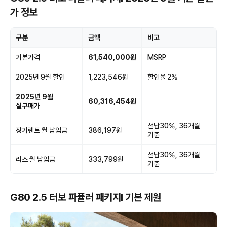
가 정보
구분
금액
비고
기본가격
61,540,000원
MSRP
2025년 9월 할인
1,223,546원
할인율 2%
2025년 9월
60,316,454원
실구매가
선납30%, 36개월
장기렌트 월 납입금
386,197원
기준
선납30%, 36개월
리스 월 납입금
333,799원
기준
G80 2.5 터보 파퓰러 패키지Ⅰ 기본 제원