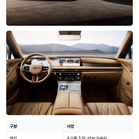
구분
사양
엔진
4기통 2.5L 터보 가솔린