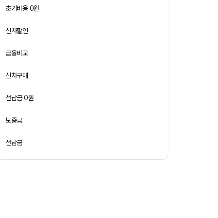
초기비용 0원
신차할인
금융비교
신차구매
선납금 0원
보증금
선납금