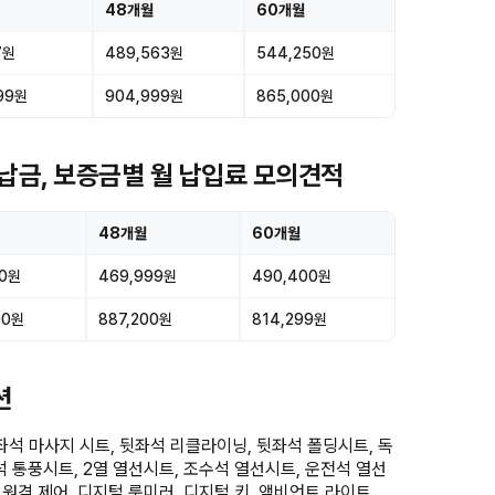
48개월
60개월
7원
489,563원
544,250원
999원
904,999원
865,000원
 선납금, 보증금별 월 납입료 모의견적
48개월
60개월
00원
469,999원
490,400원
00원
887,200원
814,299원
션
좌석 마사지 시트, 뒷좌석 리클라이닝, 뒷좌석 폴딩시트, 독
석 통풍시트, 2열 열선시트, 조수석 열선시트, 운전석 열선
원격 제어, 디지털 룸미러, 디지털 키, 앰비언트 라이트,