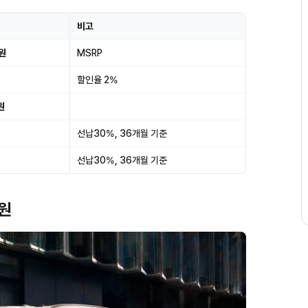
비고
0원
MSRP
할인율 2%
원
선납30%, 36개월 기준
선납30%, 36개월 기준
제원