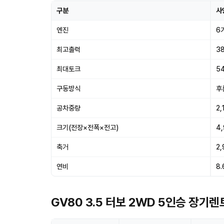
구분
사
엔진
6
최고출력
38
최대토크
54
구동방식
후
공차중량
2,
크기(전장×전폭×전고)
4
축거
2
연비
8.
GV80 3.5 터보 2WD 5인승 장기