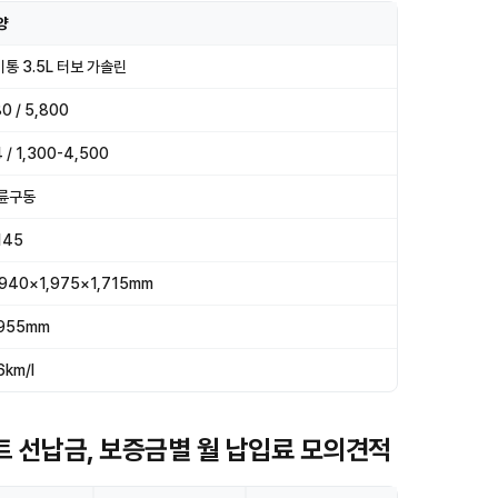
양
기통 3.5L 터보 가솔린
0 / 5,800
 / 1,300-4,500
륜구동
145
,940×1,975×1,715mm
,955mm
6km/l
렌트 선납금, 보증금별 월 납입료 모의견적