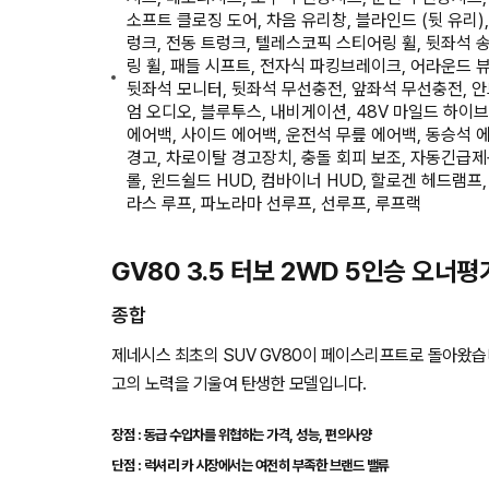
소프트 클로징 도어, 차음 유리창, 블라인드 (뒷 유리),
렁크, 전동 트렁크, 텔레스코픽 스티어링 휠, 뒷좌석 송
링 휠, 패들 시프트, 전자식 파킹브레이크, 어라운드 
뒷좌석 모니터, 뒷좌석 무선충전, 앞좌석 무선충전, 
엄 오디오, 블루투스, 내비게이션, 48V 마일드 하이브
에어백, 사이드 에어백, 운전석 무릎 에어백, 동승석 
경고, 차로이탈 경고장치, 충돌 회피 보조, 자동긴급제
롤, 윈드쉴드 HUD, 컴바이너 HUD, 할로겐 헤드램프,
라스 루프, 파노라마 선루프, 선루프, 루프랙
GV80 3.5 터보 2WD 5인승 오너평
종합
제네시스 최초의 SUV GV80이 페이스리프트로 돌아왔습니
고의 노력을 기울여 탄생한 모델입니다.
장점 : 동급 수입차를 위협하는 가격, 성능, 편의사양
단점 : 럭셔리 카 시장에서는 여전히 부족한 브랜드 밸류