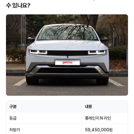
수 있나요?
구분
내용
등급
롱레인지 N 라인
차량가
59,450,000원