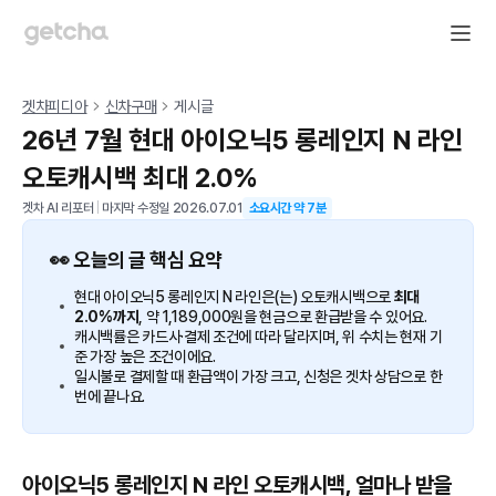
겟차피디아
신차구매
게시글
26년 7월 현대 아이오닉5 롱레인지 N 라인
오토캐시백 최대 2.0%
겟차 AI 리포터
|
마지막 수정일
2026.07.01
소요시간 약
7
분
👀 오늘의 글 핵심 요약
현대 아이오닉5 롱레인지 N 라인은(는) 오토캐시백으로
최대
2.0%까지
, 약 1,189,000원을 현금으로 환급받을 수 있어요.
캐시백률은 카드사·결제 조건에 따라 달라지며, 위 수치는 현재 기
준 가장 높은 조건이에요.
일시불로 결제할 때 환급액이 가장 크고, 신청은 겟차 상담으로 한
번에 끝나요.
아이오닉5 롱레인지 N 라인 오토캐시백, 얼마나 받을