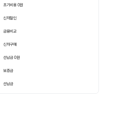
초기비용 0원
신차할인
금융비교
신차구매
선납금 0원
보증금
선납금