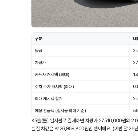
구분
내
등급
2
차량가
27
카드사 캐시백 (최대)
1.
겟차 추가 캐시백 (최대)
0
최대 캐시백 합계
2
예상 환급액 (일시불·최대 기준)
5
K5을(를) 일시불로 결제하면 차량가 27,510,000원의 2
실질 차값은 약 26,959,800원인 셈이에요. (이번 달 26년