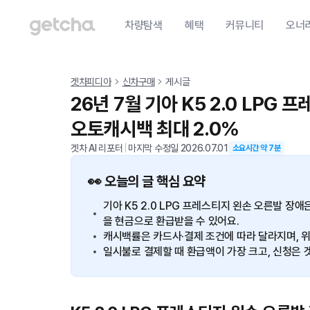
차량탐색
혜택
커뮤니티
오너
겟차피디아
신차구매
게시글
26년 7월 기아 K5 2.0 LPG
오토캐시백 최대 2.0%
겟차 AI 리포터
|
마지막 수정일
2026.07.01
소요시간 약
7
분
👀 오늘의 글 핵심 요약
기아 K5 2.0 LPG 프레스티지 왼손 오른발 장
을 현금으로 환급받을 수 있어요.
캐시백률은 카드사·결제 조건에 따라 달라지며, 위
일시불로 결제할 때 환급액이 가장 크고, 신청은 