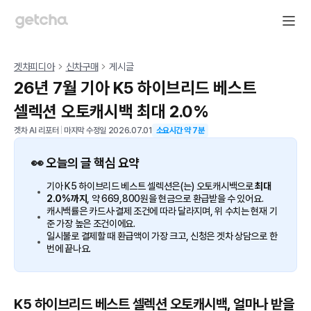
겟차피디아
신차구매
게시글
26년 7월 기아 K5 하이브리드 베스트
셀렉션 오토캐시백 최대 2.0%
겟차 AI 리포터
|
마지막 수정일
2026.07.01
소요시간 약
7
분
👀 오늘의 글 핵심 요약
기아 K5 하이브리드 베스트 셀렉션은(는) 오토캐시백으로
최대
2.0%까지
, 약 669,800원을 현금으로 환급받을 수 있어요.
캐시백률은 카드사·결제 조건에 따라 달라지며, 위 수치는 현재 기
준 가장 높은 조건이에요.
일시불로 결제할 때 환급액이 가장 크고, 신청은 겟차 상담으로 한
번에 끝나요.
K5 하이브리드 베스트 셀렉션 오토캐시백, 얼마나 받을