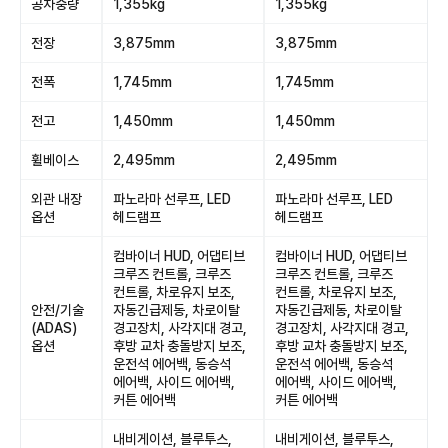
공차중량
1,355kg
1,355kg
전장
3,875mm
3,875mm
전폭
1,745mm
1,745mm
전고
1,450mm
1,450mm
휠베이스
2,495mm
2,495mm
외관 내장
파노라마 선루프, LED
파노라마 선루프, LED
옵션
헤드램프
헤드램프
컴바이너 HUD, 어댑티브
컴바이너 HUD, 어댑티브
크루즈 컨트롤, 크루즈
크루즈 컨트롤, 크루즈
컨트롤, 차로유지 보조,
컨트롤, 차로유지 보조,
안전/기술
자동긴급제동, 차로이탈
자동긴급제동, 차로이탈
(ADAS)
경고장치, 사각지대 경고,
경고장치, 사각지대 경고,
옵션
후방 교차 충돌방지 보조,
후방 교차 충돌방지 보조,
운전석 에어백, 동승석
운전석 에어백, 동승석
에어백, 사이드 에어백,
에어백, 사이드 에어백,
커튼 에어백
커튼 에어백
내비게이션, 블루투스,
내비게이션, 블루투스,