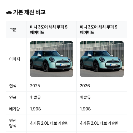
🚗 기본 제원 비교
미니 3도어 해치 쿠퍼 S
미니 3도어 해치 쿠퍼 S
구분
페이버드
페이버드
이미지
연식
2025
2026
연료
휘발유
휘발유
배기량
1,998
1,998
엔진
4기통 2.0L 터보 가솔린
4기통 2.0L 터보 가솔린
형식