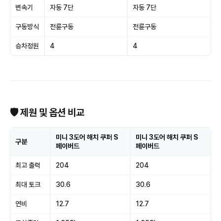
변속기
자동 7단
자동 7단
구동방식
전륜구동
전륜구동
승차정원
4
4
🛡 제원 및 옵션 비교
미니 3도어 해치 쿠퍼 S
미니 3도어 해치 쿠퍼 S
구분
페이버드
페이버드
최고 출력
204
204
최대 토크
30.6
30.6
연비
12.7
12.7