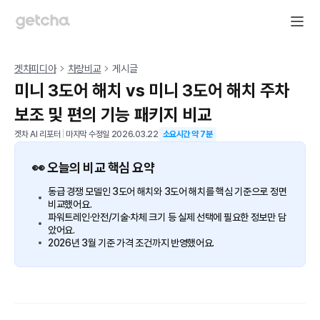
겟차피디아
차량비교
게시글
미니 3도어 해치 vs 미니 3도어 해치 주차
보조 및 편의 기능 패키지 비교
겟차 AI 리포터
|
마지막 수정일
2026.03.22
소요시간 약
7
분
👀 오늘의 비교 핵심 요약
동급 경쟁 모델인 3도어 해치와 3도어 해치를 핵심 기준으로 정면
비교했어요.
파워트레인·안전/기술·차체 크기 등 실제 선택에 필요한 정보만 담
았어요.
2026년 3월 기준 가격 조건까지 반영했어요.