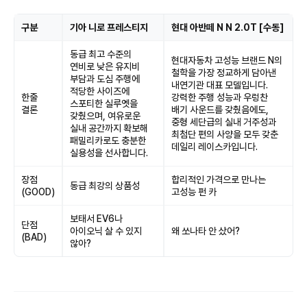
구분
기아 니로 프레스티지
현대 아반떼 N N 2.0T [수동]
동급 최고 수준의
현대자동차 고성능 브랜드 N의
연비로 낮은 유지비
철학을 가장 정교하게 담아낸
부담과 도심 주행에
내연기관 대표 모델입니다.
적당한 사이즈에
한줄
강력한 주행 성능과 우렁찬
스포티한 실루엣을
결론
배기 사운드를 갖췄음에도,
갖췄으며, 여유로운
중형 세단급의 실내 거주성과
실내 공간까지 확보해
최첨단 편의 사양을 모두 갖춘
패밀리카로도 충분한
데일리 레이스카입니다.
실용성을 선사합니다.
장점
합리적인 가격으로 만나는
동급 최강의 상품성
(GOOD)
고성능 펀 카
보태서 EV6나
단점
아이오닉 살 수 있지
왜 쏘나타 안 샀어?
(BAD)
않아?