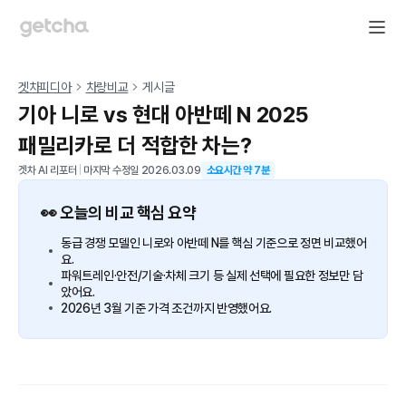
겟차피디아
차량비교
게시글
기아 니로 vs 현대 아반떼 N 2025
패밀리카로 더 적합한 차는?
겟차 AI 리포터
|
마지막 수정일
2026.03.09
소요시간 약
7
분
👀 오늘의 비교 핵심 요약
동급 경쟁 모델인 니로와 아반떼 N를 핵심 기준으로 정면 비교했어
요.
파워트레인·안전/기술·차체 크기 등 실제 선택에 필요한 정보만 담
았어요.
2026년 3월 기준 가격 조건까지 반영했어요.