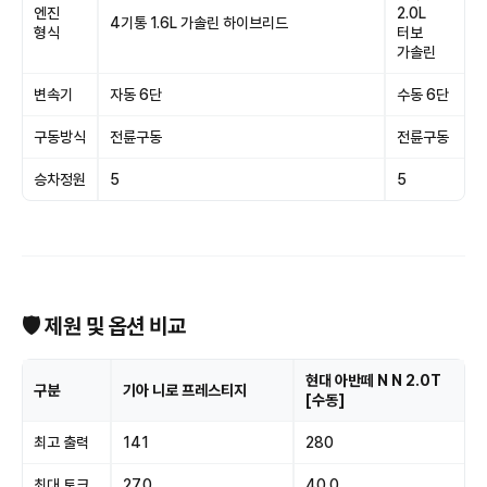
엔진
2.0L
4기통 1.6L 가솔린 하이브리드
형식
터보
가솔린
변속기
자동 6단
수동 6단
구동방식
전륜구동
전륜구동
승차정원
5
5
🛡 제원 및 옵션 비교
현대 아반떼 N N 2.0T
구분
기아 니로 프레스티지
[수동]
최고 출력
141
280
최대 토크
27.0
40.0