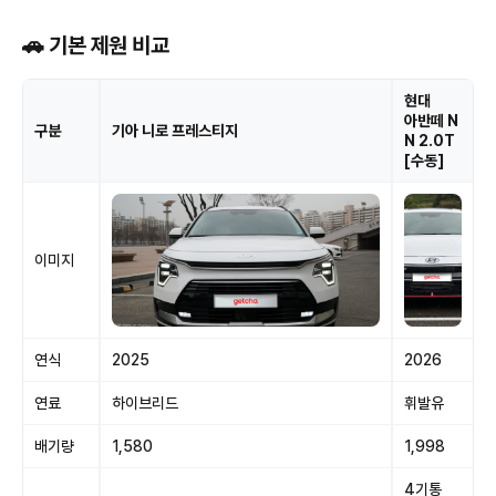
🚗 기본 제원 비교
현대
아반떼 N
구분
기아 니로 프레스티지
N 2.0T
[수동]
이미지
연식
2025
2026
연료
하이브리드
휘발유
배기량
1,580
1,998
4기통