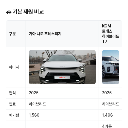
🚗 기본 제원 비교
KGM
토레스
구분
기아 니로 프레스티지
하이브리드
T7
이미지
연식
2025
2025
연료
하이브리드
하이브리드
배기량
1,580
1,498
4기통