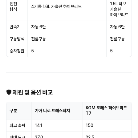
엔진
1.5L 터보
4기통 1.6L 가솔린 하이브리드
형식
가솔린
하이브리드
변속기
자동 6단
자동 6단
구동방식
전륜구동
전륜구동
승차정원
5
5
🛡 제원 및 옵션 비교
KGM 토레스 하이브리드
구분
기아 니로 프레스티지
T7
최고 출력
141
150
최대 토크
27.0
22.5