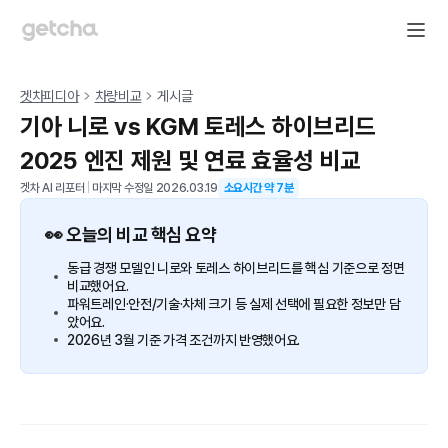
겟차피디아
차량비교
게시글
기아 니로 vs KGM 토레스 하이브리드
2025 엔진 제원 및 연료 효율성 비교
겟차 AI 리포터
|
마지막 수정일
2026.03.19
소요시간 약
7
분
👀 오늘의 비교 핵심 요약
동급 경쟁 모델인 니로와 토레스 하이브리드를 핵심 기준으로 정면
비교했어요.
파워트레인·안전/기술·차체 크기 등 실제 선택에 필요한 정보만 담
았어요.
2026년 3월 기준 가격 조건까지 반영했어요.