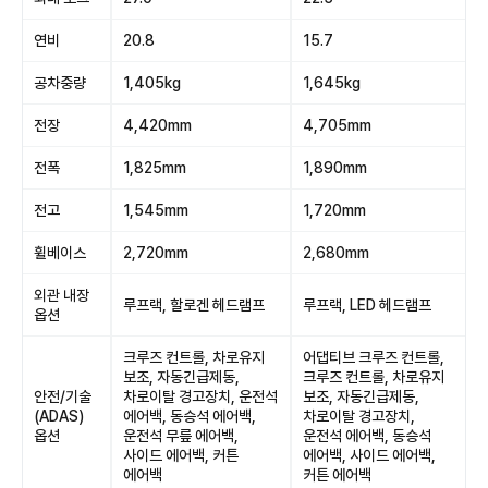
연비
20.8
15.7
공차중량
1,405kg
1,645kg
전장
4,420mm
4,705mm
전폭
1,825mm
1,890mm
전고
1,545mm
1,720mm
휠베이스
2,720mm
2,680mm
외관 내장
루프랙, 할로겐 헤드램프
루프랙, LED 헤드램프
옵션
크루즈 컨트롤, 차로유지
어댑티브 크루즈 컨트롤,
보조, 자동긴급제동,
크루즈 컨트롤, 차로유지
안전/기술
차로이탈 경고장치, 운전석
보조, 자동긴급제동,
(ADAS)
에어백, 동승석 에어백,
차로이탈 경고장치,
옵션
운전석 무릎 에어백,
운전석 에어백, 동승석
사이드 에어백, 커튼
에어백, 사이드 에어백,
에어백
커튼 에어백