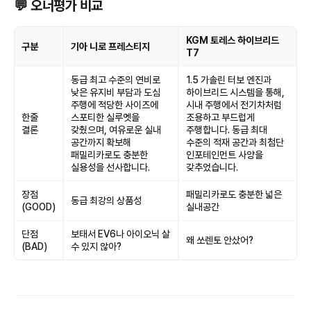
💬 오너평가 비교
KGM 토레스 하이브리드
구분
기아 니로 프레스티지
T7
동급 최고 수준의 연비로
1.5 가솔린 터보 엔진과
낮은 유지비 부담과 도심
하이브리드 시스템을 통해,
주행에 적당한 사이즈에
시내 주행에서 전기차처럼
한줄
스포티한 실루엣을
조용하고 부드럽게
결론
갖췄으며, 여유로운 실내
주행합니다. 동급 최대
공간까지 확보해
수준의 적재 공간과 최첨단
패밀리카로도 충분한
인포테인먼트 사양을
실용성을 선사합니다.
갖추었습니다.
장점
패밀리카로도 충분한 넓은
동급 최강의 상품성
(GOOD)
실내공간
단점
보태서 EV6나 아이오닉 살
왜 쏘렌토 안샀어?
(BAD)
수 있지 않아?