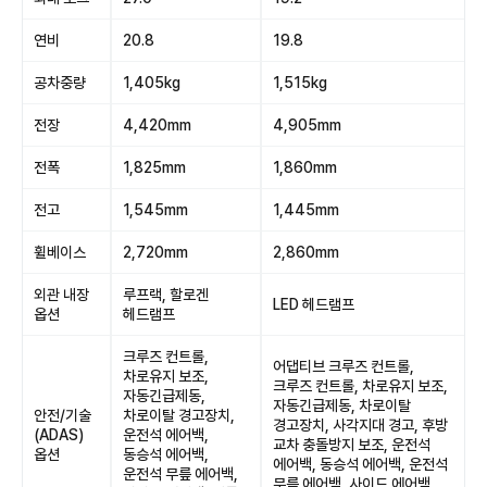
연비
20.8
19.8
공차중량
1,405kg
1,515kg
전장
4,420mm
4,905mm
전폭
1,825mm
1,860mm
전고
1,545mm
1,445mm
휠베이스
2,720mm
2,860mm
외관 내장
루프랙, 할로겐
LED 헤드램프
옵션
헤드램프
크루즈 컨트롤,
어댑티브 크루즈 컨트롤,
차로유지 보조,
크루즈 컨트롤, 차로유지 보조,
자동긴급제동,
자동긴급제동, 차로이탈
안전/기술
차로이탈 경고장치,
경고장치, 사각지대 경고, 후방
(ADAS)
운전석 에어백,
교차 충돌방지 보조, 운전석
옵션
동승석 에어백,
에어백, 동승석 에어백, 운전석
운전석 무릎 에어백,
무릎 에어백, 사이드 에어백,