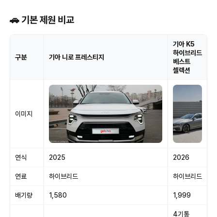
🚗 기본 제원 비교
기아 K5
하이브리드
구분
기아 니로 프레스티지
베스트
셀렉션
이미지
연식
2025
2026
연료
하이브리드
하이브리드
배기량
1,580
1,999
4기통