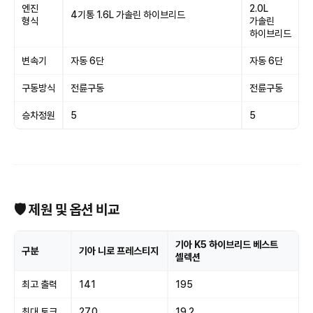
엔진
2.0L
4기통 1.6L 가솔린 하이브리드
형식
가솔린
하이브리드
변속기
자동 6단
자동 6단
구동방식
전륜구동
전륜구동
승차정원
5
5
🛡 제원 및 옵션 비교
기아 K5 하이브리드 베스트
구분
기아 니로 프레스티지
셀렉션
최고 출력
141
195
최대 토크
27.0
19.2