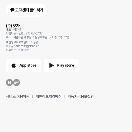
고객센터 문의하기
(주) 겟차
대표 : 정유철
사업자등록번호 : 243-87-00137
주소 : 서울특별시 강남구 삼성로91길 32 10층, 11층, 12층
개인정보보호책임자 : 이동용
이메일 : support@getcha.kr
전화번호: 1800-0456
App store
Play store
서비스 이용약관
개인정보처리방침
자동차금융모집인