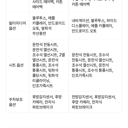
사이드 에어백, 커튼
커튼 에어백
에어백
블루투스, 애플
내비게이션, 블루투스, 와이드
멀티미디어
카플레이, 안드로이드
디스플레이, 애플 카플레이,
옵션
오토, 앞좌석
안드로이드 오토
무선충전
운전석 전동시트,
운전석 열선시트,
조수석 열선시트, 2열
운전석 전동시트, 조수석
열선시트, 운전석
전동시트, 운전석 열선시트,
시트 옵션
통풍시트, 조수석
조수석 열선시트, 운전석
통풍시트, 뒷좌석
통풍시트, 조수석 통풍시트,
폴딩시트, 뒷좌석
인조가죽시트
리클라이닝,
인조가죽시트
후방감지센서, 후방
전방감지센서, 후방감지센서,
주차보조
카메라, 전자식
후방 카메라, 전자식
옵션
파킹브레이크
파킹브레이크