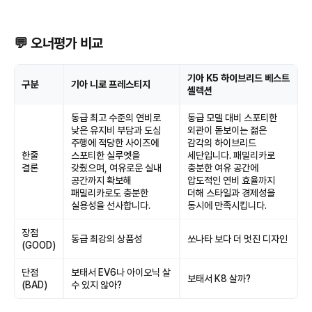
💬 오너평가 비교
기아 K5 하이브리드 베스트
구분
기아 니로 프레스티지
셀렉션
동급 최고 수준의 연비로
동급 모델 대비 스포티한
낮은 유지비 부담과 도심
외관이 돋보이는 젊은
주행에 적당한 사이즈에
감각의 하이브리드
한줄
스포티한 실루엣을
세단입니다. 패밀리카로
결론
갖췄으며, 여유로운 실내
충분한 여유 공간에
공간까지 확보해
압도적인 연비 효율까지
패밀리카로도 충분한
더해 스타일과 경제성을
실용성을 선사합니다.
동시에 만족시킵니다.
장점
동급 최강의 상품성
쏘나타 보다 더 멋진 디자인
(GOOD)
단점
보태서 EV6나 아이오닉 살
보태서 K8 살까?
(BAD)
수 있지 않아?