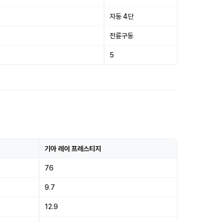
자동 4단
전륜구동
5
기아 레이 프레스티지
76
9.7
12.9