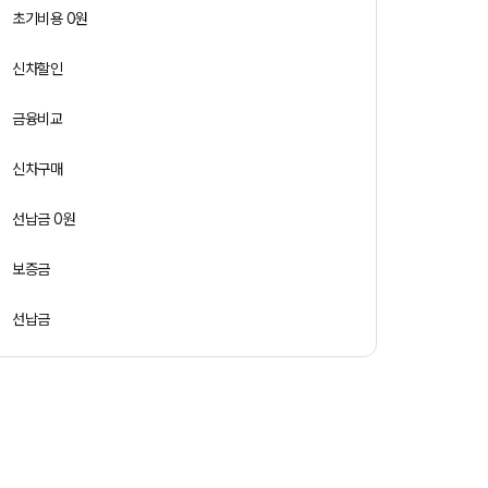
초기비용 0원
신차할인
금융비교
신차구매
선납금 0원
보증금
선납금