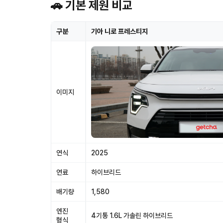
🚗 기본 제원 비교
구분
기아 니로 프레스티지
이미지
연식
2025
연료
하이브리드
배기량
1,580
엔진
4기통 1.6L 가솔린 하이브리드
형식