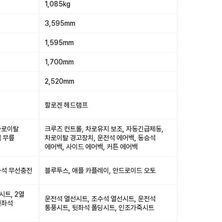
1,085kg
3,595mm
1,595mm
1,700mm
2,520mm
할로겐 헤드램프
차로이탈
크루즈 컨트롤, 차로유지 보조, 자동긴급제동,
석 무릎
차로이탈 경고장치, 운전석 에어백, 동승석
에어백, 사이드 에어백, 커튼 에어백
좌석 무선충전
블루투스, 애플 카플레이, 안드로이드 오토
시트, 2열
운전석 열선시트, 조수석 열선시트, 운전석
뒷좌석
통풍시트, 뒷좌석 폴딩시트, 인조가죽시트