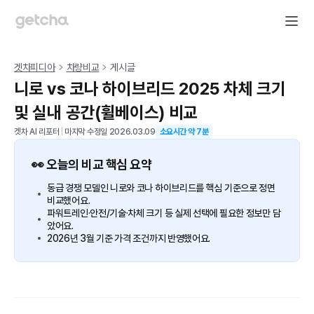
겟차피디아
차량비교
게시글
니로 vs 코나 하이브리드 2025 차체 크기
및 실내 공간(휠베이스) 비교
겟차 AI 리포터
|
마지막 수정일
2026.03.09
소요시간 약
7
분
👀 오늘의 비교 핵심 요약
동급 경쟁 모델인 니로와 코나 하이브리드를 핵심 기준으로 정면
비교했어요.
파워트레인·안전/기술·차체 크기 등 실제 선택에 필요한 정보만 담
았어요.
2026년 3월 기준 가격 조건까지 반영했어요.