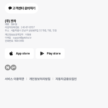
고객센터 문의하기
(주) 겟차
대표 : 정유철
사업자등록번호 : 243-87-00137
주소 : 서울특별시 강남구 삼성로91길 32 10층, 11층, 12층
개인정보보호책임자 : 이동용
이메일 : support@getcha.kr
전화번호: 1800-0456
App store
Play store
서비스 이용약관
개인정보처리방침
자동차금융모집인