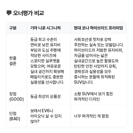
💬 오너평가 비교
구분
기아 니로 시그니처
현대 코나 하이브리드 프리미엄
동급 최고 수준의
사회초년생 첫차로 강력
연비로 낮은 유지비
추천하는 실속 있는 모델입니다.
부담과 도심 주행에
하이브리드의 저렴한 유지비와,
적당한 사이즈에
차급을 넘어서는 넓은
한줄
스포티한 실루엣을
실내공간으로 높은 활용도와
결론
갖췄으며, 여유로운
탄탄한 안전 사양까지 갖춰,
실내 공간까지 확보해
경제성과 실용성을 모두
패밀리카로도 충분한
중시하는 분들께 최적화된
실용성을 선사합니다.
SUV입니다.
장점
소형 SUV에서 보기 힘든
동급 최강의 상품성
(GOOD)
파격적인 디자인
보태서 EV6나
단점
아이오닉 살 수 있지
너무 파격적인 게 함정
(BAD)
않아?