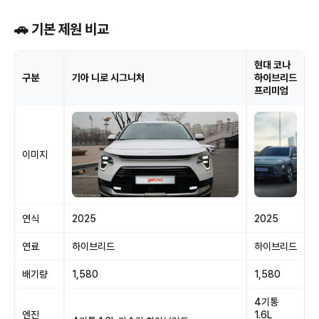
🚗 기본 제원 비교
현대 코나
구분
기아 니로 시그니처
하이브리드
프리미엄
이미지
연식
2025
2025
연료
하이브리드
하이브리드
배기량
1,580
1,580
4기통
엔진
1.6L