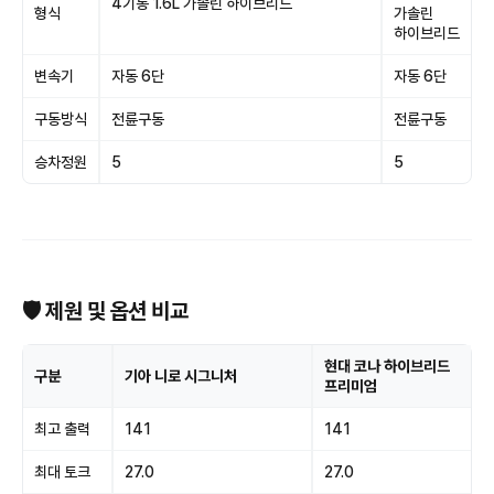
4기통 1.6L 가솔린 하이브리드
형식
가솔린
하이브리드
변속기
자동 6단
자동 6단
구동방식
전륜구동
전륜구동
승차정원
5
5
🛡 제원 및 옵션 비교
현대 코나 하이브리드
구분
기아 니로 시그니처
프리미엄
최고 출력
141
141
최대 토크
27.0
27.0