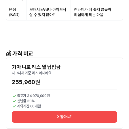
단점
보태서 EV6나 아이오닉
싼타페가 더 좋지 않을까
(BAD)
살 수 있지 않아?
의심하게 되는 마음
💰 가격 비교
기아 니로 리스 월 납입금
시그니처 기준 리스 예시예요.
255,960원
출고가 34,970,000원
선납금 30%
계약기간 60개월
더 알아보기