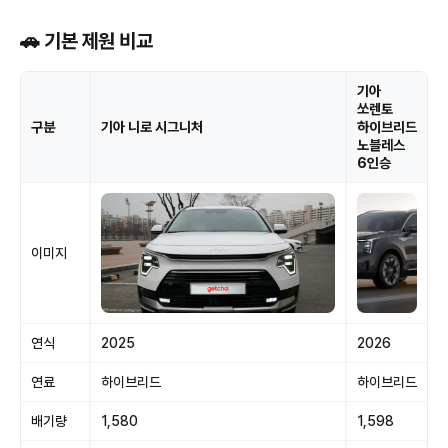
🚗 기본 제원 비교
기아
쏘렌토
구분
기아 니로 시그니처
하이브리드
노블레스
6인승
이미지
연식
2025
2026
연료
하이브리드
하이브리드
배기량
1,580
1,598