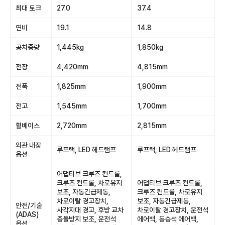
최대 토크
27.0
37.4
연비
19.1
14.8
공차중량
1,445kg
1,850kg
전장
4,420mm
4,815mm
전폭
1,825mm
1,900mm
전고
1,545mm
1,700mm
휠베이스
2,720mm
2,815mm
외관 내장
루프랙, LED 헤드램프
루프랙, LED 헤드램프
옵션
어댑티브 크루즈 컨트롤,
크루즈 컨트롤, 차로유지
어댑티브 크루즈 컨트롤,
보조, 자동긴급제동,
크루즈 컨트롤, 차로유지
차로이탈 경고장치,
보조, 자동긴급제동,
안전/기술
사각지대 경고, 후방 교차
차로이탈 경고장치, 운전석
(ADAS)
충돌방지 보조, 운전석
에어백, 동승석 에어백,
옵션