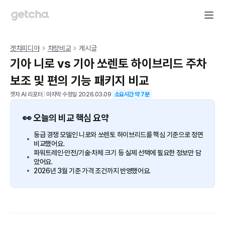
겟차피디아
차량비교
게시글
기아 니로 vs 기아 쏘렌토 하이브리드 주차
보조 및 편의 기능 패키지 비교
겟차 AI 리포터
|
마지막 수정일
2026.03.09
소요시간 약
7
분
👀 오늘의 비교 핵심 요약
동급 경쟁 모델인 니로와 쏘렌토 하이브리드를 핵심 기준으로 정면
비교했어요.
파워트레인·안전/기술·차체 크기 등 실제 선택에 필요한 정보만 담
았어요.
2026년 3월 기준 가격 조건까지 반영했어요.