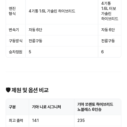
4기통
엔진
1.6L 터보
4기통 1.6L 가솔린 하이브리드
형식
가솔린
하이브리드
변속기
자동 6단
자동 6단
구동방식
전륜구동
전륜구동
승차정원
5
6
🛡 제원 및 옵션 비교
기아 쏘렌토 하이브리드
구분
기아 니로 시그니처
노블레스 6인승
최고 출력
141
235