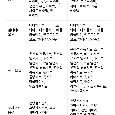
에어백, 동승석 에어백,
운전석 무릎 에어백,
운전석 무릎 에어백,
사이드 에어백, 커튼
사이드 에어백, 커튼
에어백
에어백
내비게이션, 블루투스,
내비게이션, 블루투스,
멀티미디어
와이드 디스플레이, 애플
와이드 디스플레이, 애플
옵션
카플레이, 안드로이드
카플레이, 안드로이드
오토, 앞좌석 무선충전
오토, 앞좌석 무선충전
운전석 전동시트, 조수석
운전석 전동시트, 운전석
전동시트, 메모리시트,
열선시트, 조수석
운전석 열선시트, 조수석
열선시트, 2열 열선시트,
열선시트, 2열 열선시트,
운전석 통풍시트, 조수석
운전석 통풍시트, 조수석
시트 옵션
통풍시트, 뒷좌석
통풍시트, 독립식
폴딩시트, 뒷좌석
리어시트, 뒷좌석
리클라이닝,
폴딩시트, 뒷좌석
인조가죽시트
리클라이닝, 인조가죽시트,
천연가죽시트
전방감지센서,
전방감지센서,
후방감지센서, 후방
주차보조
후방감지센서, 후방
카메라, 전방 카메라,
옵션
카메라, 전자식
어라운드 뷰, 전자식