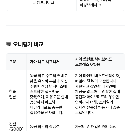
파킹브레이크
파킹브레이크
💬 오너평가 비교
기아 쏘렌토 하이브리드
구분
기아 니로 시그니처
노블레스 6인승
동급 최고 수준의 연비로
기아 라인업 베스트셀러이자,
낮은 유지비 부담과 도심
패밀리 SUV의 표준입니다.
주행에 적당한 사이즈에
세련되고 강인한 디자인에
한줄
스포티한 실루엣을
체급을 압도하는 광활한 실내
결론
갖췄으며, 여유로운 실내
공간과 하이브리드의 우수한
공간까지 확보해
연비까지 더해, 스타일과
패밀리카로도 충분한
경제적 실용성을 동시에 갖춘
실용성을 선사합니다.
모델입니다.
장점
동급 최강의 상품성
가성비 왕 패밀리카의 등장
(GOOD)