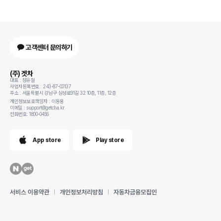
고객센터 문의하기
(주) 겟차
대표 : 정유철
사업자등록번호 : 243-87-00137
주소 : 서울특별시 강남구 삼성로91길 32 10층, 11층, 12층
개인정보보호책임자 : 이동용
이메일 : support@getcha.kr
전화번호: 1800-0456
App store
Play store
서비스 이용약관
개인정보처리방침
자동차금융모집인