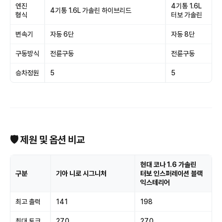
엔진
4기통 1.6L
4기통 1.6L 가솔린 하이브리드
형식
터보 가솔린
변속기
자동 6단
자동 8단
구동방식
전륜구동
전륜구동
승차정원
5
5
🛡 제원 및 옵션 비교
현대 코나 1.6 가솔린
구분
기아 니로 시그니처
터보 인스퍼레이션 블랙
익스테리어
최고 출력
141
198
최대 토크
27.0
27.0