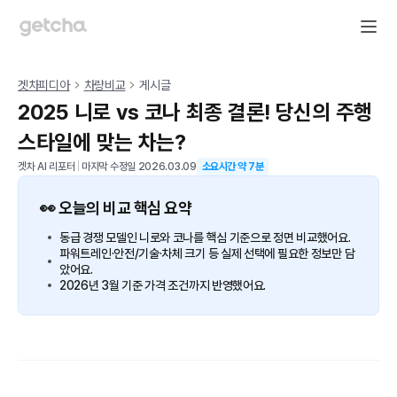
겟차피디아
차량비교
게시글
2025 니로 vs 코나 최종 결론! 당신의 주행
스타일에 맞는 차는?
겟차 AI 리포터
|
마지막 수정일
2026.03.09
소요시간 약
7
분
👀 오늘의 비교 핵심 요약
동급 경쟁 모델인 니로와 코나를 핵심 기준으로 정면 비교했어요.
파워트레인·안전/기술·차체 크기 등 실제 선택에 필요한 정보만 담
았어요.
2026년 3월 기준 가격 조건까지 반영했어요.