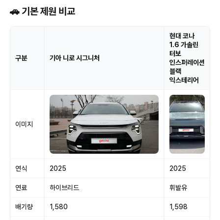
🚗 기본 제원 비교
현대 코나
1.6 가솔린
터보
구분
기아 니로 시그니처
인스퍼레이션
블랙
익스테리어
이미지
연식
2025
2025
연료
하이브리드
휘발유
배기량
1,580
1,598