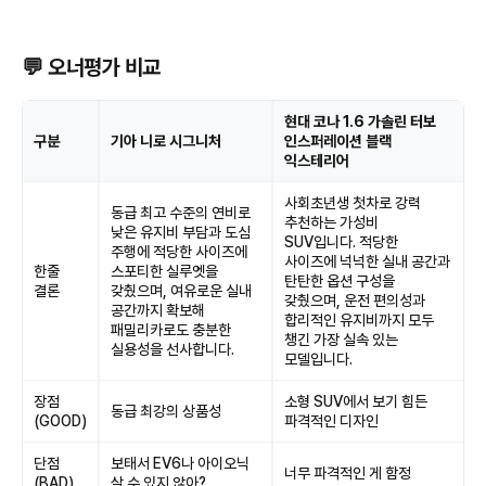
💬 오너평가 비교
현대 코나 1.6 가솔린 터보
구분
기아 니로 시그니처
인스퍼레이션 블랙
익스테리어
사회초년생 첫차로 강력
동급 최고 수준의 연비로
추천하는 가성비
낮은 유지비 부담과 도심
SUV입니다. 적당한
주행에 적당한 사이즈에
사이즈에 넉넉한 실내 공간과
한줄
스포티한 실루엣을
탄탄한 옵션 구성을
결론
갖췄으며, 여유로운 실내
갖췄으며, 운전 편의성과
공간까지 확보해
합리적인 유지비까지 모두
패밀리카로도 충분한
챙긴 가장 실속 있는
실용성을 선사합니다.
모델입니다.
장점
소형 SUV에서 보기 힘든
동급 최강의 상품성
(GOOD)
파격적인 디자인
단점
보태서 EV6나 아이오닉
너무 파격적인 게 함정
(BAD)
살 수 있지 않아?