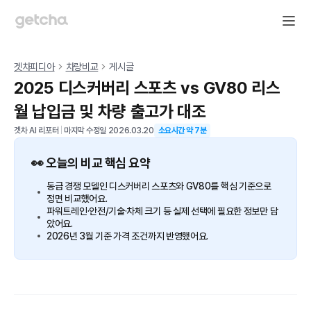
겟차피디아
차량비교
게시글
2025 디스커버리 스포츠 vs GV80 리스
월 납입금 및 차량 출고가 대조
겟차 AI 리포터
|
마지막 수정일
2026.03.20
소요시간 약
7
분
👀 오늘의 비교 핵심 요약
동급 경쟁 모델인 디스커버리 스포츠와 GV80를 핵심 기준으로
정면 비교했어요.
파워트레인·안전/기술·차체 크기 등 실제 선택에 필요한 정보만 담
았어요.
2026년 3월 기준 가격 조건까지 반영했어요.