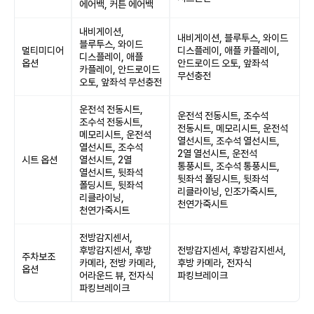
에어백, 커튼 에어백
내비게이션,
내비게이션, 블루투스, 와이드
블루투스, 와이드
멀티미디어
디스플레이, 애플 카플레이,
디스플레이, 애플
옵션
안드로이드 오토, 앞좌석
카플레이, 안드로이드
무선충전
오토, 앞좌석 무선충전
운전석 전동시트,
운전석 전동시트, 조수석
조수석 전동시트,
전동시트, 메모리시트, 운전석
메모리시트, 운전석
열선시트, 조수석 열선시트,
열선시트, 조수석
2열 열선시트, 운전석
시트 옵션
열선시트, 2열
통풍시트, 조수석 통풍시트,
열선시트, 뒷좌석
뒷좌석 폴딩시트, 뒷좌석
폴딩시트, 뒷좌석
리클라이닝, 인조가죽시트,
리클라이닝,
천연가죽시트
천연가죽시트
전방감지센서,
후방감지센서, 후방
전방감지센서, 후방감지센서,
주차보조
카메라, 전방 카메라,
후방 카메라, 전자식
옵션
어라운드 뷰, 전자식
파킹브레이크
파킹브레이크