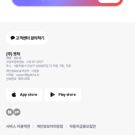
고객센터 문의하기
(주) 겟차
대표 : 정유철
사업자등록번호 : 243-87-00137
주소 : 서울특별시 강남구 삼성로91길 32 10층, 11층, 12층
개인정보보호책임자 : 이동용
이메일 : support@getcha.kr
전화번호: 1800-0456
App store
Play store
서비스 이용약관
개인정보처리방침
자동차금융모집인