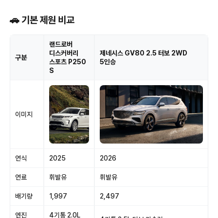
🚗 기본 제원 비교
랜드로버
디스커버리
제네시스 GV80 2.5 터보 2WD
구분
스포츠 P250
5인승
S
이미지
연식
2025
2026
연료
휘발유
휘발유
배기량
1,997
2,497
엔진
4기통 2.0L