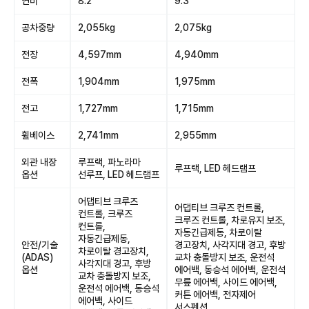
연비
8.2
9.3
공차중량
2,055kg
2,075kg
전장
4,597mm
4,940mm
전폭
1,904mm
1,975mm
전고
1,727mm
1,715mm
휠베이스
2,741mm
2,955mm
외관 내장
루프랙, 파노라마
루프랙, LED 헤드램프
옵션
선루프, LED 헤드램프
어댑티브 크루즈
어댑티브 크루즈 컨트롤,
컨트롤, 크루즈
크루즈 컨트롤, 차로유지 보조,
컨트롤,
자동긴급제동, 차로이탈
자동긴급제동,
안전/기술
경고장치, 사각지대 경고, 후방
차로이탈 경고장치,
(ADAS)
교차 충돌방지 보조, 운전석
사각지대 경고, 후방
옵션
에어백, 동승석 에어백, 운전석
교차 충돌방지 보조,
무릎 에어백, 사이드 에어백,
운전석 에어백, 동승석
커튼 에어백, 전자제어
에어백, 사이드
서스펜션