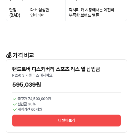
단점
다소 심심한
럭셔리 카 시장에서는 여전히
(BAD)
인테리어
부족한 브랜드 밸류
💰 가격 비교
랜드로버 디스커버리 스포츠 리스 월 납입금
P250 S 기준 리스 예시예요.
595,039원
출고가 74,500,000원
선납금 30%
계약기간 60개월
더 알아보기