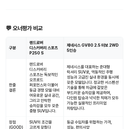
💬 오너평가 비교
랜드로버
제네시스 GV80 2.5 터보 2WD
구분
디스커버리 스포츠
5인승
P250 S
랜드로버
제네시스를 대표하는 준대형
디스커버리
럭셔리 SUV로, 역동적인 주행
스포츠는 독보적인
성능과 고급진 실내 환경을 동시에
오프로드
갖춘 모델입니다. 정교한 서스펜션
한줄
퍼포먼스와 더불어
기술을 통해 차급에 걸맞은
결론
동급 경쟁 모델 대비
부드러운 승차감을 제공하며,
여유로운 실내 공간,
다인원 탑승과 넉넉한 적재가 모두
그리고 안락한
가능한 실용적인 프리미엄
승차감을 모두 갖춘
차량입니다.
중형 SUV입니다.
장점
SUV의 조건을
동급 수입차를 위협하는 가격,
(GOOD)
고르게 갖췄다
성능, 편의사양