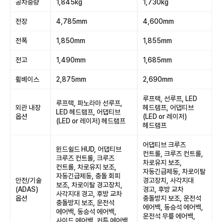
공차중량
1,845kg
1,730kg
전장
4,785mm
4,600mm
전폭
1,850mm
1,855mm
전고
1,490mm
1,685mm
휠베이스
2,875mm
2,690mm
루프랙, 선루프, LED
루프랙, 파노라마 선루프,
외관 내장
헤드램프, 어댑티브
LED 헤드램프, 어댑티브
옵션
(LED or 레이저)
(LED or 레이저) 헤드램프
헤드램프
어댑티브 크루즈
윈드쉴드 HUD, 어댑티브
컨트롤, 크루즈 컨트롤,
크루즈 컨트롤, 크루즈
차로유지 보조,
컨트롤, 차로유지 보조,
자동긴급제동, 차로이탈
자동긴급제동, 충돌 회피
안전/기술
경고장치, 사각지대
보조, 차로이탈 경고장치,
(ADAS)
경고, 후방 교차
사각지대 경고, 후방 교차
옵션
충돌방지 보조, 운전석
충돌방지 보조, 운전석
에어백, 동승석 에어백,
에어백, 동승석 에어백,
운전석 무릎 에어백,
사이드 에어백, 커튼 에어백,