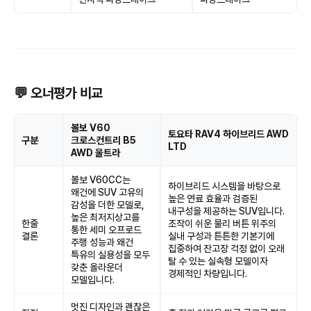
💬 오너평가 비교
볼보 V60
토요타 RAV4 하이브리드 AWD
구분
크로스컨트리 B5
LTD
AWD 울트라
볼보 V60CC는
하이브리드 시스템을 바탕으로
왜건에 SUV 고유의
높은 연료 효율과 검증된
감성을 더한 모델로,
내구성을 제공하는 SUV입니다.
높은 최저지상고를
한줄
조작이 쉬운 물리 버튼 위주의
통한 세미 오프로드
결론
실내 구성과 튼튼한 기본기에
주행 성능과 왜건
집중하여 잔고장 걱정 없이 오래
특유의 실용성을 모두
탈 수 있는 실속형 모델이자
갖춘 올라운더
경제적인 차량입니다.
모델입니다.
멋진 디자인과 괜찮은