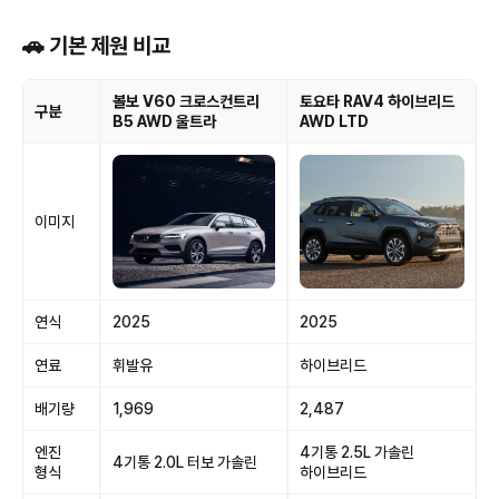
🚗 기본 제원 비교
볼보 V60 크로스컨트리
토요타 RAV4 하이브리드
구분
B5 AWD 울트라
AWD LTD
이미지
연식
2025
2025
연료
휘발유
하이브리드
배기량
1,969
2,487
엔진
4기통 2.5L 가솔린
4기통 2.0L 터보 가솔린
형식
하이브리드