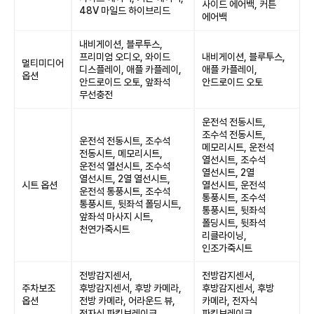
사이드 에어백, 커튼
48V 마일드 하이브리드
에어백
내비게이션, 블루투스,
프리미엄 오디오, 와이드
내비게이션, 블루투스,
멀티미디어
디스플레이, 애플 카플레이,
애플 카플레이,
옵션
안드로이드 오토, 앞좌석
안드로이드 오토
무선충전
운전석 전동시트,
조수석 전동시트,
운전석 전동시트, 조수석
메모리시트, 운전석
전동시트, 메모리시트,
열선시트, 조수석
운전석 열선시트, 조수석
열선시트, 2열
열선시트, 2열 열선시트,
시트 옵션
열선시트, 운전석
운전석 통풍시트, 조수석
통풍시트, 조수석
통풍시트, 뒷좌석 폴딩시트,
통풍시트, 뒷좌석
앞좌석 마사지 시트,
폴딩시트, 뒷좌석
천연가죽시트
리클라이닝,
인조가죽시트
전방감지센서,
전방감지센서,
주차보조
후방감지센서, 후방 카메라,
후방감지센서, 후방
옵션
전방 카메라, 어라운드 뷰,
카메라, 전자식
전자식 파킹브레이크
파킹브레이크