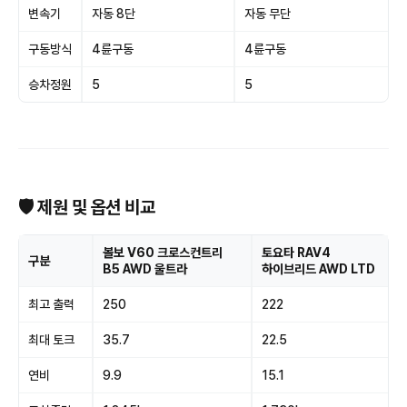
변속기
자동 8단
자동 무단
구동방식
4륜구동
4륜구동
승차정원
5
5
🛡 제원 및 옵션 비교
볼보 V60 크로스컨트리
토요타 RAV4
구분
B5 AWD 울트라
하이브리드 AWD LTD
최고 출력
250
222
최대 토크
35.7
22.5
연비
9.9
15.1