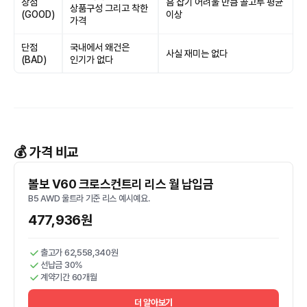
장점
흠 잡기 어려울 만큼 골고루 평균
상품구성 그리고 착한
(GOOD)
이상
가격
단점
국내에서 왜건은
사실 재미는 없다
(BAD)
인기가 없다
💰 가격 비교
볼보 V60 크로스컨트리 리스 월 납입금
B5 AWD 울트라 기준 리스 예시예요.
477,936원
출고가 62,558,340원
선납금 30%
계약기간 60개월
더 알아보기