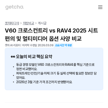
겟차피디아
차량비교
게시글
V60 크로스컨트리 vs RAV4 2025 시트
편의 및 멀티미디어 옵션 사양 비교
겟차 AI 리포터
|
마지막 수정일
2026.03.09
소요시간 약
8
분
👀 오늘의 비교 핵심 요약
동급 경쟁 모델인 V60 크로스컨트리와 RAV4를 핵심 기준으로
정면 비교했어요.
파워트레인·안전/기술·차체 크기 등 실제 선택에 필요한 정보만 담
았어요.
2026년 3월 기준 가격 조건까지 반영했어요.