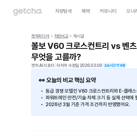
차량탐색
혜택
커뮤니티
오너
겟차피디아
차량비교
게시글
볼보 V60 크로스컨트리 vs 벤츠 
무엇을 고를까?
겟차 AI 리포터
|
마지막 수정일
2026.03.09
소요시간 약
8
분
👀 오늘의 비교 핵심 요약
동급 경쟁 모델인 V60 크로스컨트리와 E-클래스
파워트레인·안전/기술·차체 크기 등 실제 선택에 
2026년 3월 기준 가격 조건까지 반영했어요.