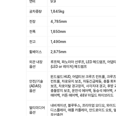
연비
9.9
공차중량
1,845kg
전장
4,785mm
전폭
1,850mm
전고
1,490mm
휠베이스
2,875mm
외관 내장
루프랙, 파노라마 선루프, LED 헤드램프, 어댑
옵션
(LED or 레이저) 헤드램프
윈드쉴드 HUD, 어댑티브 크루즈 컨트롤, 크루즈
안전/기술
컨트롤, 차로유지 보조, 자동긴급제동, 충돌 회
(ADAS)
보조, 차로이탈 경고장치, 사각지대 경고, 후방 
옵션
충돌방지 보조, 운전석 에어백, 동승석 에어백,
에어백, 커튼 에어백, 48V 마일드 하이브리드
내비게이션, 블루투스, 프리미엄 오디오, 와이드
멀티미디어
디스플레이, 애플 카플레이, 안드로이드 오토, 
옵션
무선충전