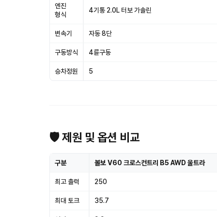
엔진
4기통 2.0L 터보 가솔린
형식
변속기
자동 8단
구동방식
4륜구동
승차정원
5
🛡 제원 및 옵션 비교
구분
볼보 V60 크로스컨트리 B5 AWD 울트라
최고 출력
250
최대 토크
35.7