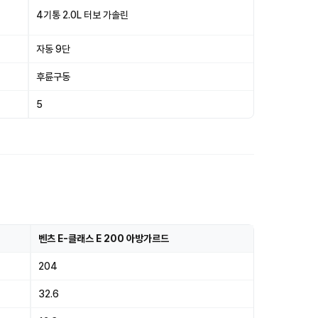
4기통 2.0L 터보 가솔린
자동 9단
후륜구동
5
벤츠 E-클래스 E 200 아방가르드
204
32.6