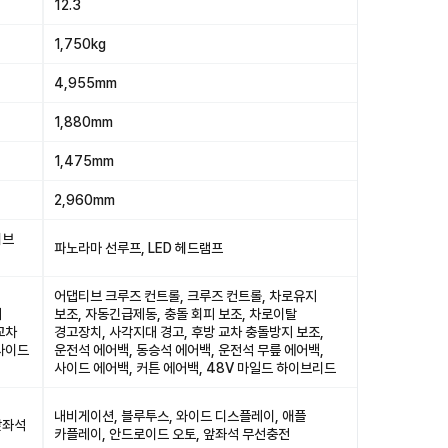
12.3
1,750kg
4,955mm
1,880mm
1,475mm
2,960mm
티브
파노라마 선루프, LED 헤드램프
어댑티브 크루즈 컨트롤, 크루즈 컨트롤, 차로유지
피
보조, 자동긴급제동, 충돌 회피 보조, 차로이탈
교차
경고장치, 사각지대 경고, 후방 교차 충돌방지 보조,
 사이드
운전석 에어백, 동승석 에어백, 운전석 무릎 에어백,
사이드 에어백, 커튼 에어백, 48V 마일드 하이브리드
내비게이션, 블루투스, 와이드 디스플레이, 애플
앞좌석
카플레이, 안드로이드 오토, 앞좌석 무선충전