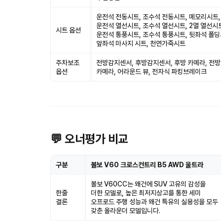
운전석 전동시트, 조수석 전동시트, 메모리시트,
운전석 열선시트, 조수석 열선시트, 2열 열선시
시트 옵션
운전석 통풍시트, 조수석 통풍시트, 뒷좌석 폴딩
앞좌석 마사지 시트, 천연가죽시트
주차보조
전방감지센서, 후방감지센서, 후방 카메라, 전방
옵션
카메라, 어라운드 뷰, 전자식 파킹브레이크
💬 오너평가 비교
구분
볼보 V60 크로스컨트리 B5 AWD 울트라
볼보 V60CC는 왜건에 SUV 고유의 감성을
한줄
더한 모델로, 높은 최저지상고를 통한 세미
결론
오프로드 주행 성능과 왜건 특유의 실용성을 모두
갖춘 올라운더 모델입니다.