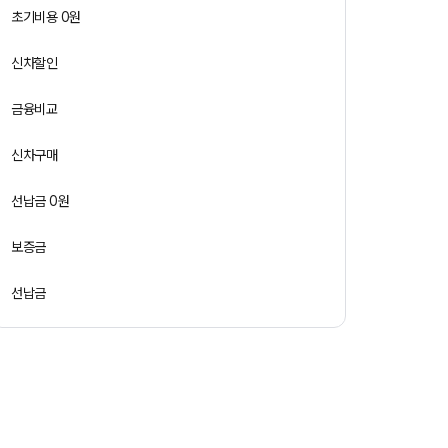
초기비용 0원
신차할인
금융비교
신차구매
선납금 0원
보증금
선납금