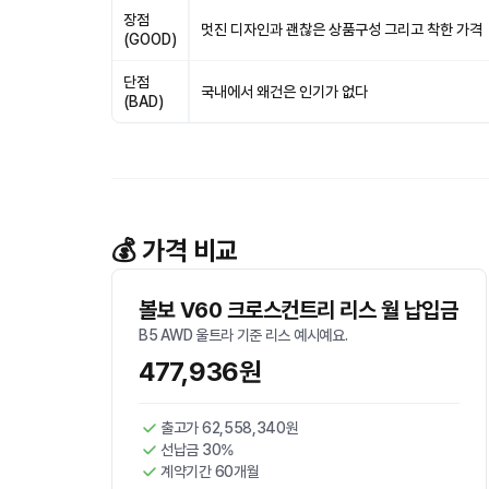
장점
멋진 디자인과 괜찮은 상품구성 그리고 착한 가격
(GOOD)
단점
국내에서 왜건은 인기가 없다
(BAD)
💰 가격 비교
볼보 V60 크로스컨트리 리스 월 납입금
B5 AWD 울트라 기준 리스 예시예요.
477,936원
출고가 62,558,340원
선납금 30%
계약기간 60개월