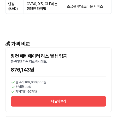
단점
GV80, X5, GLE라는
조금은 부담스러운 사이즈
(BAD)
쟁쟁한 라이벌
💰 가격 비교
링컨 에비에이터 리스 월 납입금
블랙라벨 기준 리스 예시예요.
876,143원
출고가 106,000,000원
선납금 30%
계약기간 60개월
더 알아보기