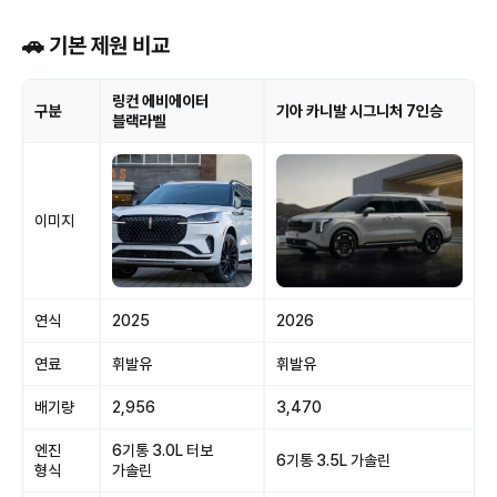
🚗 기본 제원 비교
링컨 에비에이터
구분
기아 카니발 시그니처 7인승
블랙라벨
이미지
연식
2025
2026
연료
휘발유
휘발유
배기량
2,956
3,470
엔진
6기통 3.0L 터보
6기통 3.5L 가솔린
형식
가솔린