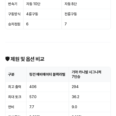
변속기
자동 10단
자동 8단
구동방식
4륜구동
전륜구동
승차정원
6
7
🛡 제원 및 옵션 비교
기아 카니발 시그니처
구분
링컨 에비에이터 블랙라벨
7인승
최고 출력
406
294
최대 토크
57.0
36.2
연비
7.7
9.0