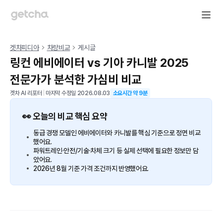
겟차피디아
차량비교
게시글
링컨 에비에이터 vs 기아 카니발 2025
전문가가 분석한 가심비 비교
겟차 AI 리포터
|
마지막 수정일
2026.08.03
소요시간 약
9
분
👀 오늘의 비교 핵심 요약
동급 경쟁 모델인 에비에이터와 카니발를 핵심 기준으로 정면 비교
했어요.
파워트레인·안전/기술·차체 크기 등 실제 선택에 필요한 정보만 담
았어요.
2026년 8월 기준 가격 조건까지 반영했어요.