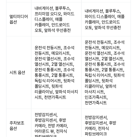
내비게이션, 블루투스,
내비게이션, 블루투스,
프리미엄 오디오, 와이드
멀티미디어
와이드 디스플레이, 애플
디스플레이, 애플
옵션
카플레이, 안드로이드
카플레이, 안드로이드
오토, 앞좌석 무선충전
오토, 앞좌석 무선충전
운전석 전동시트, 조수석
운전석 전동시트, 조수석
전동시트, 메모리시트,
전동시트, 메모리시트,
운전석 열선시트, 조수석
운전석 열선시트, 조수석
열선시트, 2열 열선시트,
열선시트, 2열 열선시트,
운전석 통풍시트, 조수석
운전석 통풍시트, 조수석
통풍시트, 2열 통풍시트,
시트 옵션
통풍시트, 2열 통풍시트,
독립식 리어시트, 뒷좌석
독립식 리어시트, 뒷좌석
폴딩시트, 뒷좌석
폴딩시트, 뒷좌석
리클라이닝, 앞좌석
리클라이닝, 앞좌석 마사지
마사지 시트,
시트, 천연가죽시트
인조가죽시트,
천연가죽시트
전방감지센서,
전방감지센서,
후방감지센서, 후방
주차보조
후방감지센서, 후방
카메라, 전방 카메라,
옵션
카메라, 전자식
어라운드 뷰, 전자식
파킹브레이크
파킹브레이크