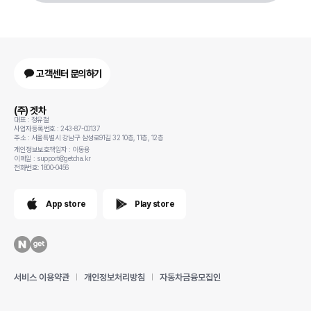
고객센터 문의하기
(주) 겟차
대표 : 정유철
사업자등록번호 : 243-87-00137
주소 : 서울특별시 강남구 삼성로91길 32 10층, 11층, 12층
개인정보보호책임자 : 이동용
이메일 : support@getcha.kr
전화번호: 1800-0456
App store
Play store
서비스 이용약관
개인정보처리방침
자동차금융모집인