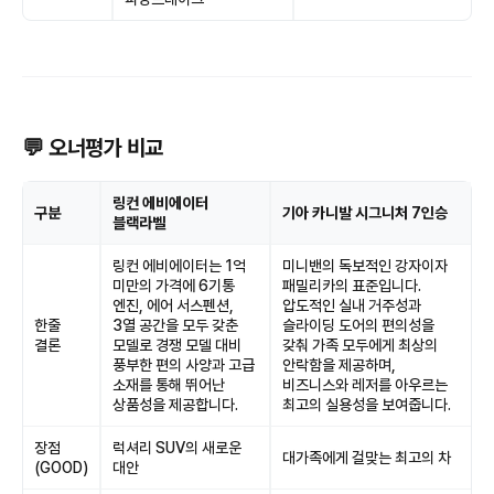
💬 오너평가 비교
링컨 에비에이터
구분
기아 카니발 시그니처 7인승
블랙라벨
링컨 에비에이터는 1억
미니밴의 독보적인 강자이자
미만의 가격에 6기통
패밀리카의 표준입니다.
엔진, 에어 서스펜션,
압도적인 실내 거주성과
한줄
3열 공간을 모두 갖춘
슬라이딩 도어의 편의성을
결론
모델로 경쟁 모델 대비
갖춰 가족 모두에게 최상의
풍부한 편의 사양과 고급
안락함을 제공하며,
소재를 통해 뛰어난
비즈니스와 레저를 아우르는
상품성을 제공합니다.
최고의 실용성을 보여줍니다.
장점
럭셔리 SUV의 새로운
대가족에게 걸맞는 최고의 차
(GOOD)
대안