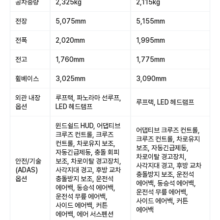
공차중량
2,325kg
2,115kg
전장
5,075mm
5,155mm
전폭
2,020mm
1,995mm
전고
1,760mm
1,775mm
휠베이스
3,025mm
3,090mm
외관 내장
루프랙, 파노라마 선루프,
루프랙, LED 헤드램프
옵션
LED 헤드램프
윈드쉴드 HUD, 어댑티브
어댑티브 크루즈 컨트롤,
크루즈 컨트롤, 크루즈
크루즈 컨트롤, 차로유지
컨트롤, 차로유지 보조,
보조, 자동긴급제동,
자동긴급제동, 충돌 회피
차로이탈 경고장치,
안전/기술
보조, 차로이탈 경고장치,
사각지대 경고, 후방 교차
(ADAS)
사각지대 경고, 후방 교차
충돌방지 보조, 운전석
옵션
충돌방지 보조, 운전석
에어백, 동승석 에어백,
에어백, 동승석 에어백,
운전석 무릎 에어백,
운전석 무릎 에어백,
사이드 에어백, 커튼
사이드 에어백, 커튼
에어백
에어백, 에어 서스펜션