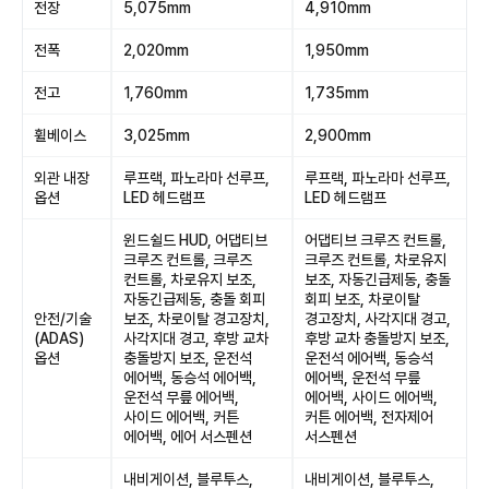
전장
5,075mm
4,910mm
전폭
2,020mm
1,950mm
전고
1,760mm
1,735mm
휠베이스
3,025mm
2,900mm
외관 내장
루프랙, 파노라마 선루프,
루프랙, 파노라마 선루프,
옵션
LED 헤드램프
LED 헤드램프
윈드쉴드 HUD, 어댑티브
어댑티브 크루즈 컨트롤,
크루즈 컨트롤, 크루즈
크루즈 컨트롤, 차로유지
컨트롤, 차로유지 보조,
보조, 자동긴급제동, 충돌
자동긴급제동, 충돌 회피
회피 보조, 차로이탈
안전/기술
보조, 차로이탈 경고장치,
경고장치, 사각지대 경고,
(ADAS)
사각지대 경고, 후방 교차
후방 교차 충돌방지 보조,
옵션
충돌방지 보조, 운전석
운전석 에어백, 동승석
에어백, 동승석 에어백,
에어백, 운전석 무릎
운전석 무릎 에어백,
에어백, 사이드 에어백,
사이드 에어백, 커튼
커튼 에어백, 전자제어
에어백, 에어 서스펜션
서스펜션
내비게이션, 블루투스,
내비게이션, 블루투스,