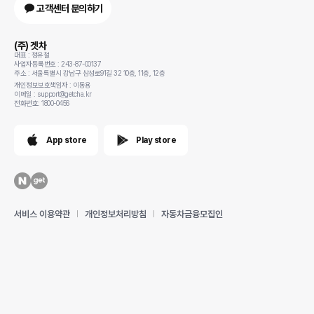
고객센터 문의하기
(주) 겟차
대표 : 정유철
사업자등록번호 : 243-87-00137
주소 : 서울특별시 강남구 삼성로91길 32 10층, 11층, 12층
개인정보보호책임자 : 이동용
이메일 : support@getcha.kr
전화번호: 1800-0456
App store
Play store
서비스 이용약관
개인정보처리방침
자동차금융모집인