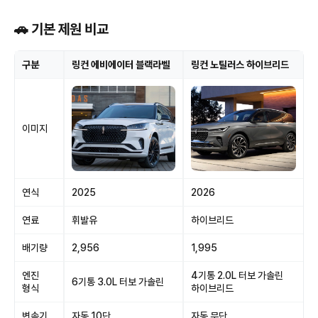
🚗 기본 제원 비교
구분
링컨 에비에이터 블랙라벨
링컨 노틸러스 하이브리드
이미지
연식
2025
2026
연료
휘발유
하이브리드
배기량
2,956
1,995
엔진
4기통 2.0L 터보 가솔린
6기통 3.0L 터보 가솔린
형식
하이브리드
변속기
자동 10단
자동 무단