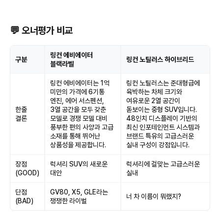
💬 오너평가 비교
링컨 에비에이터
구분
링컨 노틸러스 하이브리드
블랙라벨
링컨 에비에이터는 1억
링컨 노틸러스는 준대형급에
미만의 가격에 6기통
육박하는 차체 크기와
엔진, 에어 서스펜션,
여유로운 2열 공간이
한줄
3열 공간을 모두 갖춘
돋보이는 중형 SUV입니다.
결론
모델로 경쟁 모델 대비
48인치 디스플레이 기반의
풍부한 편의 사양과 고급
최신 인포테인먼트 시스템과
소재를 통해 뛰어난
브랜드 특유의 고급스러운
상품성을 제공합니다.
실내 구성이 강점입니다.
장점
럭셔리 SUV의 새로운
럭셔리에 걸맞는 고급스러운
(GOOD)
대안
실내
단점
GV80, X5, GLE라는
너 차 이름이 뭐랬지?
(BAD)
쟁쟁한 라이벌