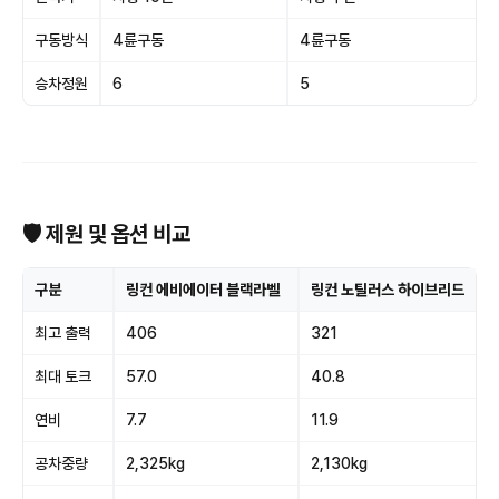
구동방식
4륜구동
4륜구동
승차정원
6
5
🛡 제원 및 옵션 비교
구분
링컨 에비에이터 블랙라벨
링컨 노틸러스 하이브리드
최고 출력
406
321
최대 토크
57.0
40.8
연비
7.7
11.9
공차중량
2,325kg
2,130kg