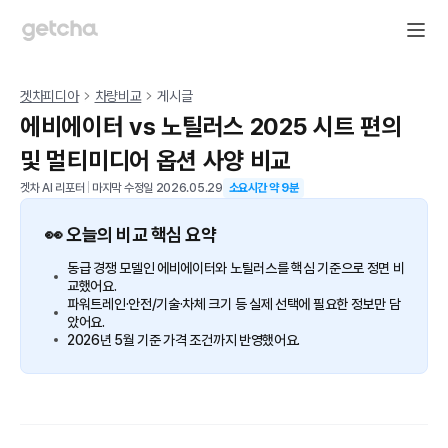
겟차피디아
차량비교
게시글
에비에이터 vs 노틸러스 2025 시트 편의
및 멀티미디어 옵션 사양 비교
겟차 AI 리포터
|
마지막 수정일
2026.05.29
소요시간 약
9
분
👀 오늘의 비교 핵심 요약
동급 경쟁 모델인 에비에이터와 노틸러스를 핵심 기준으로 정면 비
교했어요.
파워트레인·안전/기술·차체 크기 등 실제 선택에 필요한 정보만 담
았어요.
2026년 5월 기준 가격 조건까지 반영했어요.