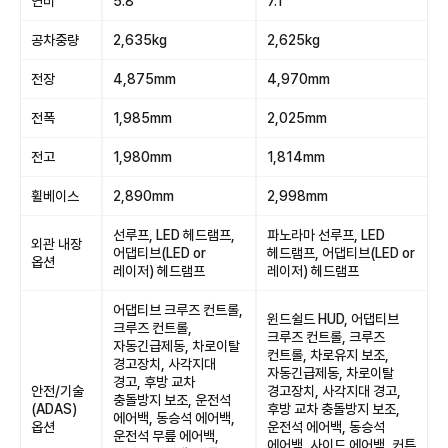
연비
5.8
7.1
공차중량
2,635kg
2,625kg
전장
4,875mm
4,970mm
전폭
1,985mm
2,025mm
전고
1,980mm
1,814mm
휠베이스
2,890mm
2,998mm
선루프, LED 헤드램프,
파노라마 선루프, LED
외관 내장
어댑티브(LED or
헤드램프, 어댑티브(LED or
옵션
레이저) 헤드램프
레이저) 헤드램프
어댑티브 크루즈 컨트롤,
윈드쉴드 HUD, 어댑티브
크루즈 컨트롤,
크루즈 컨트롤, 크루즈
자동긴급제동, 차로이탈
컨트롤, 차로유지 보조,
경고장치, 사각지대
자동긴급제동, 차로이탈
경고, 후방 교차
안전/기술
경고장치, 사각지대 경고,
충돌방지 보조, 운전석
(ADAS)
후방 교차 충돌방지 보조,
에어백, 동승석 에어백,
옵션
운전석 에어백, 동승석
운전석 무릎 에어백,
에어백, 사이드 에어백, 커튼