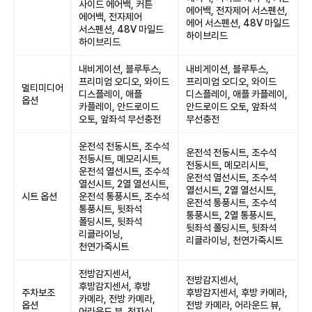
사이드 에어백, 커튼
에어백, 전자제어 서스펜션,
에어백, 전자제어
에어 서스펜션, 48V 마일드
서스펜션, 48V 마일드
하이브리드
하이브리드
내비게이션, 블루투스,
내비게이션, 블루투스,
프리미엄 오디오, 와이드
프리미엄 오디오, 와이드
멀티미디어
디스플레이, 애플
디스플레이, 애플 카플레이,
옵션
카플레이, 안드로이드
안드로이드 오토, 앞좌석
오토, 앞좌석 무선충전
무선충전
운전석 전동시트, 조수석
운전석 전동시트, 조수석
전동시트, 메모리시트,
전동시트, 메모리시트,
운전석 열선시트, 조수석
운전석 열선시트, 조수석
열선시트, 2열 열선시트,
열선시트, 2열 열선시트,
시트 옵션
운전석 통풍시트, 조수석
운전석 통풍시트, 조수석
통풍시트, 뒷좌석
통풍시트, 2열 통풍시트,
폴딩시트, 뒷좌석
뒷좌석 폴딩시트, 뒷좌석
리클라이닝,
리클라이닝, 천연가죽시트
천연가죽시트
전방감지센서,
전방감지센서,
후방감지센서, 후방
주차보조
후방감지센서, 후방 카메라,
카메라, 전방 카메라,
옵션
전방 카메라, 어라운드 뷰,
어라운드 뷰, 전자식