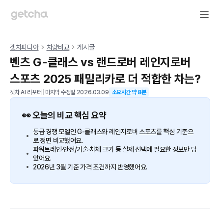
겟차피디아
차량비교
게시글
벤츠 G-클래스 vs 랜드로버 레인지로버
스포츠 2025 패밀리카로 더 적합한 차는?
겟차 AI 리포터
|
마지막 수정일
2026.03.09
소요시간 약
8
분
👀 오늘의 비교 핵심 요약
동급 경쟁 모델인 G-클래스와 레인지로버 스포츠를 핵심 기준으
로 정면 비교했어요.
파워트레인·안전/기술·차체 크기 등 실제 선택에 필요한 정보만 담
았어요.
2026년 3월 기준 가격 조건까지 반영했어요.