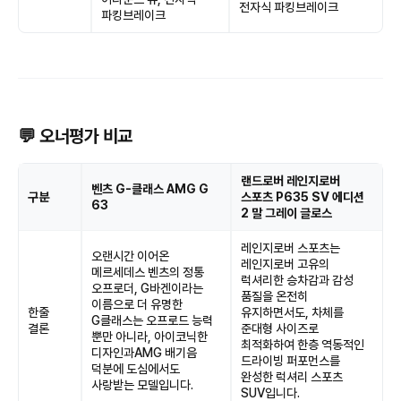
전자식 파킹브레이크
파킹브레이크
💬 오너평가 비교
랜드로버 레인지로버
벤츠 G-클래스 AMG G
구분
스포츠 P635 SV 에디션
63
2 말 그레이 글로스
레인지로버 스포츠는
오랜시간 이어온
레인지로버 고유의
메르세데스 벤츠의 정통
럭셔리한 승차감과 감성
오프로더, G바겐이라는
품질을 온전히
이름으로 더 유명한
한줄
유지하면서도, 차체를
G클래스는 오프로드 능력
결론
준대형 사이즈로
뿐만 아니라, 아이코닉한
최적화하여 한층 역동적인
디자인과AMG 배기음
드라이빙 퍼포먼스를
덕분에 도심에서도
완성한 럭셔리 스포츠
사랑받는 모델입니다.
SUV입니다.