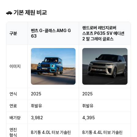
🚗 기본 제원 비교
랜드로버 레인지로버
벤츠 G-클래스 AMG G
구분
스포츠 P635 SV 에디션
63
2 말 그레이 글로스
이미지
연식
2025
2025
연료
휘발유
휘발유
배기량
3,982
4,395
엔진
8기통 4.0L 터보 가솔린
8기통 4.4L 터보 가솔린
형식