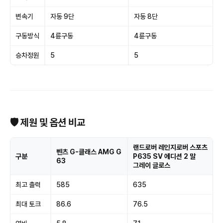
변속기
자동 9단
자동 8단
구동방식
4륜구동
4륜구동
승차정원
5
5
🛡 제원 및 옵션 비교
랜드로버 레인지로버 스포츠
벤츠 G-클래스 AMG G
구분
P635 SV 에디션 2 말
63
그레이 글로스
최고 출력
585
635
최대 토크
86.6
76.5