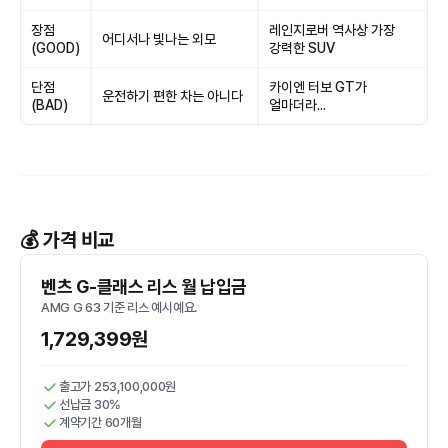
장점
레인지로버 역사상 가장
어디서나 빛나는 외모
(GOOD)
강력한 SUV
단점
카이엔 터보 GT가
운전하기 편한 차는 아니다
(BAD)
얼마더라...
💰 가격 비교
벤츠 G-클래스 리스 월 납입금
AMG G 63 기준 리스 예시예요.
1,729,399원
출고가 253,100,000원
선납금 30%
계약기간 60개월