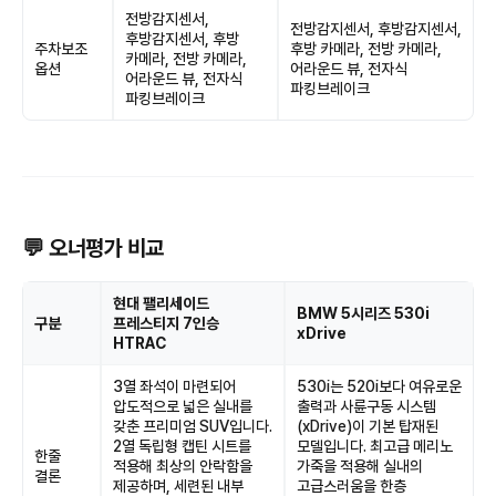
전방감지센서,
전방감지센서, 후방감지센서,
후방감지센서, 후방
주차보조
후방 카메라, 전방 카메라,
카메라, 전방 카메라,
옵션
어라운드 뷰, 전자식
어라운드 뷰, 전자식
파킹브레이크
파킹브레이크
💬 오너평가 비교
현대 팰리세이드
BMW 5시리즈 530i
구분
프레스티지 7인승
xDrive
HTRAC
3열 좌석이 마련되어
530i는 520i보다 여유로운
압도적으로 넓은 실내를
출력과 사륜구동 시스템
갖춘 프리미엄 SUV입니다.
(xDrive)이 기본 탑재된
2열 독립형 캡틴 시트를
모델입니다. 최고급 메리노
한줄
적용해 최상의 안락함을
가죽을 적용해 실내의
결론
제공하며, 세련된 내부
고급스러움을 한층