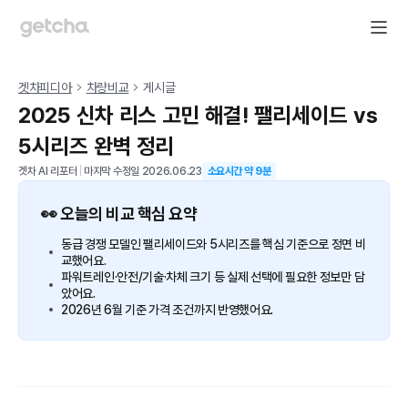
겟차피디아
차량비교
게시글
2025 신차 리스 고민 해결! 팰리세이드 vs
5시리즈 완벽 정리
겟차 AI 리포터
|
마지막 수정일
2026.06.23
소요시간 약
9
분
👀 오늘의 비교 핵심 요약
동급 경쟁 모델인 팰리세이드와 5시리즈를 핵심 기준으로 정면 비
교했어요.
파워트레인·안전/기술·차체 크기 등 실제 선택에 필요한 정보만 담
았어요.
2026년 6월 기준 가격 조건까지 반영했어요.