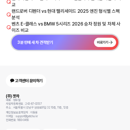
교
랜드로버 디펜더 vs 현대 팰리세이드 2025 엔진 형식별 스펙
분석
벤츠 E-클래스 vs BMW 5시리즈 2026 승차 정원 및 차체 사
이즈 비교
3분 만에 새 차 견적받기
바로가기
고객센터 문의하기
(주) 겟차
대표 : 정유철
사업자등록번호 : 243-87-00137
주소 : 서울특별시 강남구 삼성로91길 32 10층, 11층, 12층
개인정보보호책임자 : 이동용
이메일 : support@getcha.kr
전화번호: 1800-0456