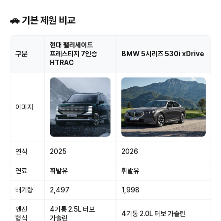
🚗 기본 제원 비교
현대 팰리세이드
구분
프레스티지 7인승
BMW 5시리즈 530i xDrive
HTRAC
이미지
연식
2025
2026
연료
휘발유
휘발유
배기량
2,497
1,998
엔진
4기통 2.5L 터보
4기통 2.0L 터보 가솔린
형식
가솔린