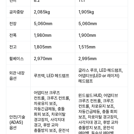
연비
8.2
11.1
공차중량
2,085kg
1,905kg
전장
5,060mm
5,060mm
전폭
1,980mm
1,900mm
전고
1,805mm
1,515mm
휠베이스
2,970mm
2,995mm
글라스 루프, LED 헤드램프,
외관 내장
루프랙, LED 헤드램프
어댑티브(LED or 레이저)
옵션
헤드램프
어댑티브 크루즈
윈드쉴드 HUD, 어댑티브
컨트롤, 크루즈 컨트롤,
크루즈 컨트롤, 크루즈
차로유지 보조,
컨트롤, 차로유지 보조,
자동긴급제동, 충돌
자동긴급제동, 충돌 회피
회피 보조, 차로이탈
안전/기술
보조, 차로이탈 경고장치,
경고장치, 사각지대
(ADAS)
사각지대 경고, 후방 교차
경고, 후방 교차
옵션
충돌방지 보조, 운전석
충돌방지 보조, 운전석
에어백, 동승석 에어백,