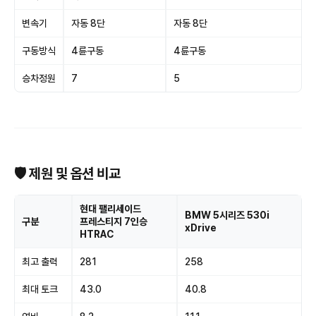
변속기
자동 8단
자동 8단
구동방식
4륜구동
4륜구동
승차정원
7
5
🛡 제원 및 옵션 비교
현대 팰리세이드
BMW 5시리즈 530i
구분
프레스티지 7인승
xDrive
HTRAC
최고 출력
281
258
최대 토크
43.0
40.8