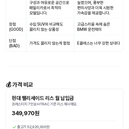
구성과 여유로운 공간으로
높였으며, 풍부한
패밀리카로서 최적의
편의사양과 더욱 시원한
모델입니다.
가속감을 제공합니다.
장점
수입 SUV와 비교해도
고급스러움 속에 숨은
(GOOD)
꿇리지 않는 상품성
BMW 운전재미
단점
가격도 꿇리지 않는게 함정
E클래스는 너무 강한 상대다
(BAD)
💰 가격 비교
현대 팰리세이드 리스 월 납입금
프레스티지 7인승 HTRAC 기준 리스 예시예요.
349,970원
출고가 52,620,000원