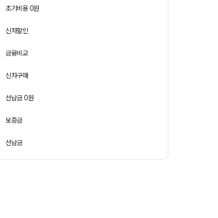
초기비용 0원
신차할인
금융비교
신차구매
선납금 0원
보증금
선납금