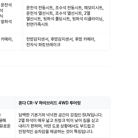
 운전석
운전석 전동시트, 조수석 전동시트, 메모리시트,
전석
운전석 열선시트, 조수석 열선시트, 2열
립식
열선시트, 뒷좌석 폴딩시트, 뒷좌석 리클라이닝,
 앞좌석
천연가죽시트
 카메라,
전방감지센서, 후방감지센서, 후방 카메라,
전자식 파킹브레이크
혼다 CR-V 하이브리드 4WD 투어링
춘
담백한 기본기와 넉넉한 공간이 강점인 SUV입니다.
적용해
2열 좌석이 매우 넓고 트렁크 턱이 낮아 짐을 싣고
여유로운
내리기 편하며, 어떤 도로 상황에서도 부드럽고
안정적인 승차감을 제공하는 것이 특징입니다.