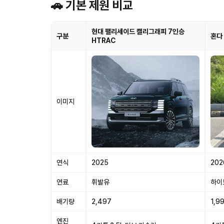
🚗 기본 제원 비교
현대 팰리세이드 캘리그래피 7인승
구분
혼다
HTRAC
이미지
연식
2025
202
연료
휘발유
하이
배기량
2,497
1,9
엔진