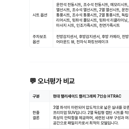
운전석 전동시트, 조수석 전동시트, 메모리시트,
열선시트, 조수석 열선시트, 2열 열선시트, 운
시트 옵션
통풍시트, 조수석 통풍시트, 2열 통풍시트, 독
리어시트, 뒷좌석 폴딩시트, 뒷좌석 리클라이닝,
마사지 시트, 인조가죽시트, 천연가죽시트
주차보조
전방감지센서, 후방감지센서, 후방 카메라, 전방
옵션
어라운드 뷰, 전자식 파킹브레이크
💬 오너평가 비교
구분
현대 팰리세이드 캘리그래피 7인승 HTRAC
3열 좌석이 마련되어 압도적으로 넓은 실내를 갖
한줄
프리미엄 SUV입니다. 2열 독립형 캡틴 시트를 
결론
최상의 안락함을 제공하며, 세련된 내부 구성과 
공간으로 패밀리카로서 최적의 모델입니다.