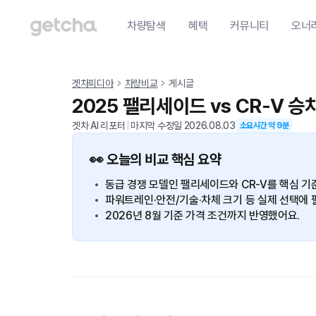
차량탐색
혜택
커뮤니티
오너
겟차피디아
차량비교
게시글
2025 팰리세이드 vs CR-V 
겟차 AI 리포터
|
마지막 수정일
2026.08.03
소요시간 약
9
분
👀 오늘의 비교 핵심 요약
동급 경쟁 모델인 팰리세이드와 CR-V를 핵심 기
파워트레인·안전/기술·차체 크기 등 실제 선택에 
2026년 8월 기준 가격 조건까지 반영했어요.