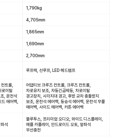
1,790kg
4,705mm
1,865mm
1,690mm
2,700mm
루프랙, 선루프, LED 헤드램프
 컨트롤,
어댑티브 크루즈 컨트롤, 크루즈 컨트롤,
 차로이탈
차로유지 보조, 자동긴급제동, 차로이탈
조, 운전석
경고장치, 사각지대 경고, 후방 교차 충돌방지
이드 에어백,
보조, 운전석 에어백, 동승석 에어백, 운전석 무릎
에어백, 사이드 에어백, 커튼 에어백
블루투스, 프리미엄 오디오, 와이드 디스플레이,
앞좌석
애플 카플레이, 안드로이드 오토, 앞좌석
무선충전