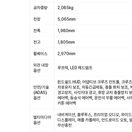
공차중량
2,085kg
전장
5,065mm
전폭
1,980mm
전고
1,805mm
휠베이스
2,970mm
외관 내장
루프랙, LED 헤드램프
옵션
윈드쉴드 HUD, 어댑티브 크루즈 컨트롤, 크루즈
안전/기술
차로유지 보조, 자동긴급제동, 충돌 회피 보조,
(ADAS)
경고장치, 사각지대 경고, 후방 교차 충돌방지 보
옵션
에어백, 동승석 에어백, 운전석 무릎 에어백, 사
커튼 에어백
내비게이션, 블루투스, 프리미엄 오디오, 와이드
멀티미디어
디스플레이, 애플 카플레이, 안드로이드 오토, 
옵션
무선충전