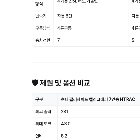
4기통 2.5L 터보 가솔린
4기
형식
변속기
자동 8단
자동
구동방식
4륜구동
4륜
승차정원
7
5
🛡 제원 및 옵션 비교
구분
현대 팰리세이드 캘리그래피 7인승 HTRAC
최고 출력
281
최대 토크
43.0
연비
8.2