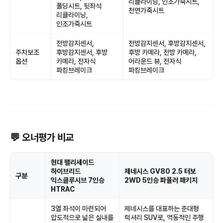
리클라이닝, 인조가죽시트,
폴딩시트, 뒷좌석
천연가죽시트
리클라이닝,
인조가죽시트
전방감지센서,
전방감지센서, 후방감지센서,
주차보조
후방감지센서, 후방
후방 카메라, 전방 카메라,
옵션
카메라, 전자식
어라운드 뷰, 전자식
파킹브레이크
파킹브레이크
💬 오너평가 비교
현대 팰리세이드
하이브리드
제네시스 GV80 2.5 터보
구분
익스클루시브 7인승
2WD 5인승 파퓰러 패키지
HTRAC
3열 좌석이 마련되어
제네시스를 대표하는 준대형
압도적으로 넓은 실내를
럭셔리 SUV로, 역동적인 주행