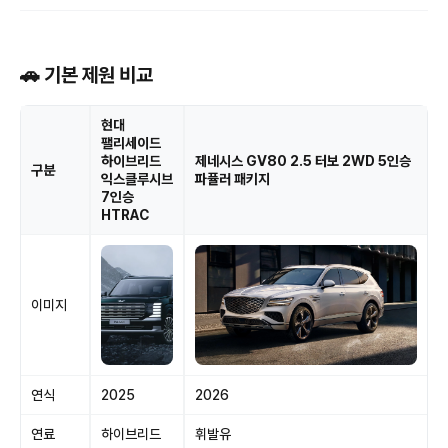
🚗 기본 제원 비교
현대
팰리세이드
하이브리드
제네시스 GV80 2.5 터보 2WD 5인승
구분
익스클루시브
파퓰러 패키지
7인승
HTRAC
이미지
연식
2025
2026
연료
하이브리드
휘발유