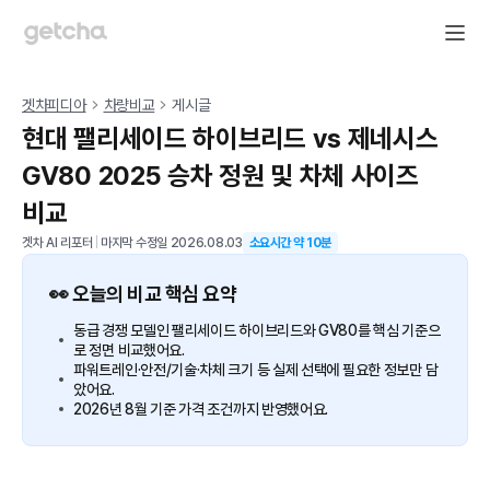
겟차피디아
차량비교
게시글
현대 팰리세이드 하이브리드 vs 제네시스
GV80 2025 승차 정원 및 차체 사이즈
비교
겟차 AI 리포터
|
마지막 수정일
2026.08.03
소요시간 약
10
분
👀 오늘의 비교 핵심 요약
동급 경쟁 모델인 팰리세이드 하이브리드와 GV80를 핵심 기준으
로 정면 비교했어요.
파워트레인·안전/기술·차체 크기 등 실제 선택에 필요한 정보만 담
았어요.
2026년 8월 기준 가격 조건까지 반영했어요.