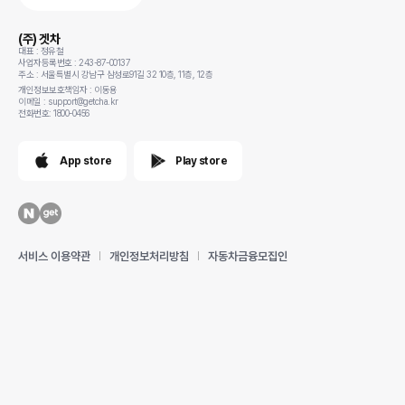
(주) 겟차
대표 : 정유철
사업자등록번호 : 243-87-00137
주소 : 서울특별시 강남구 삼성로91길 32 10층, 11층, 12층
개인정보보호책임자 : 이동용
이메일 : support@getcha.kr
전화번호: 1800-0456
App store
Play store
서비스 이용약관
개인정보처리방침
자동차금융모집인