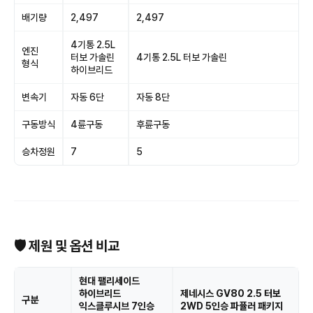
배기량
2,497
2,497
4기통 2.5L
엔진
터보 가솔린
4기통 2.5L 터보 가솔린
형식
하이브리드
변속기
자동 6단
자동 8단
구동방식
4륜구동
후륜구동
승차정원
7
5
🛡 제원 및 옵션 비교
현대 팰리세이드
하이브리드
제네시스 GV80 2.5 터보
구분
익스클루시브 7인승
2WD 5인승 파퓰러 패키지