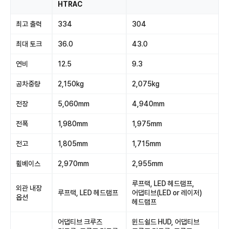
HTRAC
최고 출력
334
304
최대 토크
36.0
43.0
연비
12.5
9.3
공차중량
2,150kg
2,075kg
전장
5,060mm
4,940mm
전폭
1,980mm
1,975mm
전고
1,805mm
1,715mm
휠베이스
2,970mm
2,955mm
루프랙, LED 헤드램프,
외관 내장
루프랙, LED 헤드램프
어댑티브(LED or 레이저)
옵션
헤드램프
어댑티브 크루즈
윈드쉴드 HUD, 어댑티브