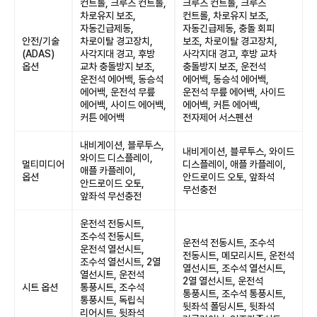
컨트롤, 크루즈 컨트롤,
크루즈 컨트롤, 크루즈
차로유지 보조,
컨트롤, 차로유지 보조,
자동긴급제동,
자동긴급제동, 충돌 회피
안전/기술
차로이탈 경고장치,
보조, 차로이탈 경고장치,
(ADAS)
사각지대 경고, 후방
사각지대 경고, 후방 교차
옵션
교차 충돌방지 보조,
충돌방지 보조, 운전석
운전석 에어백, 동승석
에어백, 동승석 에어백,
에어백, 운전석 무릎
운전석 무릎 에어백, 사이드
에어백, 사이드 에어백,
에어백, 커튼 에어백,
커튼 에어백
전자제어 서스펜션
내비게이션, 블루투스,
내비게이션, 블루투스, 와이드
와이드 디스플레이,
멀티미디어
디스플레이, 애플 카플레이,
애플 카플레이,
옵션
안드로이드 오토, 앞좌석
안드로이드 오토,
무선충전
앞좌석 무선충전
운전석 전동시트,
조수석 전동시트,
운전석 전동시트, 조수석
운전석 열선시트,
전동시트, 메모리시트, 운전석
조수석 열선시트, 2열
열선시트, 조수석 열선시트,
열선시트, 운전석
2열 열선시트, 운전석
시트 옵션
통풍시트, 조수석
통풍시트, 조수석 통풍시트,
통풍시트, 독립식
뒷좌석 폴딩시트, 뒷좌석
리어시트, 뒷좌석