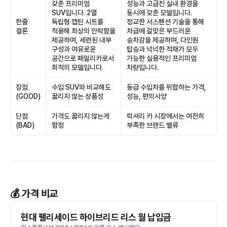
갖춘 프리미엄
성능과 고급진 실내 환경을
SUV입니다. 2열
동시에 갖춘 모델입니다.
한줄
독립형 캡틴 시트를
정교한 서스펜션 기술을 통해
결론
적용해 최상의 안락함을
차급에 걸맞은 부드러운
제공하며, 세련된 내부
승차감을 제공하며, 다인원
구성과 여유로운
탑승과 넉넉한 적재가 모두
공간으로 패밀리카로서
가능한 실용적인 프리미엄
최적의 모델입니다.
차량입니다.
장점
수입 SUV와 비교해도
동급 수입차를 위협하는 가격,
(GOOD)
꿇리지 않는 상품성
성능, 편의사양
단점
가격도 꿇리지 않는게
럭셔리 카 시장에서는 여전히
(BAD)
함정
부족한 브랜드 밸류
💰 가격 비교
현대 팰리세이드 하이브리드 리스 월 납입금